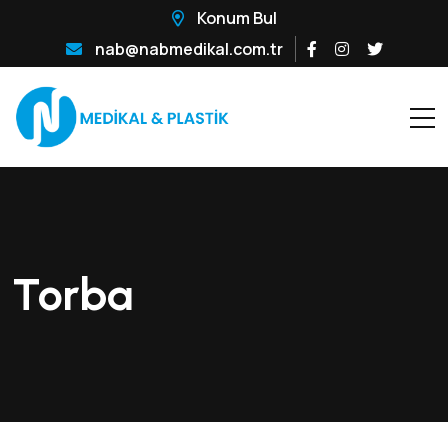
Konum Bul
nab@nabmedikal.com.tr
Torba