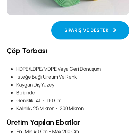
SIPARIŞ VE DESTEK
Çöp Torbası
HDPE/LDPE/MDPE Veya Geri Dönüşüm
İsteğe Bağlı Üretim Ve Renk
Kaygan Dış Yüzey
Bobinde
Genişlik: 40 ~ 110 Cm
Kalınlık: 25 Mikron ~ 200 Mikron
Üretim Yapılan Ebatlar
En:
Min 40 Cm – Max 200 Cm.