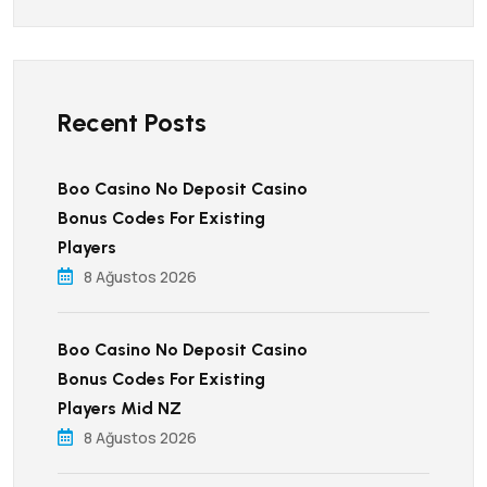
Recent Posts
Boo Casino No Deposit Casino
Bonus Codes For Existing
Players
8 Ağustos 2026
Boo Casino No Deposit Casino
Bonus Codes For Existing
Players Mid NZ
8 Ağustos 2026