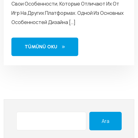
Свои Особенности, Которые Отличают Их От
Игр На Других Платформах. Одной Из Основных
Особенностей Дизайна […]
TÜMÜNÜ OKU
Ara