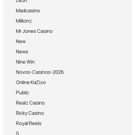
Leon
Madcasino
Millionz
Mr Jones Casino
New
News
Nine Win
Novos-Casinos-2026
Online Καζίνο
Public
Realz Casino
Ricky Casino
Royal Reels
S