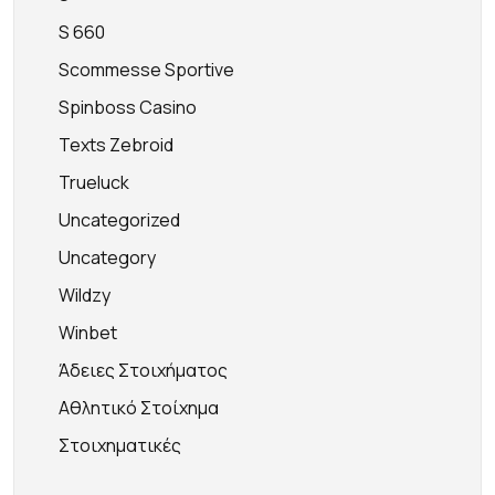
S 660
Scommesse Sportive
Spinboss Casino
Texts Zebroid
Trueluck
Uncategorized
Uncategory
Wildzy
Winbet
Άδειες Στοιχήματος
Αθλητικό Στοίχημα
Στοιχηματικές