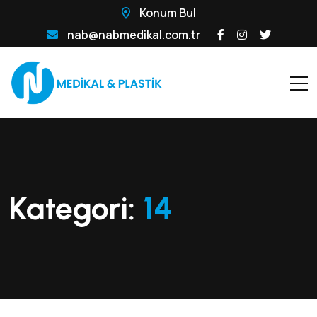
Konum Bul
nab@nabmedikal.com.tr
Kategori:
14