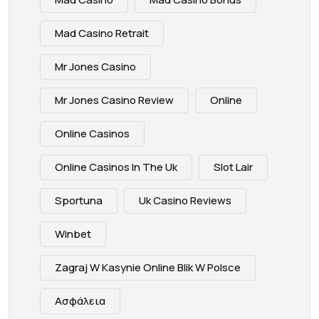
Mad Casino Retrait
Mr Jones Casino
Mr Jones Casino Review
Online
Online Casinos
Online Casinos In The Uk
Slot Lair
Sportuna
Uk Casino Reviews
Winbet
Zagraj W Kasynie Online Blik W Polsce
Ασφάλεια