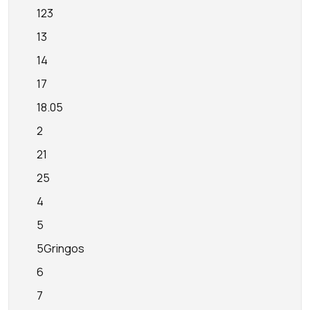
123
13
14
17
18.05
2
21
25
4
5
5Gringos
6
7