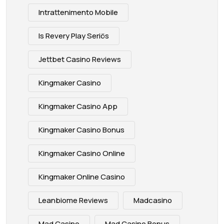
Intrattenimento Mobile
Is Revery Play Seriös
Jettbet Casino Reviews
Kingmaker Casino
Kingmaker Casino App
Kingmaker Casino Bonus
Kingmaker Casino Online
Kingmaker Online Casino
Leanbiome Reviews
Madcasino
Mad Casino
Mad Casino Bonus