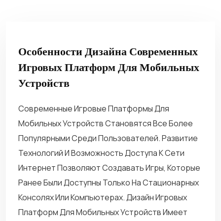
Особенности Дизайна Современных
Игровых Платформ Для Мобильных
Устройств
Современные Игровые Платформы Для
Мобильных Устройств Становятся Все Более
Популярными Среди Пользователей. Развитие
Технологий И Возможность Доступа К Сети
Интернет Позволяют Создавать Игры, Которые
Ранее Были Доступны Только На Стационарных
Консолях Или Компьютерах. Дизайн Игровых
Платформ Для Мобильных Устройств Имеет