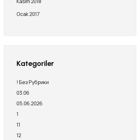
Kasım 2018
Ocak 2017
Kategoriler
! Без Рубрики
03.06
05.06.2026
1
11
12