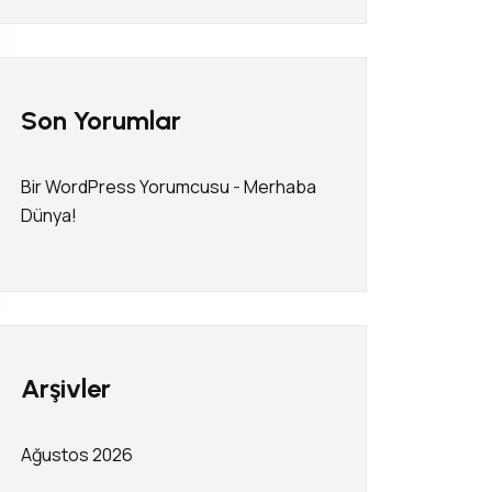
Son Yorumlar
Bir WordPress Yorumcusu
-
Merhaba
Dünya!
Arşivler
Ağustos 2026