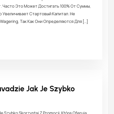
. Часто Это Может Достигать 100% От Суммы,
о Увеличивает Стартовый Капитал. Не
Wagering, Так Как Они Определяются Для […]
adzie Jak Je Szybko
e Szybko Skorzystaj Z Promocji, Które Oferują