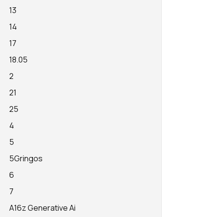
13
14
17
18.05
2
21
25
4
5
5Gringos
6
7
A16z Generative Ai