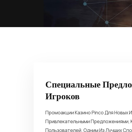
Специальные Предло
Игроков
Промоакции Казино Pinco Для Новых 
Привлекательными Предложениями, 
Пользователей. Одним Из Лучших Сп