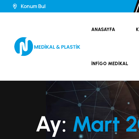
Konum Bul
ANASAYFA
K
İNFIGO MEDIKAL
Ay:
Mart 