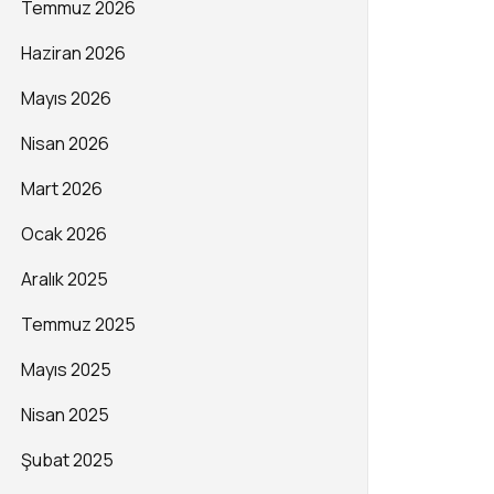
Temmuz 2026
Haziran 2026
Mayıs 2026
Nisan 2026
Mart 2026
Ocak 2026
Aralık 2025
Temmuz 2025
Mayıs 2025
Nisan 2025
Şubat 2025