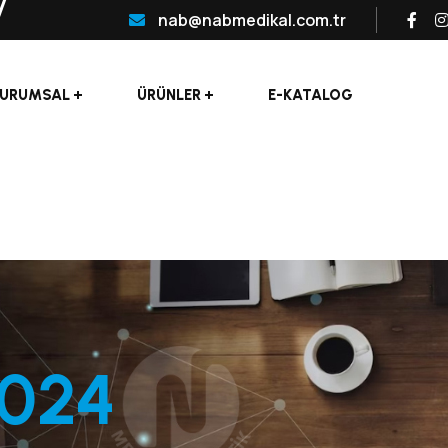
nab@nabmedikal.com.tr
URUMSAL
ÜRÜNLER
E-KATALOG
2024