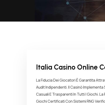
Italia Casino Online
La Fiducia Dei Giocatori È Garantita Attr
Audit Indipendenti. Il Casinò Implementa 
Casuali E Trasparenti In Tutti I Giochi. 
Giochi Certificati Con Sistemi RNG Verifi