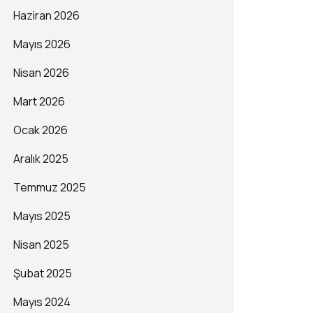
Haziran 2026
Mayıs 2026
Nisan 2026
Mart 2026
Ocak 2026
Aralık 2025
Temmuz 2025
Mayıs 2025
Nisan 2025
Şubat 2025
Mayıs 2024