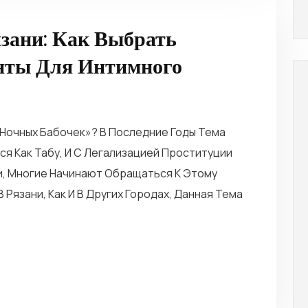
зани: Как Выбрать
нты Для Интимного
«ночных Бабочек»? В Последние Годы Тема
ся Как Табу, И С Легализацией Проституции
ии, Многие Начинают Обращаться К Этому
 Рязани, Как И В Других Городах, Данная Тема