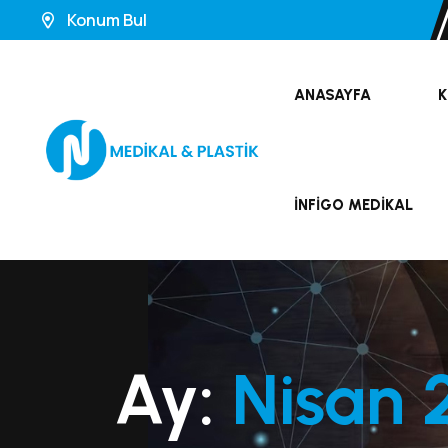
Konum Bul
ANASAYFA
K
İNFIGO MEDIKAL
Ay:
Nisan 