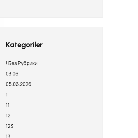
Kategoriler
! Без Рубрики
03.06
05.06.2026
1
11
12
123
13