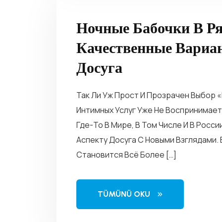
Ночные Бабочки В Ря
Качественные Вариа
Досуга
Так Ли Уж Прост И Прозрачен Выбор 
Интимных Услуг Уже Не Воспринимает
Где-То В Мире, В Том Числе И В Росс
Аспекту Досуга С Новыми Взглядами. В
Становится Всё Более […]
TÜMÜNÜ OKU