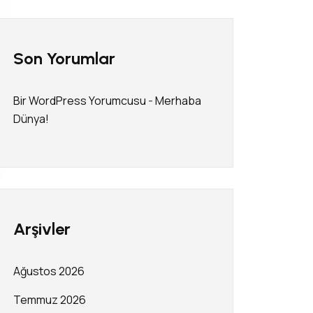
Son Yorumlar
Bir WordPress Yorumcusu
-
Merhaba
Dünya!
Arşivler
Ağustos 2026
Temmuz 2026