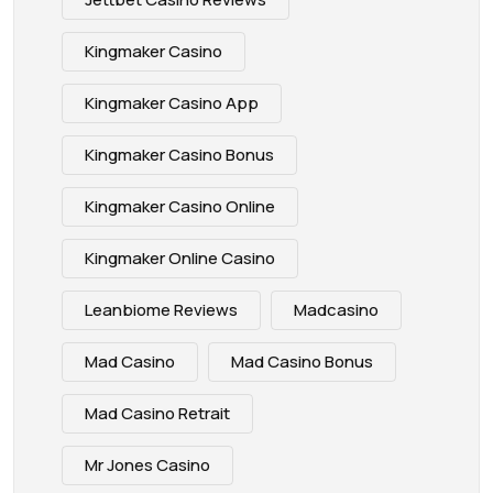
Kingmaker Casino
Kingmaker Casino App
Kingmaker Casino Bonus
Kingmaker Casino Online
Kingmaker Online Casino
Leanbiome Reviews
Madcasino
Mad Casino
Mad Casino Bonus
Mad Casino Retrait
Mr Jones Casino