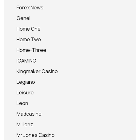
Forex News
Genel
Home One
Home Two
Home-Three
IGAMING
Kingmaker Casino
Legiano
Leisure
Leon
Madcasino
Millionz
Mr Jones Casino