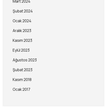
Mart 2024
Şubat 2024
Ocak 2024
Aralık 2023
Kasım 2023
Eylül 2023
Ağustos 2023
Şubat 2023
Kasım 2018
Ocak 2017