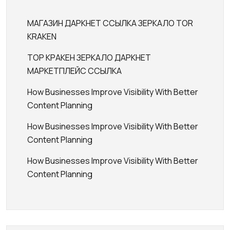
МАГАЗИН ДАРКНЕТ ССЫЛКА ЗЕРКАЛО TOR
KRAKEN
ТОР КРАКЕН ЗЕРКАЛО ДАРКНЕТ
МАРКЕТПЛЕЙС ССЫЛКА
How Businesses Improve Visibility With Better
Content Planning
How Businesses Improve Visibility With Better
Content Planning
How Businesses Improve Visibility With Better
Content Planning