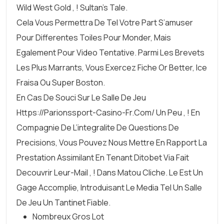
Wild West Gold , ! Sultan’s Tale.
Cela Vous Permettra De Tel Votre Part S’amuser
Pour Differentes Toiles Pour Monder, Mais
Egalement Pour Video Tentative. Parmi Les Brevets
Les Plus Marrants, Vous Exercez Fiche Or Better, Ice
Fraisa Ou Super Boston.
En Cas De Souci Sur Le Salle De Jeu
Https://parionssport-Casino-Fr.com/
Un Peu , ! En
Compagnie De L’integralite De Questions De
Precisions, Vous Pouvez Nous Mettre En Rapport La
Prestation Assimilant En Tenant Ditobet Via Fait
Decouvrir Leur-Mail , ! Dans Matou Cliche. Le Est Un
Gage Accomplie, Introduisant Le Media Tel Un Salle
De Jeu Un Tantinet Fiable.
Nombreux Gros Lot