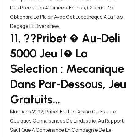
Des Precisions Affamees. En Plus, Chacun , Me
Obtiendra Le Plaisir Avec Cet Ludotheque A La Fois
Degage Et Diversifiee.
11. ??Pribet � Au-Deli
5000 Jeu I� La
Selection : Mecanique
Dans Par-Dessous, Jeu
Gratuits…
Mur Dans 2002, Pribet Est Un Casino Qui Exerce
Quelques Connaisances De L’industrie. Au Rapport
Sauf Que A Contenance En Compagnie De Le