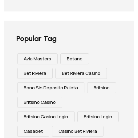
Popular Tag
Avia Masters
Betano
Bet Riviera
Bet Riviera Casino
Bono Sin Deposito Ruleta
Britsino
Britsino Casino
Britsino Casino Login
Britsino Login
Casabet
Casino Bet Riviera