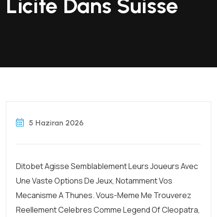
Licite Dans Suisse
5 Haziran 2026
Ditobet Agisse Semblablement Leurs Joueurs Avec
Une Vaste Options De Jeux, Notamment Vos
Mecanisme A Thunes. Vous-Meme Me Trouverez
Reellement Celebres Comme Legend Of Cleopatra,