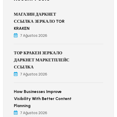
МАГАЗИН ДАРКНЕТ
ССЫЛКА ЗЕРКАЛО TOR
KRAKEN
7 Ağustos 2026
ТОР КРАКЕН ЗЕРКАЛО
ДАРКНЕТ МАРКЕТПЛЕЙС
ССЫЛКА
7 Ağustos 2026
How Businesses Improve
Visibility With Better Content
Planning
7 Ağustos 2026