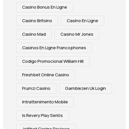
Casino Bonus En Ligne
Casino Britsino
Casino En Ligne
Casino Mad
Casino Mr Jones
Casinos En Ligne Francophones
Codigo Promocional William Hill
Freshbet Online Casino
Frumzi Casino
Gamblezen Uk Login
Intrattenimento Mobile
Is Revery Play Seriös
Jettbet Casino Reviews