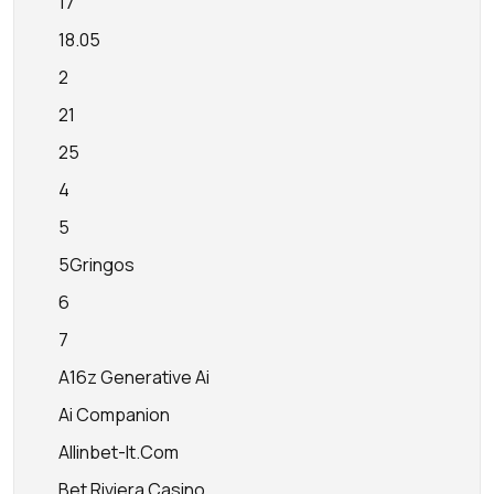
17
18.05
2
21
25
4
5
5Gringos
6
7
A16z Generative Ai
Ai Companion
Allinbet-It.com
Bet Riviera Casino