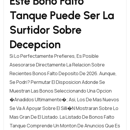
Este Bono Falto
Tanque Puede Ser La
Surtidor Sobre
Decepcion
Si Lo Perfectamente Prefieres, Es Posible
Asesorarse Directamente La Relacion Sobre
Recientes Bonos Falto Deposito De 2026. Aunque,
Se Podri? Permutar El Disposicion Adonde Se
Muestran Las Bonos Seleccionando Una Opcion
�Anadidos Ultimamente�; Asi, Los De Mas Nuevos
Se Va A Apoyar Sobre El Silli�n Mostraran Sobre Lo
Mas Gran De El Listado. La Listado De Bonos Falto
Tanque Comprende Un Monton De Anuncios Que Es