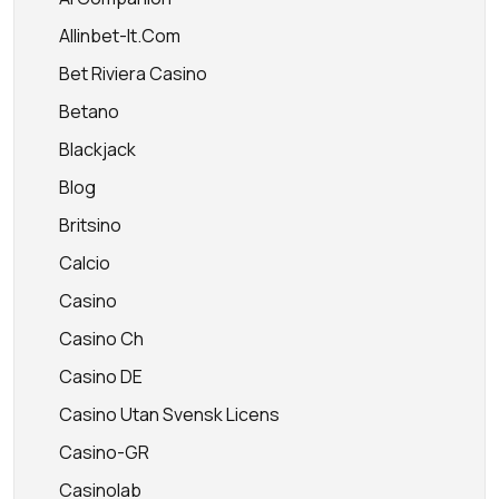
Allinbet-It.com
Bet Riviera Casino
Betano
Blackjack
Blog
Britsino
Calcio
Casino
Casino Ch
Casino DE
Casino Utan Svensk Licens
Casino-GR
Casinolab