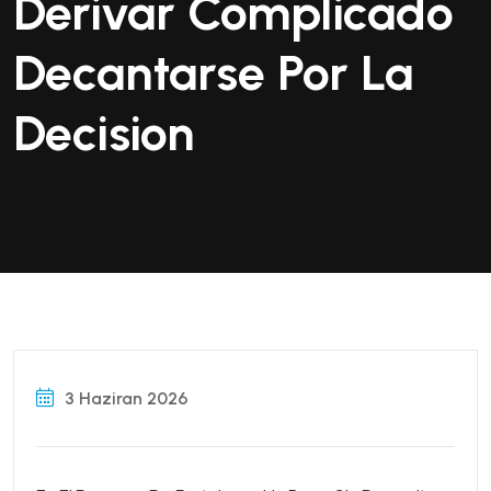
Derivar Complicado
Decantarse Por La
Decision
3 Haziran 2026