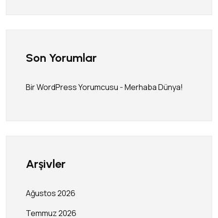
Son Yorumlar
Bir WordPress Yorumcusu
-
Merhaba Dünya!
Arşivler
Ağustos 2026
Temmuz 2026