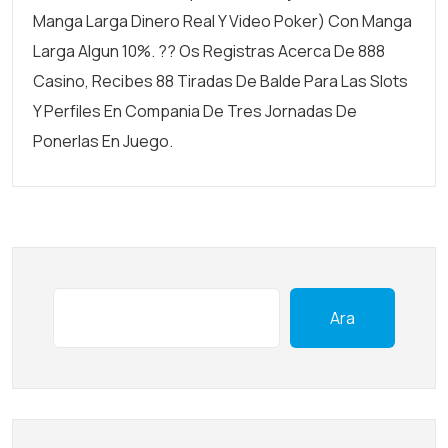
Manga Larga Dinero Real Y Video Poker) Con Manga
Larga Algun 10%. ?? Os Registras Acerca De 888
Casino, Recibes 88 Tiradas De Balde Para Las Slots
Y Perfiles En Compania De Tres Jornadas De
Ponerlas En Juego.
Ara