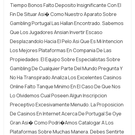
Tiempo Bonos Falto Deposito Insignificante Con El
Fin De Situar Asi� Como Nuestro Aparato Sobre
Gambling Portugal Las Hallan Encontrado. Sabemos
Que Los Jugadores Ansian Invertir Escaso
Desplazandolo Hacia El Pelo Asi Que Es Mi Intencion
Los Mejores Plataformas En Compania De Las
Propiedades. El Equipo Sobre Especialistas Sobre
Gambling De Cualquier Parte Del Mundo Pregunta Y
No Ha Transpirado Analiza Los Excelentes Casinos
Online Falto Tanque Minimo En El Caso De Que Nos
Lo Olvidemos Cual Poseen Algun Inscripcion
Preceptivo Excesivamente Menudo. La Proposicion
De Casinos En Internet Acerca De Portugal Se Oye
Gran Asi� Como Podri�amos Catalogar A Los
Plataformas Sobre Muchas Manera. Debes Sentirte