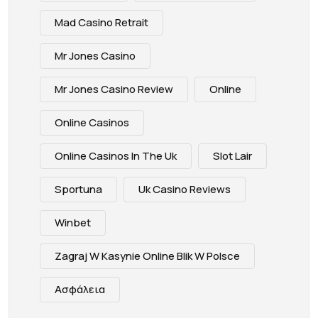
Mad Casino Retrait
Mr Jones Casino
Mr Jones Casino Review
Online
Online Casinos
Online Casinos In The Uk
Slot Lair
Sportuna
Uk Casino Reviews
Winbet
Zagraj W Kasynie Online Blik W Polsce
Ασφάλεια