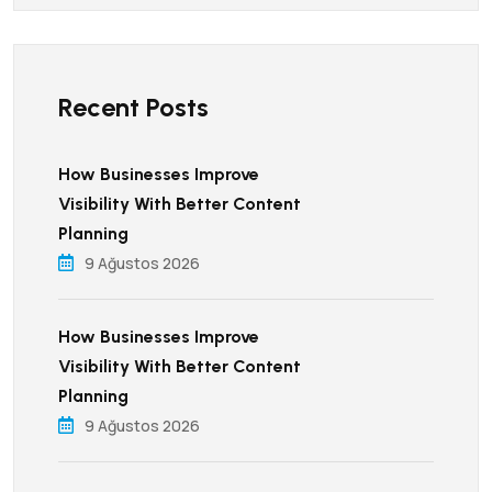
Recent Posts
How Businesses Improve
Visibility With Better Content
Planning
9 Ağustos 2026
How Businesses Improve
Visibility With Better Content
Planning
9 Ağustos 2026