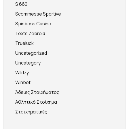
S 660
Scommesse Sportive
Spinboss Casino
Texts Zebroid
Trueluck
Uncategorized
Uncategory
Wildzy
Winbet
Άδειες Στοιχήματος
Αθλητικό Στοίχημα
Στοιχηματικές