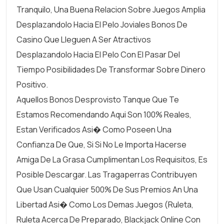
Tranquilo, Una Buena Relacion Sobre Juegos Amplia
Desplazandolo Hacia El Pelo Joviales Bonos De
Casino Que Lleguen A Ser Atractivos
Desplazandolo Hacia El Pelo Con El Pasar Del
Tiempo Posibilidades De Transformar Sobre Dinero
Positivo.
Aquellos Bonos Desprovisto Tanque Que Te
Estamos Recomendando Aqui Son 100% Reales,
Estan Verificados Asi� Como Poseen Una
Confianza De Que, Si Si No Le Importa Hacerse
Amiga De La Grasa Cumplimentan Los Requisitos, Es
Posible Descargar. Las Tragaperras Contribuyen
Que Usan Cualquier 500% De Sus Premios An Una
Libertad Asi� Como Los Demas Juegos (ruleta,
Ruleta Acerca De Preparado, Blackjack Online Con