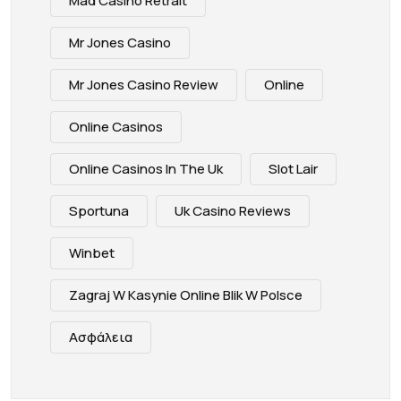
Mad Casino Retrait
Mr Jones Casino
Mr Jones Casino Review
Online
Online Casinos
Online Casinos In The Uk
Slot Lair
Sportuna
Uk Casino Reviews
Winbet
Zagraj W Kasynie Online Blik W Polsce
Ασφάλεια