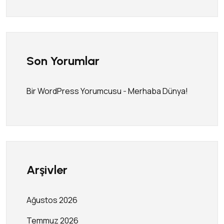
Son Yorumlar
Bir WordPress Yorumcusu
-
Merhaba Dünya!
Arşivler
Ağustos 2026
Temmuz 2026