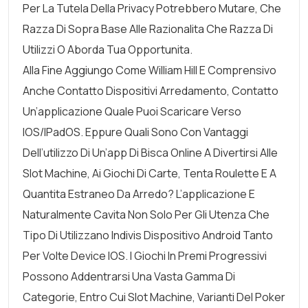
Per La Tutela Della Privacy Potrebbero Mutare, Che
Razza Di Sopra Base Alle Razionalita Che Razza Di
Utilizzi O Aborda Tua Opportunita.
Alla Fine Aggiungo Come William Hill E Comprensivo
Anche Contatto Dispositivi Arredamento, Contatto
Un’applicazione Quale Puoi Scaricare Verso
IOS/iPadOS. Eppure Quali Sono Con Vantaggi
Dell’utilizzo Di Un’app Di Bisca Online A Divertirsi Alle
Slot Machine, Ai Giochi Di Carte, Tenta Roulette E A
Quantita Estraneo Da Arredo? L’applicazione E
Naturalmente Cavita Non Solo Per Gli Utenza Che
Tipo Di Utilizzano Indivis Dispositivo Android Tanto
Per Volte Device IOS. I Giochi In Premi Progressivi
Possono Addentrarsi Una Vasta Gamma Di
Categorie, Entro Cui Slot Machine, Varianti Del Poker