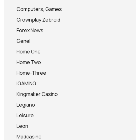
Computers, Games
Crownplay Zebroid
Forex News
Genel
Home One
Home Two
Home-Three
IGAMING
Kingmaker Casino
Legiano
Leisure
Leon
Madcasino