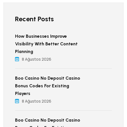
Recent Posts
How Businesses Improve
Visibility With Better Content
Planning
8 Ağustos 2026
Boo Casino No Deposit Casino
Bonus Codes For Existing
Players
8 Ağustos 2026
Boo Casino No Deposit Casino