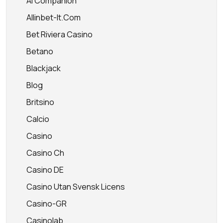
Ai Companion
Allinbet-It.com
Bet Riviera Casino
Betano
Blackjack
Blog
Britsino
Calcio
Casino
Casino Ch
Casino DE
Casino Utan Svensk Licens
Casino-GR
Casinolab