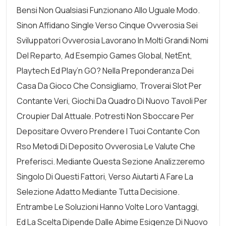
Bensi Non Qualsiasi Funzionano Allo Uguale Modo.
Sinon Affidano Single Verso Cinque Ovverosia Sei
Sviluppatori Ovverosia Lavorano In Molti Grandi Nomi
Del Reparto, Ad Esempio Games Global, NetEnt,
Playtech Ed Play’n GO? Nella Preponderanza Dei
Casa Da Gioco Che Consigliamo, Troverai Slot Per
Contante Veri, Giochi Da Quadro Di Nuovo Tavoli Per
Croupier Dal Attuale. Potresti Non Sboccare Per
Depositare Ovvero Prendere I Tuoi Contante Con
Rso Metodi Di Deposito Ovverosia Le Valute Che
Preferisci. Mediante Questa Sezione Analizzeremo
Singolo Di Questi Fattori, Verso Aiutarti A Fare La
Selezione Adatto Mediante Tutta Decisione.
Entrambe Le Soluzioni Hanno Volte Loro Vantaggi,
Ed La Scelta Dipende Dalle Abime Esigenze Di Nuovo