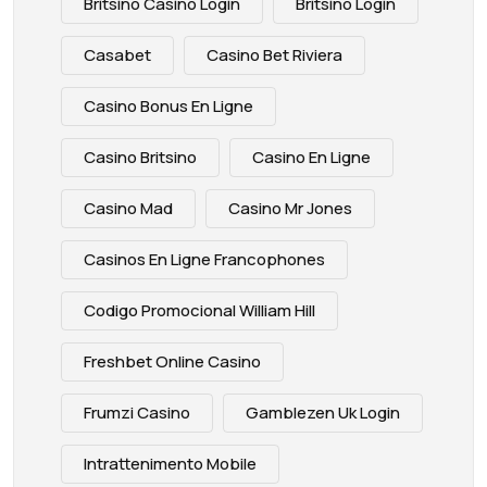
Britsino Casino Login
Britsino Login
Casabet
Casino Bet Riviera
Casino Bonus En Ligne
Casino Britsino
Casino En Ligne
Casino Mad
Casino Mr Jones
Casinos En Ligne Francophones
Codigo Promocional William Hill
Freshbet Online Casino
Frumzi Casino
Gamblezen Uk Login
Intrattenimento Mobile