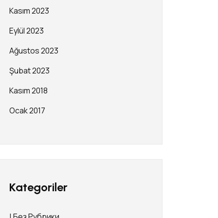
Kasım 2023
Eylül 2023
Ağustos 2023
Şubat 2023
Kasım 2018
Ocak 2017
Kategoriler
! Без Рубрики