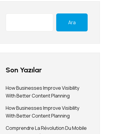
Ara
Son Yazılar
How Businesses Improve Visibility
With Better Content Planning
How Businesses Improve Visibility
With Better Content Planning
Comprendre La Révolution Du Mobile