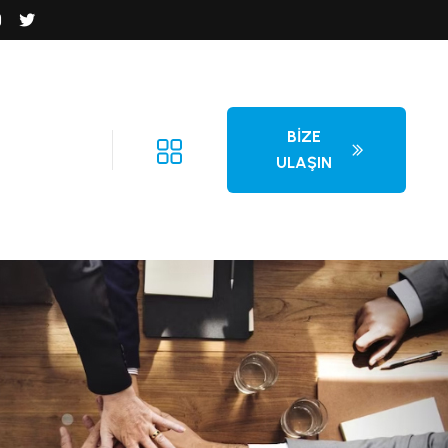
BIZE
ULAŞIN