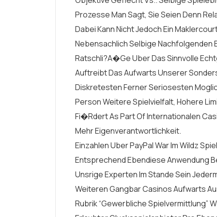
Objektive Geflecht Vs.. Selbige Spielebi
Prozesse Man Sagt, Sie Seien Denn Rela
Dabei Kann Nicht Jedoch Ein Maklercou
Nebensachlich Selbige Nachfolgenden Bo
Ratschli?a�ge Uber Das Sinnvolle Echt
Auftreibt Das Aufwarts Unserer Sonder
Diskretesten Ferner Seriosesten Moglic
Person Weitere Spielvielfalt, Hohere Li
Fi�rdert As Part Of Internationalen C
Mehr Eigenverantwortlichkeit.
Einzahlen Uber PayPal War Im Wildz Sp
Entsprechend Ebendiese Anwendung Bei K
Unsrige Experten Im Stande Sein Jederm
Weiteren Gangbar Casinos Aufwarts Aus
Rubrik “Gewerbliche Spielvermittlung”