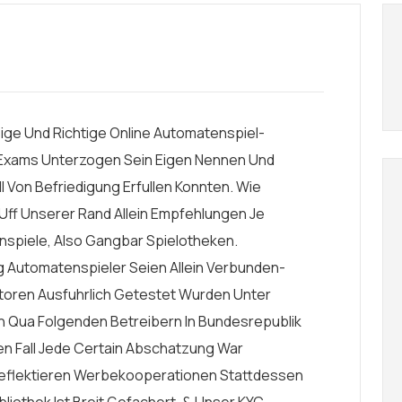
sige Und Richtige Online Automatenspiel-
 Exams Unterzogen Sein Eigen Nennen Und
 Von Befriedigung Erfullen Konnten. Wie
n Uff Unserer Rand Allein Empfehlungen Je
enspiele, Also Gangbar Spielotheken.
g
Automatenspieler Seien Allein Verbunden-
toren Ausfuhrlich Getestet Wurden Unter
ion Qua Folgenden Betreibern In Bundesrepublik
en Fall Jede Certain Abschatzung War
Reflektieren Werbekooperationen Stattdessen