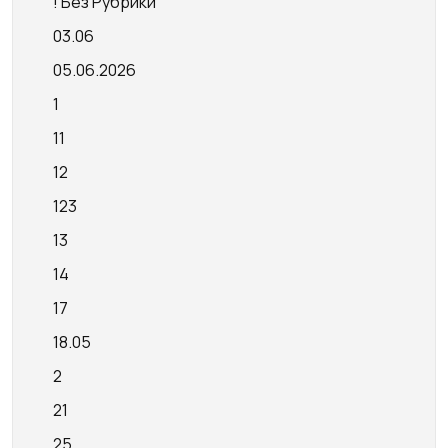
! Без Рубрики
03.06
05.06.2026
1
11
12
123
13
14
17
18.05
2
21
25