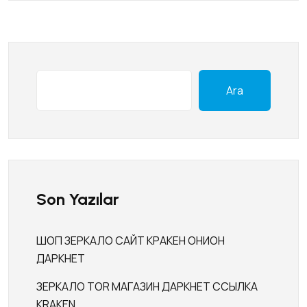
Ara
Son Yazılar
ШОП ЗЕРКАЛО САЙТ КРАКЕН ОНИОН
ДАРКНЕТ
ЗЕРКАЛО TOR МАГАЗИН ДАРКНЕТ ССЫЛКА
KRAKEN