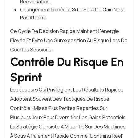
Réévaluation.
Changement Immédiat Si Le Seuil De Gain N’est
Pas Atteint.
Ce Cycle De Décision Rapide Maintient L’énergie
Élevée Et Évite Une Surexposition Au Risque Lors De
Courtes Sessions.
Contrôle Du Risque En
Sprint
Les Joueurs Qui Privilégient Les Résultats Rapides
Adoptent Souvent Des Tactiques De Risque
Contrôlé : Mises Plus Petites Réparties Sur
Plusieurs Jeux Pour Diversifier Les Gains Potentiels.
La Stratégie Consiste À Miser 1 € Sur Des Machines
À Sous À Paiement Rapide Comme “Lightning Reel”