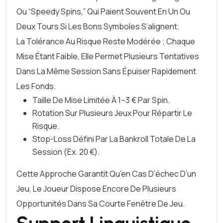
Ou “Speedy Spins,” Qui Paient Souvent En Un Ou
Deux Tours Si Les Bons Symboles S’alignent.
La Tolérance Au Risque Reste Modérée ; Chaque
Mise Étant Faible, Elle Permet Plusieurs Tentatives
Dans La Même Session Sans Épuiser Rapidement
Les Fonds.
Taille De Mise Limitée À 1–3 € Par Spin.
Rotation Sur Plusieurs Jeux Pour Répartir Le
Risque.
Stop-Loss Défini Par La Bankroll Totale De La
Session (ex. 20 €).
Cette Approche Garantit Qu’en Cas D’échec D’un
Jeu, Le Joueur Dispose Encore De Plusieurs
Opportunités Dans Sa Courte Fenêtre De Jeu.