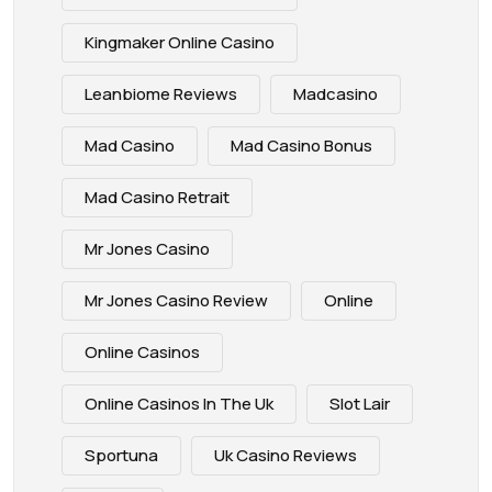
Kingmaker Online Casino
Leanbiome Reviews
Madcasino
Mad Casino
Mad Casino Bonus
Mad Casino Retrait
Mr Jones Casino
Mr Jones Casino Review
Online
Online Casinos
Online Casinos In The Uk
Slot Lair
Sportuna
Uk Casino Reviews