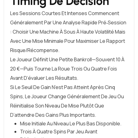
Timing De Décision
Les Sessions Courtes Et Intenses Commencent
Généralement Par Une Analyse Rapide Pré‑session
: Choisir Une Machine À Sous À Haute Volatilité Mais
Avec Une Mise Minimale Pour Maximiser Le Rapport
Risque/récompense.
Le Joueur Définit Une Petite Bankroll—Souvent 10 À
20 €—Puis Tourne La Roue Trois Ou Quatre Fois
Avant D’évaluer Les Résultats.
Si Le Seuil De Gain N’est Pas Atteint Après Cinq
Spins, Le Joueur Change Généralement De Jeu Ou
Réinitialise Son Niveau De Mise Plutôt Que
D’attendre Des Gains Plus Importants.
Mise Initiale Au Niveau Le Plus Bas Disponible.
Trois À Quatre Spins Par Jeu Avant