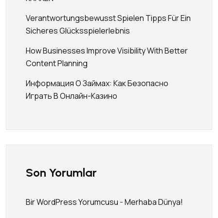
Verantwortungsbewusst Spielen Tipps Für Ein
Sicheres Glücksspielerlebnis
How Businesses Improve Visibility With Better
Content Planning
Информация О Займах: Как Безопасно
Играть В Онлайн-Казино
Son Yorumlar
Bir WordPress Yorumcusu
-
Merhaba Dünya!