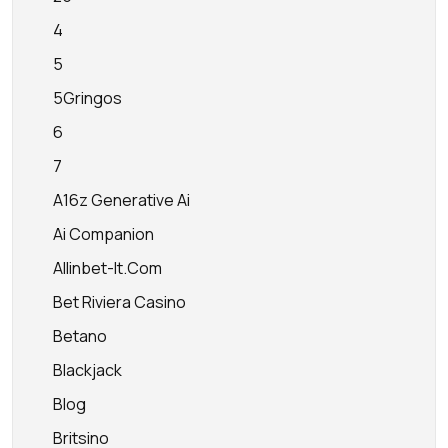
4
5
5Gringos
6
7
A16z Generative Ai
Ai Companion
Allinbet-It.com
Bet Riviera Casino
Betano
Blackjack
Blog
Britsino