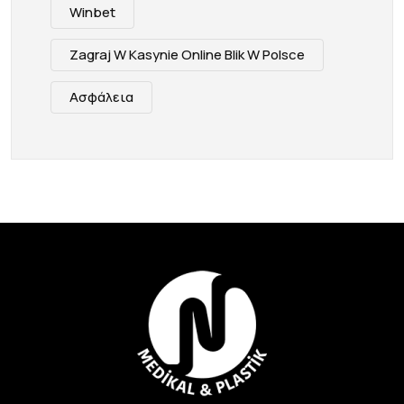
Winbet
Zagraj W Kasynie Online Blik W Polsce
Ασφάλεια