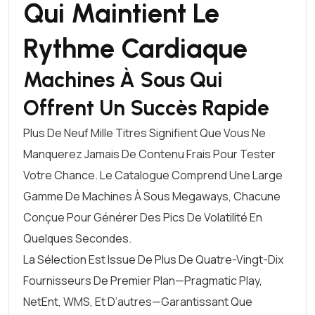
Qui Maintient Le
Rythme Cardiaque
Machines À Sous Qui
Offrent Un Succès Rapide
Plus De Neuf Mille Titres Signifient Que Vous Ne
Manquerez Jamais De Contenu Frais Pour Tester
Votre Chance. Le Catalogue Comprend Une Large
Gamme De Machines À Sous Megaways, Chacune
Conçue Pour Générer Des Pics De Volatilité En
Quelques Secondes.
La Sélection Est Issue De Plus De Quatre-Vingt-Dix
Fournisseurs De Premier Plan—Pragmatic Play,
NetEnt, WMS, Et D’autres—Garantissant Que