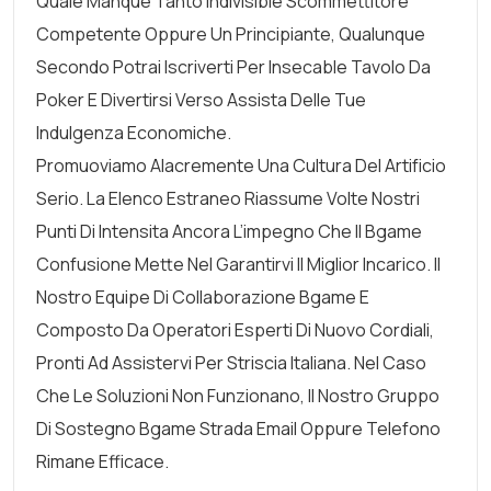
Quale Manque Tanto Indivisible Scommettitore
Competente Oppure Un Principiante, Qualunque
Secondo Potrai Iscriverti Per Insecable Tavolo Da
Poker E Divertirsi Verso Assista Delle Tue
Indulgenza Economiche.
Promuoviamo Alacremente Una Cultura Del Artificio
Serio. La Elenco Estraneo Riassume Volte Nostri
Punti Di Intensita Ancora L’impegno Che Il Bgame
Confusione Mette Nel Garantirvi Il Miglior Incarico. Il
Nostro Equipe Di Collaborazione Bgame E
Composto Da Operatori Esperti Di Nuovo Cordiali,
Pronti Ad Assistervi Per Striscia Italiana. Nel Caso
Che Le Soluzioni Non Funzionano, Il Nostro Gruppo
Di Sostegno Bgame Strada Email Oppure Telefono
Rimane Efficace.