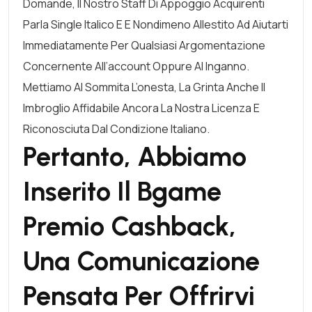
Domande, Il Nostro Staff Di Appoggio Acquirenti
Parla Single Italico E E Nondimeno Allestito Ad Aiutarti
Immediatamente Per Qualsiasi Argomentazione
Concernente All’account Oppure Al Inganno.
Mettiamo Al Sommita L’onesta, La Grinta Anche Il
Imbroglio Affidabile Ancora La Nostra Licenza E
Riconosciuta Dal Condizione Italiano.
Pertanto, Abbiamo
Inserito Il Bgame
Premio Cashback,
Una Comunicazione
Pensata Per Offrirvi