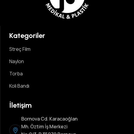
Kategoriler
Streç Film
Naylon
Torba
Koli Bandı
İletişim
Bornova Cd. Karacaoğlan
Mh. Öztim İş Merkezi