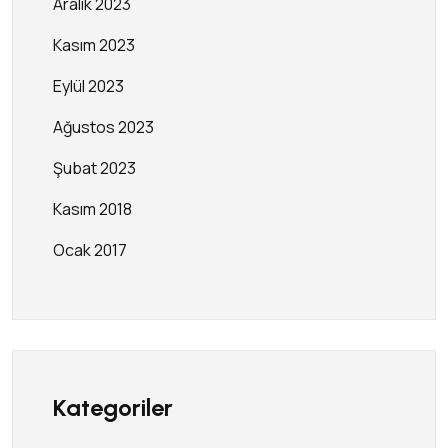
Aralık 2023
Kasım 2023
Eylül 2023
Ağustos 2023
Şubat 2023
Kasım 2018
Ocak 2017
Kategoriler