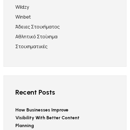
Wildzy
Winbet
Άδειες Στοιχήματος
Αθλητικό Στοίχημα
Στοιχηματικές
Recent Posts
How Businesses Improve
Visibility With Better Content
Planning