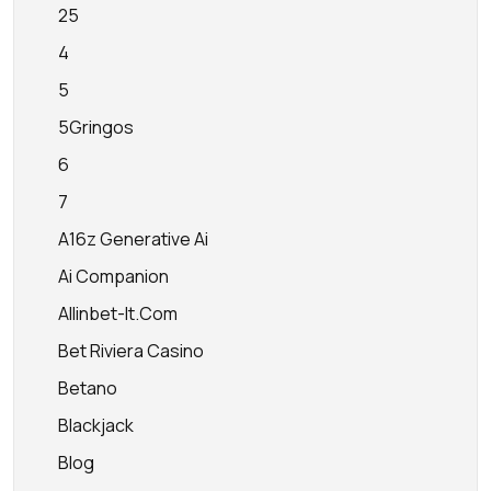
25
4
5
5Gringos
6
7
A16z Generative Ai
Ai Companion
Allinbet-It.com
Bet Riviera Casino
Betano
Blackjack
Blog