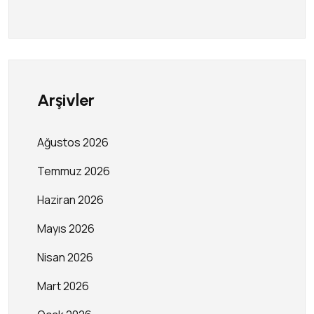
Arşivler
Ağustos 2026
Temmuz 2026
Haziran 2026
Mayıs 2026
Nisan 2026
Mart 2026