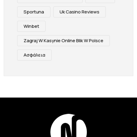
Sportuna
Uk Casino Reviews
Winbet
Zagraj W Kasynie Online Blik W Polsce
Ασφάλεια