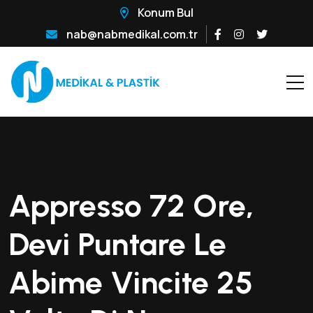
Konum Bul
nab@nabmedikal.com.tr
Appresso 72 Ore,
Devi Puntare Le
Abime Vincite 25