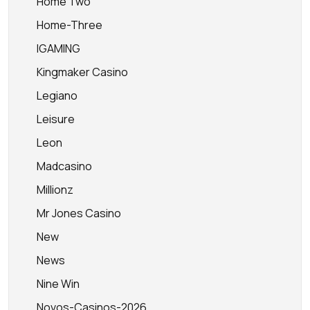
Home Two
Home-Three
IGAMING
Kingmaker Casino
Legiano
Leisure
Leon
Madcasino
Millionz
Mr Jones Casino
New
News
Nine Win
Novos-Casinos-2026