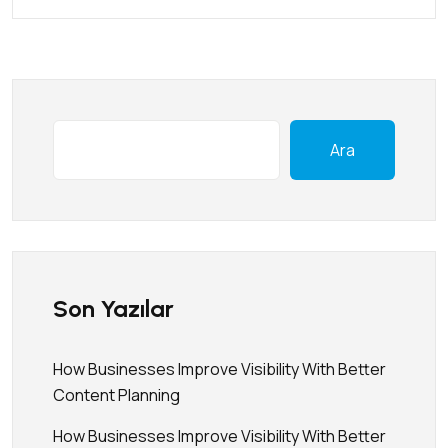
Ara
Son Yazılar
How Businesses Improve Visibility With Better
Content Planning
How Businesses Improve Visibility With Better