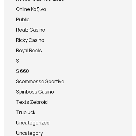
Online Καζίνο
Public
Realz Casino
Ricky Casino
Royal Reels
S
S 660
Scommesse Sportive
Spinboss Casino
Texts Zebroid
Trueluck
Uncategorized
Uncategory