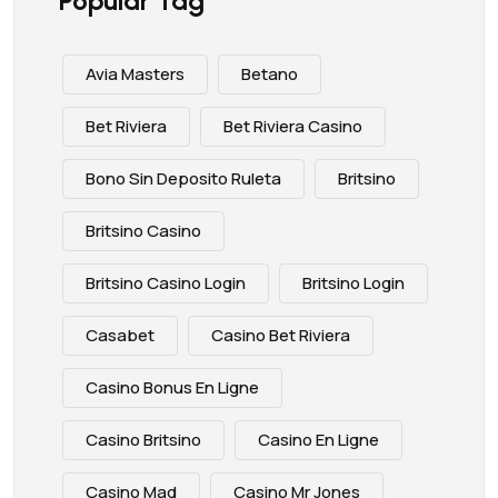
Popular Tag
Avia Masters
Betano
Bet Riviera
Bet Riviera Casino
Bono Sin Deposito Ruleta
Britsino
Britsino Casino
Britsino Casino Login
Britsino Login
Casabet
Casino Bet Riviera
Casino Bonus En Ligne
Casino Britsino
Casino En Ligne
Casino Mad
Casino Mr Jones