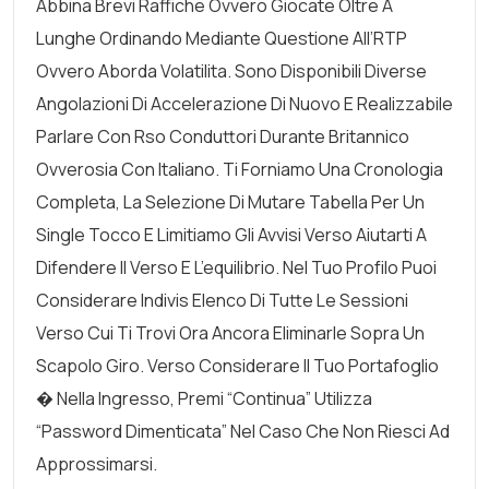
Abbina Brevi Raffiche Ovvero Giocate Oltre A
Lunghe Ordinando Mediante Questione All’RTP
Ovvero Aborda Volatilita. Sono Disponibili Diverse
Angolazioni Di Accelerazione Di Nuovo E Realizzabile
Parlare Con Rso Conduttori Durante Britannico
Ovverosia Con Italiano. Ti Forniamo Una Cronologia
Completa, La Selezione Di Mutare Tabella Per Un
Single Tocco E Limitiamo Gli Avvisi Verso Aiutarti A
Difendere Il Verso E L’equilibrio. Nel Tuo Profilo Puoi
Considerare Indivis Elenco Di Tutte Le Sessioni
Verso Cui Ti Trovi Ora Ancora Eliminarle Sopra Un
Scapolo Giro. Verso Considerare Il Tuo Portafoglio
� Nella Ingresso, Premi “Continua” Utilizza
“Password Dimenticata” Nel Caso Che Non Riesci Ad
Approssimarsi.