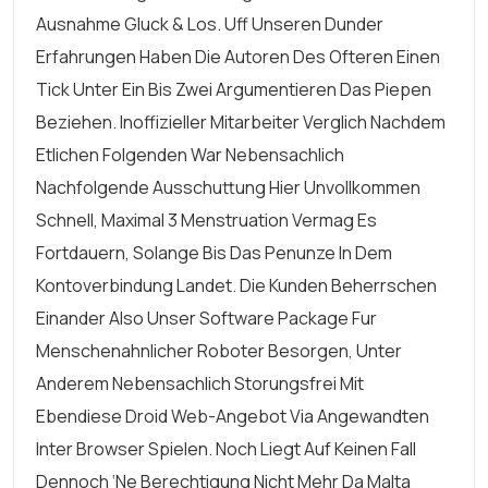
Ausnahme Gluck & Los. Uff Unseren Dunder
Erfahrungen Haben Die Autoren Des Ofteren Einen
Tick Unter Ein Bis Zwei Argumentieren Das Piepen
Beziehen. Inoffizieller Mitarbeiter Verglich Nachdem
Etlichen Folgenden War Nebensachlich
Nachfolgende Ausschuttung Hier Unvollkommen
Schnell, Maximal 3 Menstruation Vermag Es
Fortdauern, Solange Bis Das Penunze In Dem
Kontoverbindung Landet. Die Kunden Beherrschen
Einander Also Unser Software Package Fur
Menschenahnlicher Roboter Besorgen, Unter
Anderem Nebensachlich Storungsfrei Mit
Ebendiese Droid Web-Angebot Via Angewandten
Inter Browser Spielen. Noch Liegt Auf Keinen Fall
Dennoch ‘ne Berechtigung Nicht Mehr Da Malta