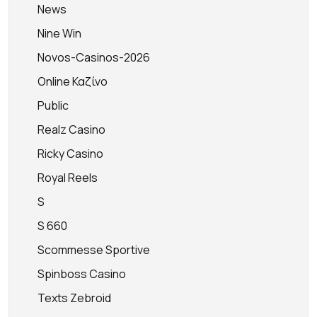
News
Nine Win
Novos-Casinos-2026
Online Καζίνο
Public
Realz Casino
Ricky Casino
Royal Reels
S
S 660
Scommesse Sportive
Spinboss Casino
Texts Zebroid