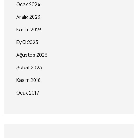
Ocak 2024
Aralık 2023
Kasım 2023
Eylül 2023
Ağustos 2023
Şubat 2023
Kasım 2018
Ocak 2017