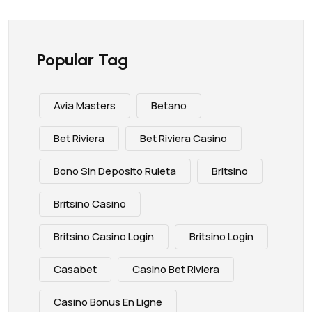
Popular Tag
Avia Masters
Betano
Bet Riviera
Bet Riviera Casino
Bono Sin Deposito Ruleta
Britsino
Britsino Casino
Britsino Casino Login
Britsino Login
Casabet
Casino Bet Riviera
Casino Bonus En Ligne