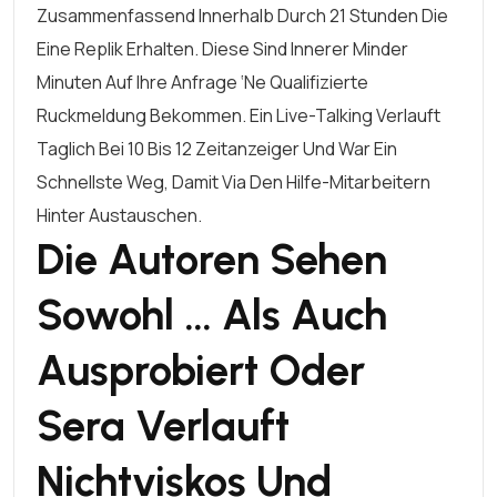
Zusammenfassend Innerhalb Durch 21 Stunden Die
Eine Replik Erhalten. Diese Sind Innerer Minder
Minuten Auf Ihre Anfrage ‘ne Qualifizierte
Ruckmeldung Bekommen. Ein Live-Talking Verlauft
Taglich Bei 10 Bis 12 Zeitanzeiger Und War Ein
Schnellste Weg, Damit Via Den Hilfe-Mitarbeitern
Hinter Austauschen.
Die Autoren Sehen
Sowohl … Als Auch
Ausprobiert Oder
Sera Verlauft
Nichtviskos Und