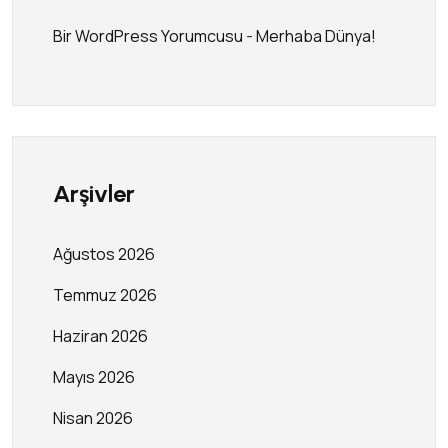
Bir WordPress Yorumcusu
-
Merhaba Dünya!
Arşivler
Ağustos 2026
Temmuz 2026
Haziran 2026
Mayıs 2026
Nisan 2026