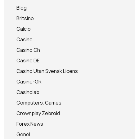
Blog
Britsino
Calcio
Casino
Casino Ch
Casino DE
Casino Utan Svensk Licens
Casino-GR
Casinolab
Computers, Games
Crownplay Zebroid
Forex News
Genel