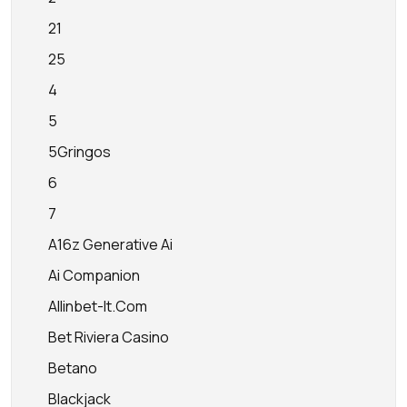
21
25
4
5
5Gringos
6
7
A16z Generative Ai
Ai Companion
Allinbet-It.com
Bet Riviera Casino
Betano
Blackjack