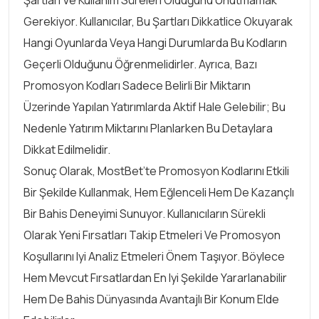
Şartları Ve Kullanım Süreleri Olduğunu Unutmamak
Gerekiyor. Kullanıcılar, Bu Şartları Dikkatlice Okuyarak
Hangi Oyunlarda Veya Hangi Durumlarda Bu Kodların
Geçerli Olduğunu Öğrenmelidirler. Ayrıca, Bazı
Promosyon Kodları Sadece Belirli Bir Miktarın
Üzerinde Yapılan Yatırımlarda Aktif Hale Gelebilir; Bu
Nedenle Yatırım Miktarını Planlarken Bu Detaylara
Dikkat Edilmelidir.
Sonuç Olarak, MostBet’te Promosyon Kodlarını Etkili
Bir Şekilde Kullanmak, Hem Eğlenceli Hem De Kazançlı
Bir Bahis Deneyimi Sunuyor. Kullanıcıların Sürekli
Olarak Yeni Fırsatları Takip Etmeleri Ve Promosyon
Koşullarını Iyi Analiz Etmeleri Önem Taşıyor. Böylece
Hem Mevcut Fırsatlardan En Iyi Şekilde Yararlanabilir
Hem De Bahis Dünyasında Avantajlı Bir Konum Elde