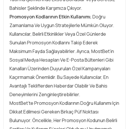
Bahisler Şeklinde Karşımıza Çıkıyor.
Promosyon Kodlarının Etkin Kullanımı
, Doğru
Zamanlama Ve Uygun Stratejilerle Mümkün Oluyor.
Kullanıcılar, Belirli Etkinlikler Veya Özel Günlerde
Sunulan Promosyon Kodlarını Takip Ederek
Maksimum Fayda Sağlayabilirler. Ayrıca, MostBet’in
Sosyal Medya Hesapları Ve E-Posta Bültenleri Gibi
Kanalları Üzerinden Duyurulan Özel Kampanyaları
Kaçırmamak Önemlidir. Bu Sayede Kullanıcılar, En
Avantajlı Tekliflerden Haberdar Olabilir Ve Bahis
Deneyimlerini Zenginleştirebilirler.
MostBet’te Promosyon Kodlarının Doğru Kullanımı Için
Dikkat Edilmesi Gereken Birkaç Püf Noktası
Bulunuyor. Öncelikle, Her Promosyon Kodunun Belirli