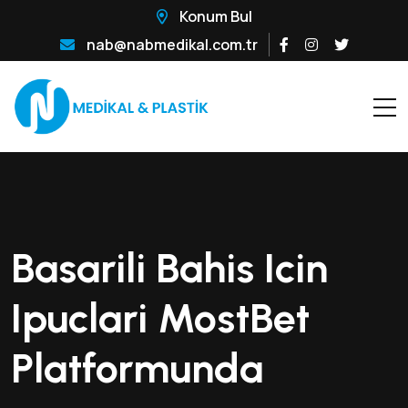
Konum Bul
nab@nabmedikal.com.tr
Basarili Bahis Icin
Ipuclari MostBet
Platformunda