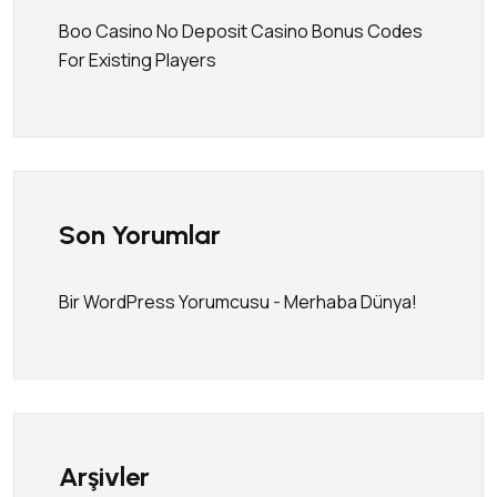
Boo Casino No Deposit Casino Bonus Codes
For Existing Players
Son Yorumlar
Bir WordPress Yorumcusu
-
Merhaba Dünya!
Arşivler