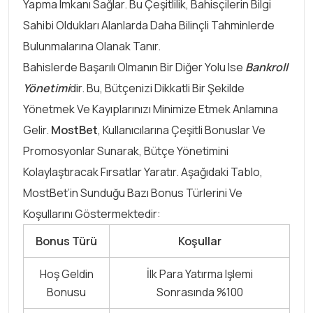
Yapma Imkanı Sağlar. Bu Çeşitlilik, Bahisçilerin Bilgi
Sahibi Oldukları Alanlarda Daha Bilinçli Tahminlerde
Bulunmalarına Olanak Tanır.
Bahislerde Başarılı Olmanın Bir Diğer Yolu Ise
Bankroll
Yönetimi
Dir. Bu, Bütçenizi Dikkatli Bir Şekilde
Yönetmek Ve Kayıplarınızı Minimize Etmek Anlamına
Gelir.
MostBet
, Kullanıcılarına Çeşitli Bonuslar Ve
Promosyonlar Sunarak, Bütçe Yönetimini
Kolaylaştıracak Fırsatlar Yaratır. Aşağıdaki Tablo,
MostBet’in Sunduğu Bazı Bonus Türlerini Ve
Koşullarını Göstermektedir:
Bonus Türü
Koşullar
Hoş Geldin
İlk Para Yatırma Işlemi
Bonusu
Sonrasında %100