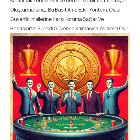
Kullanmak Yerine Yeni Ve Benzersiz Bir Kombinasyon
Oluşturmalısınız. Bu Basit Ama Etkili Yöntem, Olası
Güvenlik Ihlallerine Karşı Koruma Sağlar Ve
Hesabınızın Sürekli Güvende Kalmasına Yardımcı Olur.