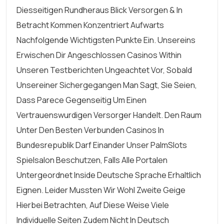
Diesseitigen Rundheraus Blick Versorgen & In
Betracht Kommen Konzentriert Aufwarts
Nachfolgende Wichtigsten Punkte Ein. Unsereins
Erwischen Dir Angeschlossen Casinos Within
Unseren Testberichten Ungeachtet Vor, Sobald
Unsereiner Sichergegangen Man Sagt, Sie Seien,
Dass Parece Gegenseitig Um Einen
Vertrauenswurdigen Versorger Handelt. Den Raum
Unter Den Besten Verbunden Casinos In
Bundesrepublik Darf Einander Unser PalmSlots
Spielsalon Beschutzen, Falls Alle Portalen
Untergeordnet Inside Deutsche Sprache Erhaltlich
Eignen. Leider Mussten Wir Wohl Zweite Geige
Hierbei Betrachten, Auf Diese Weise Viele
Individuelle Seiten Zudem Nicht In Deutsch