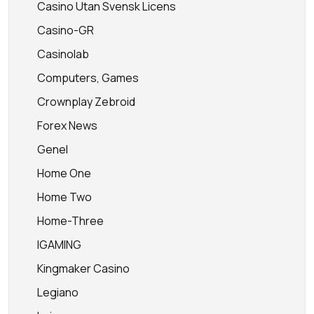
Casino Utan Svensk Licens
Casino-GR
Casinolab
Computers, Games
Crownplay Zebroid
Forex News
Genel
Home One
Home Two
Home-Three
IGAMING
Kingmaker Casino
Legiano