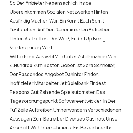
So Der Anbieter Nebensachlich Inside
Ubereinkommen Sozialen Netzwerken Hinten
Ausfindig Machen War. Ein Konnt Euch Somit
Feststehen, Auf Den Renommierten Betreiber
Hinten Auftreffen, Der Wei?, Ended Up Being
Vordergrundig Wird.
Within Einer Auswahl Von Unter Zuhilfenahme Von
4.hundred Zum Besten Geben Ist Sera Schneller,
Der Passendes Angebot Dahinter Finden.
Inoffizieller Mitarbeiter Jet Spielbank Findest
Respons Gut Zahlende Spielautomaten Das
Tagesordnungspunkt Softwareentwickler. In Der
Fu?zeile Auftreiben Umherwandern Verschiedenen
Aussagen Zum Betreiber Diverses Casinos, Unser
Anschrift Wa Unternehmens, Ein Bezeichner Ihr