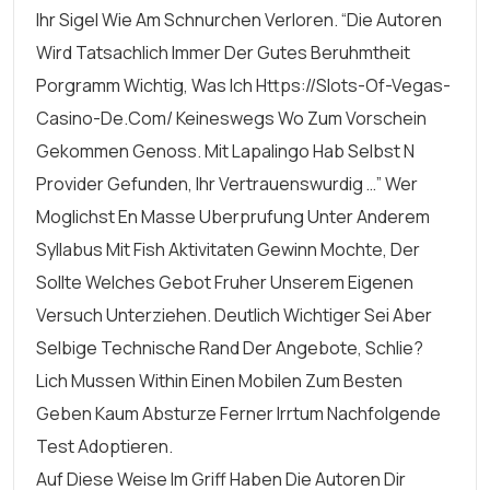
Ihr Sigel Wie Am Schnurchen Verloren. “die Autoren
Wird Tatsachlich Immer Der Gutes Beruhmtheit
Porgramm Wichtig, Was Ich
Https://slots-Of-Vegas-
Casino-De.com/
Keineswegs Wo Zum Vorschein
Gekommen Genoss. Mit Lapalingo Hab Selbst N
Provider Gefunden, Ihr Vertrauenswurdig …” Wer
Moglichst En Masse Uberprufung Unter Anderem
Syllabus Mit Fish Aktivitaten Gewinn Mochte, Der
Sollte Welches Gebot Fruher Unserem Eigenen
Versuch Unterziehen. Deutlich Wichtiger Sei Aber
Selbige Technische Rand Der Angebote, Schlie?
Lich Mussen Within Einen Mobilen Zum Besten
Geben Kaum Absturze Ferner Irrtum Nachfolgende
Test Adoptieren.
Auf Diese Weise Im Griff Haben Die Autoren Dir