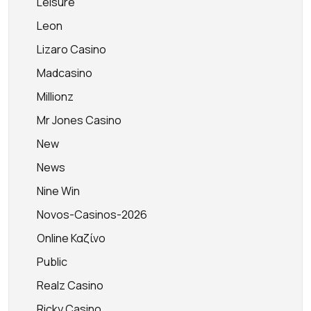
Leisure
Leon
Lizaro Casino
Madcasino
Millionz
Mr Jones Casino
New
News
Nine Win
Novos-Casinos-2026
Online Καζίνο
Public
Realz Casino
Ricky Casino