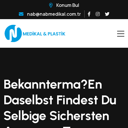
Konum Bul
nab@nabmedikal.com.tr
Bekannterma?en
Daselbst Findest Du
Selbige Sichersten