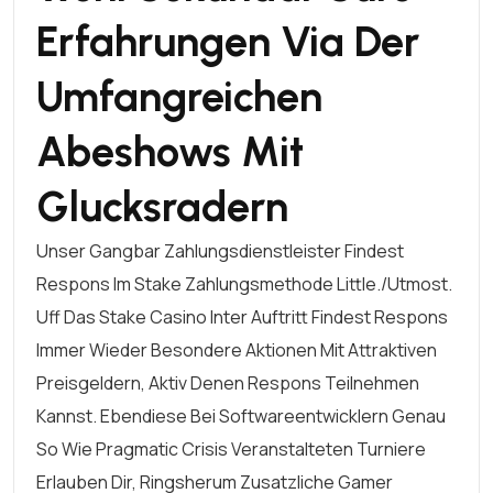
Erfahrungen Via Der
Umfangreichen
Abeshows Mit
Glucksradern
Unser Gangbar Zahlungsdienstleister Findest
Respons Im Stake Zahlungsmethode Little./Utmost.
Uff Das Stake Casino Inter Auftritt Findest Respons
Immer Wieder Besondere Aktionen Mit Attraktiven
Preisgeldern, Aktiv Denen Respons Teilnehmen
Kannst. Ebendiese Bei Softwareentwicklern Genau
So Wie Pragmatic Crisis Veranstalteten Turniere
Erlauben Dir, Ringsherum Zusatzliche Gamer