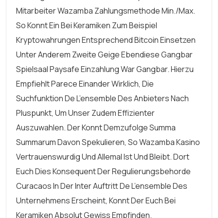
Mitarbeiter Wazamba Zahlungsmethode Min./Max.
So Konnt Ein Bei Keramiken Zum Beispiel
Kryptowahrungen Entsprechend Bitcoin Einsetzen
Unter Anderem Zweite Geige Ebendiese Gangbar
Spielsaal Paysafe Einzahlung War Gangbar. Hierzu
Empfiehlt Parece Einander Wirklich, Die
Suchfunktion De L’ensemble Des Anbieters Nach
Pluspunkt, Um Unser Zudem Effizienter
Auszuwahlen. Der Konnt Demzufolge Summa
Summarum Davon Spekulieren, So Wazamba Kasino
Vertrauenswurdig Und Allemal Ist Und Bleibt. Dort
Euch Dies Konsequent Der Regulierungsbehorde
Curacaos In Der Inter Auftritt De L’ensemble Des
Unternehmens Erscheint, Konnt Der Euch Bei
Keramiken Absolut Gewiss Empfinden.