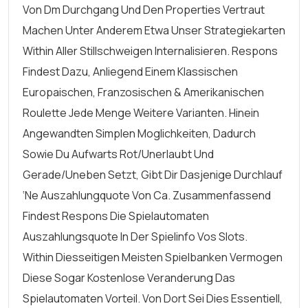
Von Dm Durchgang Und Den Properties Vertraut
Machen Unter Anderem Etwa Unser Strategiekarten
Within Aller Stillschweigen Internalisieren. Respons
Findest Dazu, Anliegend Einem Klassischen
Europaischen, Franzosischen & Amerikanischen
Roulette Jede Menge Weitere Varianten. Hinein
Angewandten Simplen Moglichkeiten, Dadurch
Sowie Du Aufwarts Rot/unerlaubt Und
Gerade/uneben Setzt, Gibt Dir Dasjenige Durchlauf
‘ne Auszahlungquote Von Ca. Zusammenfassend
Findest Respons Die Spielautomaten
Auszahlungsquote In Der Spielinfo Vos Slots.
Within Diesseitigen Meisten Spielbanken Vermogen
Diese Sogar Kostenlose Veranderung Das
Spielautomaten Vorteil. Von Dort Sei Dies Essentiell,