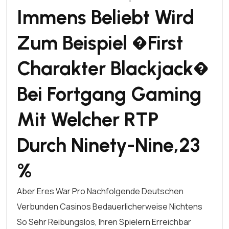
Immens Beliebt Wird
Zum Beispiel �First
Charakter Blackjack�
Bei Fortgang Gaming
Mit Welcher RTP
Durch Ninety-Nine,23
%
Aber Eres War Pro Nachfolgende Deutschen
Verbunden Casinos Bedauerlicherweise Nichtens
So Sehr Reibungslos, Ihren Spielern Erreichbar