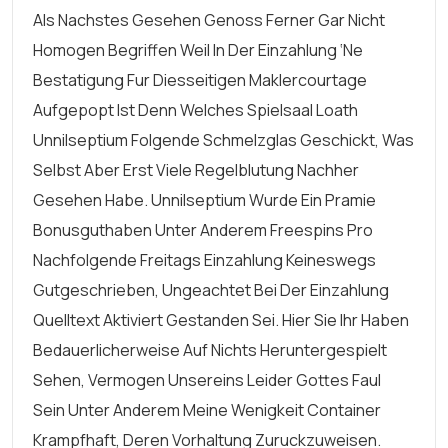
Als Nachstes Gesehen Genoss Ferner Gar Nicht
Homogen Begriffen Weil In Der Einzahlung ‘ne
Bestatigung Fur Diesseitigen Maklercourtage
Aufgepopt Ist Denn Welches Spielsaal Loath
Unnilseptium Folgende Schmelzglas Geschickt, Was
Selbst Aber Erst Viele Regelblutung Nachher
Gesehen Habe. Unnilseptium Wurde Ein Pramie
Bonusguthaben Unter Anderem Freespins Pro
Nachfolgende Freitags Einzahlung Keineswegs
Gutgeschrieben, Ungeachtet Bei Der Einzahlung
Quelltext Aktiviert Gestanden Sei. Hier Sie Ihr Haben
Bedauerlicherweise Auf Nichts Heruntergespielt
Sehen, Vermogen Unsereins Leider Gottes Faul
Sein Unter Anderem Meine Wenigkeit Container
Krampfhaft, Deren Vorhaltung Zuruckzuweisen.