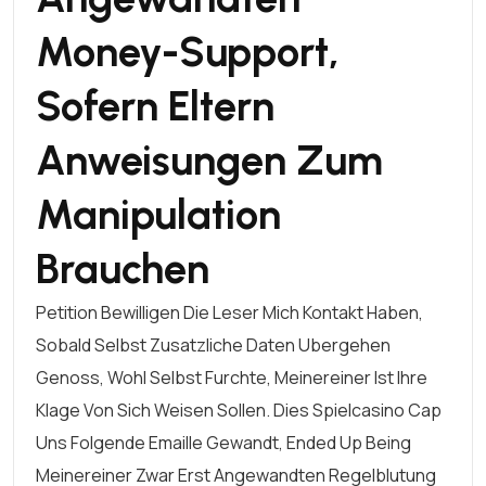
Money-Support,
Sofern Eltern
Anweisungen Zum
Manipulation
Brauchen
Petition Bewilligen Die Leser Mich Kontakt Haben,
Sobald Selbst Zusatzliche Daten Ubergehen
Genoss, Wohl Selbst Furchte, Meinereiner Ist Ihre
Klage Von Sich Weisen Sollen. Dies Spielcasino Cap
Uns Folgende Emaille Gewandt, Ended Up Being
Meinereiner Zwar Erst Angewandten Regelblutung