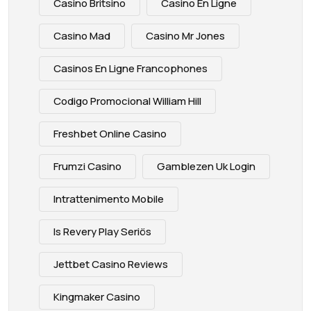
Casino Britsino
Casino En Ligne
Casino Mad
Casino Mr Jones
Casinos En Ligne Francophones
Codigo Promocional William Hill
Freshbet Online Casino
Frumzi Casino
Gamblezen Uk Login
Intrattenimento Mobile
Is Revery Play Seriös
Jettbet Casino Reviews
Kingmaker Casino