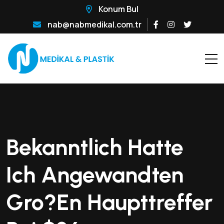
Konum Bul
nab@nabmedikal.com.tr
Bekanntlich Hatte
Ich Angewandten
Gro?en Haupttreffer