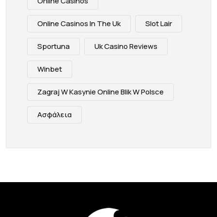
Online Casinos
Online Casinos In The Uk
Slot Lair
Sportuna
Uk Casino Reviews
Winbet
Zagraj W Kasynie Online Blik W Polsce
Ασφάλεια