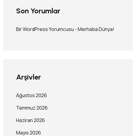
Son Yorumlar
Bir WordPress Yorumcusu
-
Merhaba Dünya!
Arşivler
Ağustos 2026
Temmuz 2026
Haziran 2026
Mayıs 2026