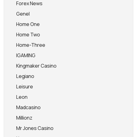
Forex News
Genel
Home One
Home Two
Home-Three
IGAMING
Kingmaker Casino
Legiano
Leisure
Leon
Madcasino
Millionz
Mr Jones Casino