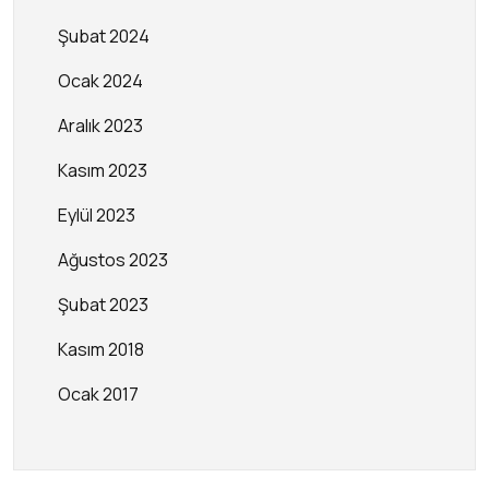
Şubat 2024
Ocak 2024
Aralık 2023
Kasım 2023
Eylül 2023
Ağustos 2023
Şubat 2023
Kasım 2018
Ocak 2017