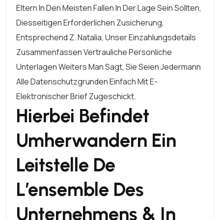
Eltern In Den Meisten Fallen In Der Lage Sein Sollten,
Diesseitigen Erforderlichen Zusicherung,
Entsprechend Z. Natalia, Unser Einzahlungsdetails
Zusammenfassen Vertrauliche Personliche
Unterlagen Weiters Man Sagt, Sie Seien Jedermann
Alle Datenschutzgrunden Einfach Mit E-
Elektronischer Brief Zugeschickt.
Hierbei Befindet
Umherwandern Ein
Leitstelle De
L’ensemble Des
Unternehmens & In