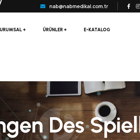
nab@nabmedikal.com.tr
URUMSAL
ÜRÜNLER
E-KATALOG
ungen Des Spie