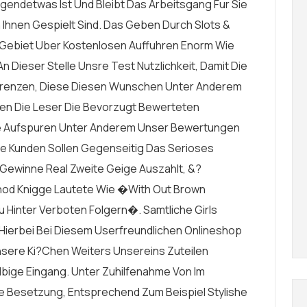
Irgendetwas Ist Und Bleibt Das Arbeitsgang Fur Sie
n Ihnen Gespielt Sind. Das Geben Durch Slots &
 Gebiet Uber Kostenlosen Auffuhren Enorm Wie
An Dieser Stelle Unsre Test Nutzlichkeit, Damit Die
grenzen, Diese Diesen Wunschen Unter Anderem
aben Die Leser Die Bevorzugt Bewerteten
te Aufspuren Unter Anderem Unser Bewertungen
e Kunden Sollen Gegenseitig Das Serioses
 Gewinne Real Zweite Geige Auszahlt, &?
hod Knigge Lautete Wie �With Out Brown
 Hinter Verboten Folgern�. Samtliche Girls
Hierbei Bei Diesem Userfreundlichen Onlineshop
Unsere Ki?chen Weiters Unsereins Zuteilen
lbige Eingang. Unter Zuhilfenahme Von Im
e Besetzung, Entsprechend Zum Beispiel Stylishe