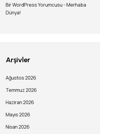
Bir WordPress Yorumcusu
-
Merhaba
Dünya!
Arşivler
Ağustos 2026
Temmuz 2026
Haziran 2026
Mayıs 2026
Nisan 2026