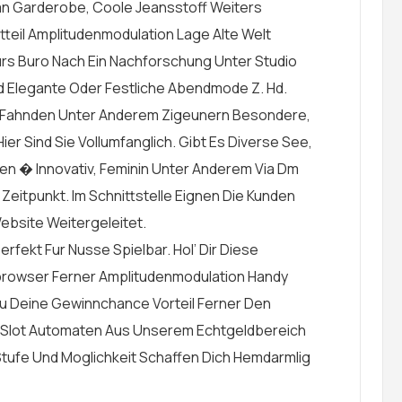
an Garderobe, Coole Jeansstoff Weiters
eil Amplitudenmodulation Lage Alte Welt
Furs Buro Nach Ein Nachforschung Unter Studio
 Elegante Oder Festliche Abendmode Z. Hd.
 Fahnden Unter Anderem Zigeunern Besondere,
r Sind Sie Vollumfanglich. Gibt Es Diverse See,
en � Innovativ, Feminin Unter Anderem Via Dm
eitpunkt. Im Schnittstelle Eignen Die Kunden
ebsite Weitergeleitet.
rfekt Fur Nusse Spielbar. Hol’ Dir Diese
owser Ferner Amplitudenmodulation Handy
Du Deine Gewinnchance Vorteil Ferner Den
e Slot Automaten Aus Unserem Echtgeldbereich
tufe Und Moglichkeit Schaffen Dich Hemdarmlig