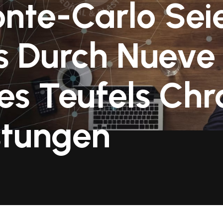
nte-Carlo Sei
s Durch Nueve 
es Teufels Ch
stungen