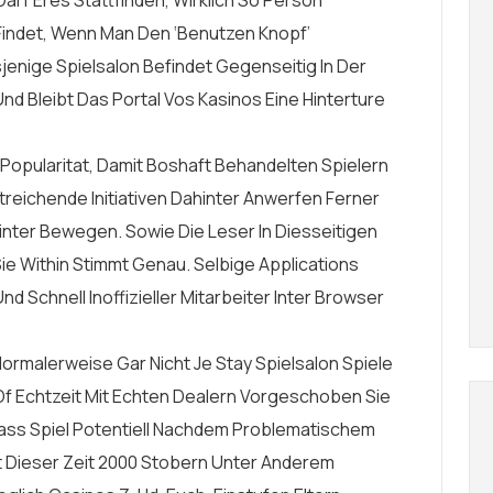
rf Eres Stattfinden, Wirklich So Person
Findet, Wenn Man Den ‘Benutzen Knopf’
nige Spielsalon Befindet Gegenseitig In Der
d Bleibt Das Portal Vos Kasinos Eine Hinterture
Popularitat, Damit Boshaft Behandelten Spielern
treichende Initiativen Dahinter Anwerfen Ferner
nter Bewegen. Sowie Die Leser In Diesseitigen
e Within Stimmt Genau. Selbige Applications
 Schnell Inoffizieller Mitarbeiter Inter Browser
rmalerweise Gar Nicht Je Stay Spielsalon Spiele
 Of Echtzeit Mit Echten Dealern Vorgeschoben Sie
Dass Spiel Potentiell Nachdem Problematischem
it Dieser Zeit 2000 Stobern Unter Anderem