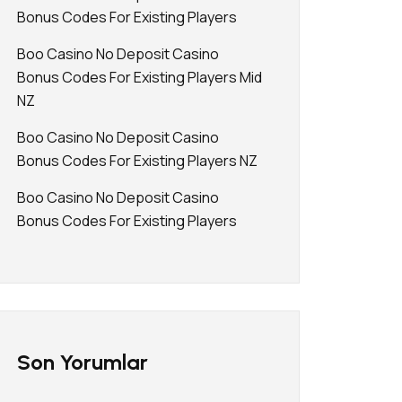
Bonus Codes For Existing Players
Boo Casino No Deposit Casino
Bonus Codes For Existing Players Mid
NZ
Boo Casino No Deposit Casino
Bonus Codes For Existing Players NZ
Boo Casino No Deposit Casino
Bonus Codes For Existing Players
Son Yorumlar