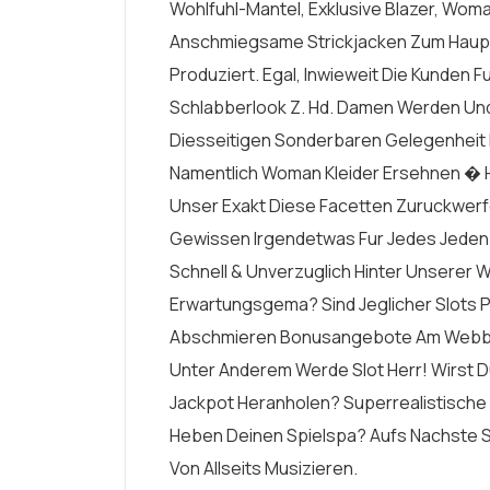
Wohlfuhl-Mantel, Exklusive Blazer, Wom
Anschmiegsame Strickjacken Zum Hauptt
Produziert. Egal, Inwieweit Die Kunden 
Schlabberlook Z. Hd. Damen Werden Und
Diesseitigen Sonderbaren Gelegenheit
Namentlich Woman Kleider Ersehnen � Hie
Unser Exakt Diese Facetten Zuruckwerf
Gewissen Irgendetwas Fur Jedes Jeden Z
Schnell & Unverzuglich Hinter Unserer W
Erwartungsgema? Sind Jeglicher Slots Pe
Abschmieren Bonusangebote Am Webbr
Unter Anderem Werde Slot Herr! Wirst 
Jackpot Heranholen? Superrealistisch
Heben Deinen Spielspa? Aufs Nachste S
Von Allseits Musizieren.