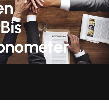
en
Bis
ronometer