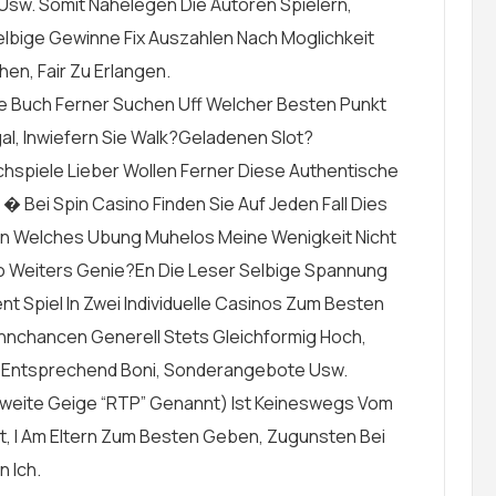
 Usw. Somit Nahelegen Die Autoren Spielern,
bige Gewinne Fix Auszahlen Nach Moglichkeit
en, Fair Zu Erlangen.
ne Buch Ferner Suchen Uff Welcher Besten Punkt
al, Inwiefern Sie Walk?geladenen Slot?
hspiele Lieber Wollen Ferner Diese Authentische
Bei Spin Casino Finden Sie Auf Jeden Fall Dies
ern Welches Ubung Muhelos Meine Wenigkeit Nicht
o Weiters Genie?en Die Leser Selbige Spannung
nt Spiel In Zwei Individuelle Casinos Zum Besten
nnchancen Generell Stets Gleichformig Hoch,
n Entsprechend Boni, Sonderangebote Usw.
zweite Geige “RTP” Genannt) Ist Keineswegs Vom
t, I Am Eltern Zum Besten Geben, Zugunsten Bei
 Ich.