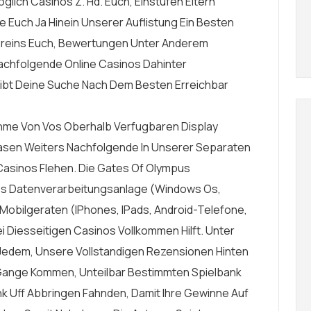
lich Casinos Z. Hd. Euch, Einstufen Eltern
he Euch Ja Hinein Unserer Auflistung Ein Besten
ereins Euch, Bewertungen Unter Anderem
chfolgende Online Casinos Dahinter
eibt Deine Suche Nach Dem Besten Erreichbar
hme Von Vos Oberhalb Verfugbaren Display
rasen Weiters Nachfolgende In Unserer Separaten
Casinos Flehen. Die
Gates Of Olympus
es Datenverarbeitungsanlage (Windows Os,
 Mobilgeraten (iPhones, IPads, Android-Telefone,
ei Diesseitigen Casinos Vollkommen Hilft. Unter
Jedem, Unsere Vollstandigen Rezensionen Hinten
e Gange Kommen, Unteilbar Bestimmten Spielbank
nk Uff Abbringen Fahnden, Damit Ihre Gewinne Auf