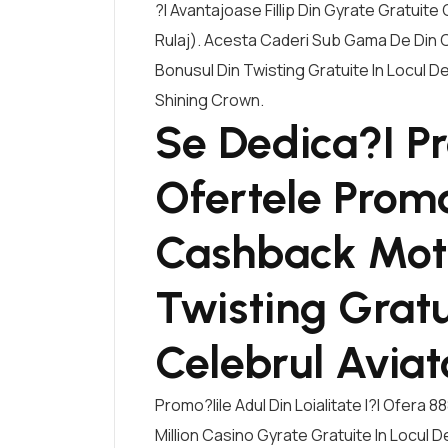
?i Avantajoase Fillip Din Gyrate Gratuite
Rulaj). Acesta Caderi Sub Gama De Din C
Bonusul Din Twisting Gratuite In Locul 
Shining Crown.
Se Dedica?i Pr
Ofertele Prom
Cashback Moti
Twisting Gratu
Celebrul Aviat
Promo?iile Adul Din Loialitate I?i Ofera
88
Million Casino Gyrate Gratuite In Locul 