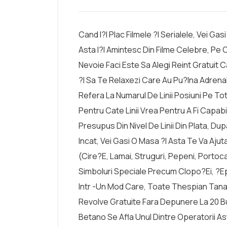
Cand I?i Plac Filmele ?i Serialele, Vei Gas
Asta I?i Amintesc Din Filme Celebre, Pe C
Nevoie Faci Este Sa Alegi Reint Gratuit Ca
?i Sa Te Relaxezi Care Au Pu?ina Adrenalin
Refera La Numarul De Linii Posiuni Pe Tot
Pentru Cate Linii Vrea Pentru A Fi Capab
Presupus Din Nivel De Linii Din Plata, Dup
Incat, Vei Gasi O Masa ?i Asta Te Va Aju
(cire?e, Lamai, Struguri, Pepeni, Portocal
Simboluri Speciale Precum Clopo?ei, ?ep
Intr -un Mod Care, Toate Thespian Tanar
Revolve Gratuite Fara Depunere La 20 
Betano Se Afla Unul Dintre Operatorii A