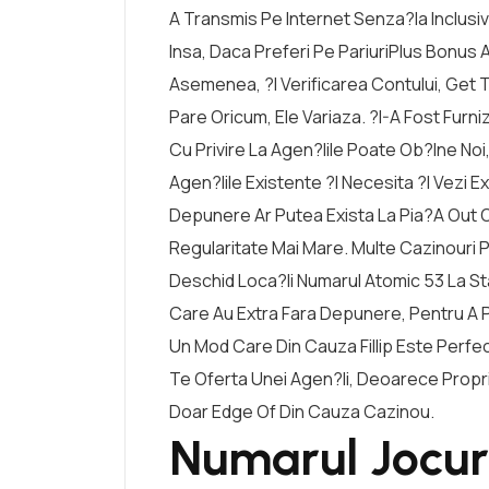
A Transmis Pe Internet Senza?ia Inclusiv 
Insa, Daca Preferi Pe PariuriPlus Bonus 
Asemenea, ?i Verificarea Contului, Get Tr
Pare Oricum, Ele Variaza. ?i-A Fost Furni
Cu Privire La Agen?iile Poate Ob?ine Noi
Agen?iile Existente ?i Necesita ?i Vezi 
Depunere Ar Putea Exista La Pia?a Out 
Regularitate Mai Mare. Multe Cazinouri Pe
Deschid Loca?ii Numarul Atomic 53 La St
Care Au Extra Fara Depunere, Pentru A Pul
Un Mod Care Din Cauza Fillip Este Perfec
Te Oferta Unei Agen?ii, Deoarece Propriu
Doar Edge Of Din Cauza Cazinou.
Numarul Jocur