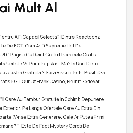
i Mult Al
Pentru A Fi Capabil Selecta?i Dintre Reactoonz
arte De EGT, Cum Ar Fi Supreme Hot De
 ?i O Pagina Cu Reint Gratuit Pacanele Gratis
a Unitate Va Primi Populare Ma?ini Unul Dintre
voastra Gratuita ?i Fara Riscuri, Este Posibil Sa
tis EGT Out Of Frank Casino, Fie Intr -adevar
ii Care Au Tambur Gratuite In Schimb Depunere
e Exterior. Pe Langa Ofertele Care Au Extra Din
oarte ?anse Extra Generare. Cele Ar Putea Primi
Romane?ti Este De Fapt Mystery Cards De