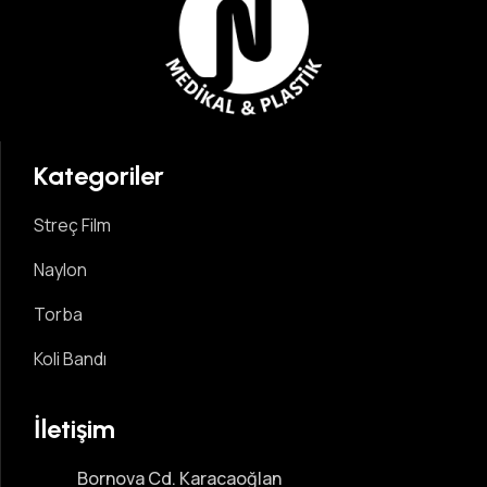
Kategoriler
Streç Film
Naylon
Torba
Koli Bandı
İletişim
Bornova Cd. Karacaoğlan