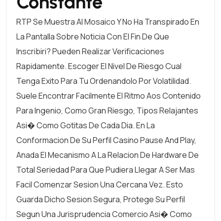
Constante
RTP Se Muestra Al Mosaico Y No Ha Transpirado En
La Pantalla Sobre Noticia Con El Fin De Que
Inscribiri? Pueden Realizar Verificaciones
Rapidamente. Escoger El Nivel De Riesgo Cual
Tenga Exito Para Tu Ordenandolo Por Volatilidad.
Suele Encontrar Facilmente El Ritmo Aos Contenido
Para Ingenio, Como Gran Riesgo, Tipos Relajantes
Asi� Como Gotitas De Cada Dia. En La
Conformacion De Su Perfil Casino Pause And Play,
Anada El Mecanismo A La Relacion De Hardware De
Total Seriedad Para Que Pudiera Llegar A Ser Mas
Facil Comenzar Sesion Una Cercana Vez. Esto
Guarda Dicho Sesion Segura, Protege Su Perfil
Segun Una Jurisprudencia Comercio Asi� Como