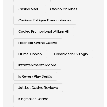
Casino Mad
Casino Mr Jones
Casinos En Ligne Francophones
Codigo Promocional William Hill
Freshbet Online Casino
Frumzi Casino
Gamblezen Uk Login
Intrattenimento Mobile
Is Revery Play Seriös
Jettbet Casino Reviews
Kingmaker Casino