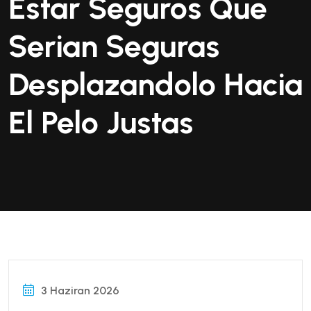
Estar Seguros Que
Serian Seguras
Desplazandolo Hacia
El Pelo Justas
3 Haziran 2026