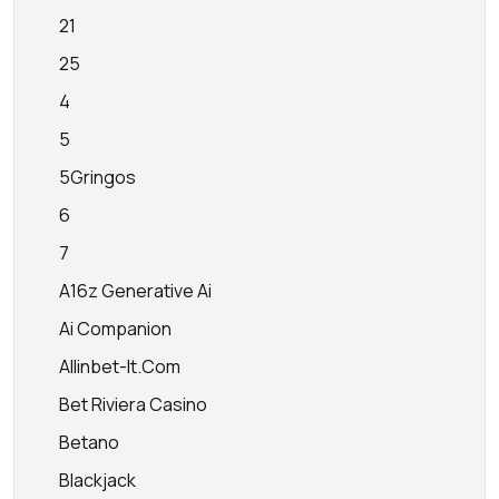
21
25
4
5
5Gringos
6
7
A16z Generative Ai
Ai Companion
Allinbet-It.com
Bet Riviera Casino
Betano
Blackjack