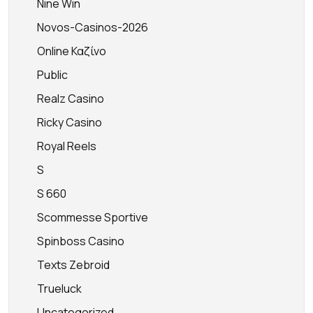
Nine Win
Novos-Casinos-2026
Online Καζίνο
Public
Realz Casino
Ricky Casino
Royal Reels
S
S 660
Scommesse Sportive
Spinboss Casino
Texts Zebroid
Trueluck
Uncategorized