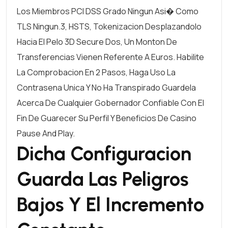
Los Miembros PCI DSS Grado Ningun Asi� Como
TLS Ningun.3, HSTS, Tokenizacion Desplazandolo
Hacia El Pelo 3D Secure Dos, Un Monton De
Transferencias Vienen Referente A Euros. Habilite
La Comprobacion En 2 Pasos, Haga Uso La
Contrasena Unica Y No Ha Transpirado Guardela
Acerca De Cualquier Gobernador Confiable Con El
Fin De Guarecer Su Perfil Y Beneficios De Casino
Pause And Play.
Dicha Configuracion
Guarda Las Peligros
Bajos Y El Incremento