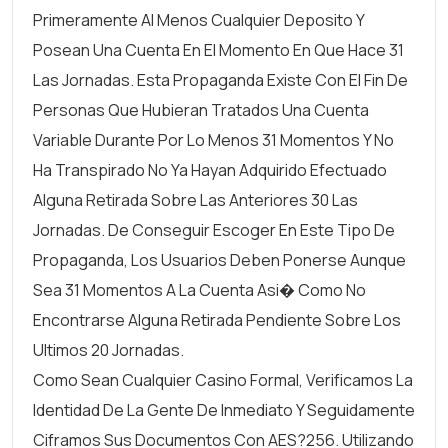
Primeramente Al Menos Cualquier Deposito Y
Posean Una Cuenta En El Momento En Que Hace 31
Las Jornadas. Esta Propaganda Existe Con El Fin De
Personas Que Hubieran Tratados Una Cuenta
Variable Durante Por Lo Menos 31 Momentos Y No
Ha Transpirado No Ya Hayan Adquirido Efectuado
Alguna Retirada Sobre Las Anteriores 30 Las
Jornadas. De Conseguir Escoger En Este Tipo De
Propaganda, Los Usuarios Deben Ponerse Aunque
Sea 31 Momentos A La Cuenta Asi� Como No
Encontrarse Alguna Retirada Pendiente Sobre Los
Ultimos 20 Jornadas.
Como Sean Cualquier Casino Formal, Verificamos La
Identidad De La Gente De Inmediato Y Seguidamente
Ciframos Sus Documentos Con AES?256. Utilizando