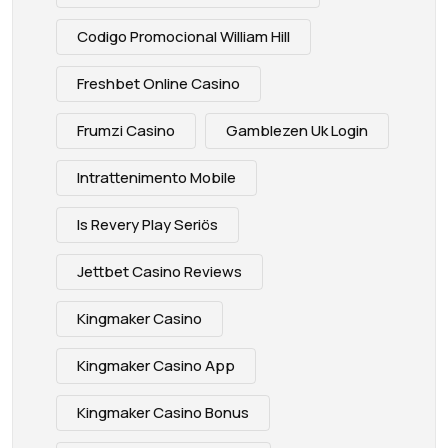
Codigo Promocional William Hill
Freshbet Online Casino
Frumzi Casino
Gamblezen Uk Login
Intrattenimento Mobile
Is Revery Play Seriös
Jettbet Casino Reviews
Kingmaker Casino
Kingmaker Casino App
Kingmaker Casino Bonus