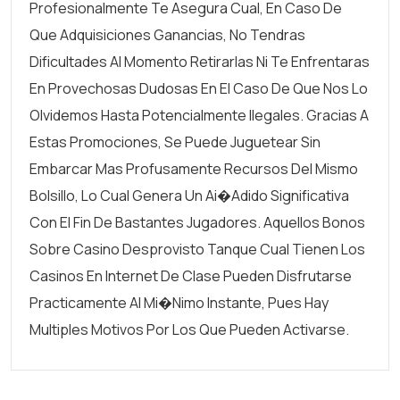
Profesionalmente Te Asegura Cual, En Caso De
Que Adquisiciones Ganancias, No Tendras
Dificultades Al Momento Retirarlas Ni Te Enfrentaras
En Provechosas Dudosas En El Caso De Que Nos Lo
Olvidemos Hasta Potencialmente Ilegales. Gracias A
Estas Promociones, Se Puede Juguetear Sin
Embarcar Mas Profusamente Recursos Del Mismo
Bolsillo, Lo Cual Genera Un Ai�adido Significativa
Con El Fin De Bastantes Jugadores. Aquellos Bonos
Sobre Casino Desprovisto Tanque Cual Tienen Los
Casinos En Internet De Clase Pueden Disfrutarse
Practicamente Al Mi�nimo Instante, Pues Hay
Multiples Motivos Por Los Que Pueden Activarse.