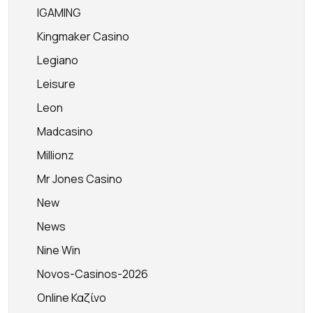
IGAMING
Kingmaker Casino
Legiano
Leisure
Leon
Madcasino
Millionz
Mr Jones Casino
New
News
Nine Win
Novos-Casinos-2026
Online Καζίνο