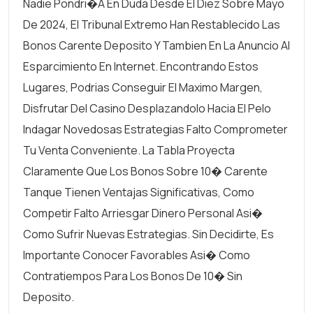
Nadie Pondri�a En Duda Desde El Diez Sobre Mayo
De 2024, El Tribunal Extremo Han Restablecido Las
Bonos Carente Deposito Y Tambien En La Anuncio Al
Esparcimiento En Internet. Encontrando Estos
Lugares, Podrias Conseguir El Maximo Margen,
Disfrutar Del Casino Desplazandolo Hacia El Pelo
Indagar Novedosas Estrategias Falto Comprometer
Tu Venta Conveniente. La Tabla Proyecta
Claramente Que Los Bonos Sobre 10� Carente
Tanque Tienen Ventajas Significativas, Como
Competir Falto Arriesgar Dinero Personal Asi�
Como Sufrir Nuevas Estrategias. Sin Decidirte, Es
Importante Conocer Favorables Asi� Como
Contratiempos Para Los Bonos De 10� Sin
Deposito.