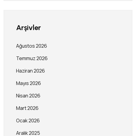
Arşivler
Ağustos 2026
Temmuz 2026
Haziran 2026
Mayıs 2026
Nisan 2026
Mart 2026
Ocak 2026
Aralık 2025