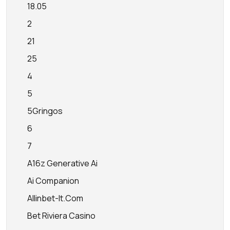
18.05
2
21
25
4
5
5Gringos
6
7
A16z Generative Ai
Ai Companion
Allinbet-It.com
Bet Riviera Casino