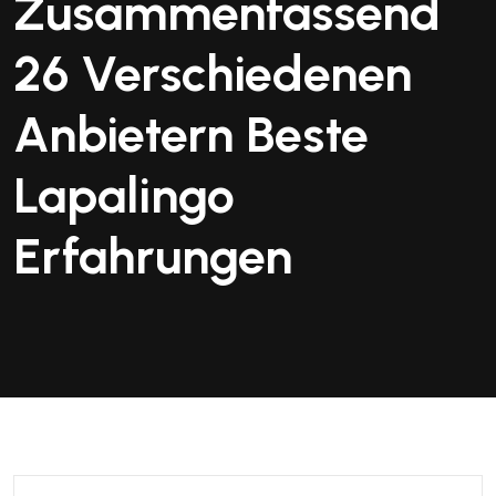
Zusammenfassend
26 Verschiedenen
Anbietern Beste
Lapalingo
Erfahrungen