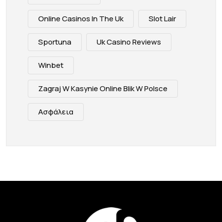
Online Casinos In The Uk
Slot Lair
Sportuna
Uk Casino Reviews
Winbet
Zagraj W Kasynie Online Blik W Polsce
Ασφάλεια