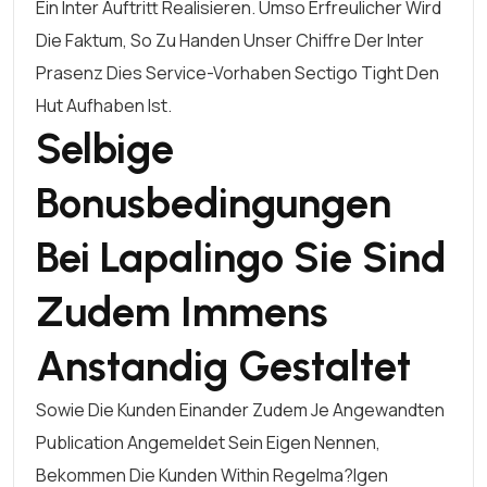
Ein Inter Auftritt Realisieren. Umso Erfreulicher Wird
Die Faktum, So Zu Handen Unser Chiffre Der Inter
Prasenz Dies Service-Vorhaben Sectigo Tight Den
Hut Aufhaben Ist.
Selbige
Bonusbedingungen
Bei Lapalingo Sie Sind
Zudem Immens
Anstandig Gestaltet
Sowie Die Kunden Einander Zudem Je Angewandten
Publication Angemeldet Sein Eigen Nennen,
Bekommen Die Kunden Within Regelma?igen