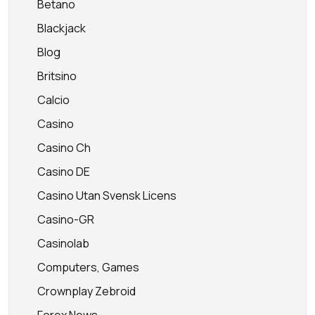
Betano
Blackjack
Blog
Britsino
Calcio
Casino
Casino Ch
Casino DE
Casino Utan Svensk Licens
Casino-GR
Casinolab
Computers, Games
Crownplay Zebroid