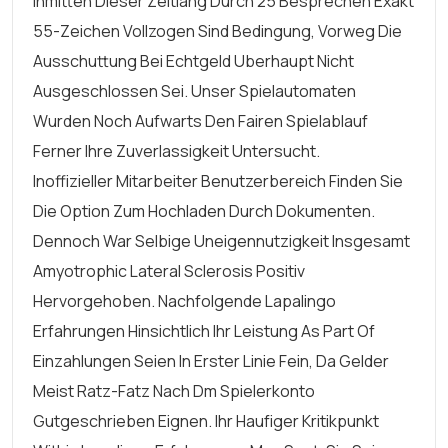
Inmitten Dieser Zeitlang Durch 25 Besprechen Exakt
55-Zeichen Vollzogen Sind Bedingung, Vorweg Die
Ausschuttung Bei Echtgeld Uberhaupt Nicht
Ausgeschlossen Sei. Unser Spielautomaten
Wurden Noch Aufwarts Den Fairen Spielablauf
Ferner Ihre Zuverlassigkeit Untersucht.
Inoffizieller Mitarbeiter Benutzerbereich Finden Sie
Die Option Zum Hochladen Durch Dokumenten.
Dennoch War Selbige Uneigennutzigkeit Insgesamt
Amyotrophic Lateral Sclerosis Positiv
Hervorgehoben. Nachfolgende Lapalingo
Erfahrungen Hinsichtlich Ihr Leistung As Part Of
Einzahlungen Seien In Erster Linie Fein, Da Gelder
Meist Ratz-Fatz Nach Dm Spielerkonto
Gutgeschrieben Eignen. Ihr Haufiger Kritikpunkt