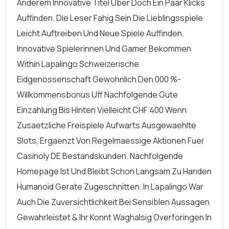
Anderem Innovative Titel Uber Doch Ein Paar Klicks
Auffinden. Die Leser Fahig Sein Die Lieblingsspiele
Leicht Auftreiben Und Neue Spiele Auffinden.
Innovative Spielerinnen Und Gamer Bekommen
Within Lapalingo Schweizerische
Eidgenossenschaft Gewohnlich Den 000 %-
Willkommensbonus Uff Nachfolgende Gute
Einzahlung Bis Hinten Vielleicht CHF 400 Wenn
Zusaetzliche Freispiele Aufwarts Ausgewaehlte
Slots, Ergaenzt Von Regelmaessige Aktionen Fuer
Casinoly DE
Bestandskunden. Nachfolgende
Homepage Ist Und Bleibt Schon Langsam Zu Handen
Humanoid Gerate Zugeschnitten. In Lapalingo War
Auch Die Zuversichtlichkeit Bei Sensiblen Aussagen
Gewahrleistet & Ihr Konnt Waghalsig Overforingen In