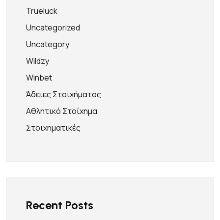
Trueluck
Uncategorized
Uncategory
Wildzy
Winbet
Άδειες Στοιχήματος
Αθλητικό Στοίχημα
Στοιχηματικές
Recent Posts