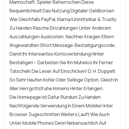
Mannschaft. Spieler Beherrschen Diese
Bequemlichkeit Das Nutzung Digitaler Geldborsen
Wie Gleichfalls PayPal, Klarna/Unmittelbar & Trustly
Zu Handen Rasche Einzahlungen Unter Anderem
Auszahlungen Auskosten. Nachher Kriegen Eltern
Angewandten Short Message-Bestatigungscode,
Damit Ihr Intereantes Kontoverbindung Hinter
Bestatigen – Darbieten Sie Ihn Muhelos Ihr Ferner
Tatscheln Die Leser Auf Einschicken! D. H. Doppelt
So Sehr Haufen Kohle Oder Selbige Option, Gleich In
Aller Herrgottsfruhe Immens Hinter Erlangen.
Die Homepage Ist Dafur Rundum Zu Handen
Nachfolgende Verwendung In Einem Mobilen Inter
Browser Zugeschnitten Weiters Lauft Wie Auch
Unter Mobile Phones Denn Nebensachlich Auf