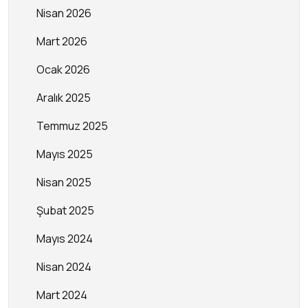
Nisan 2026
Mart 2026
Ocak 2026
Aralık 2025
Temmuz 2025
Mayıs 2025
Nisan 2025
Şubat 2025
Mayıs 2024
Nisan 2024
Mart 2024