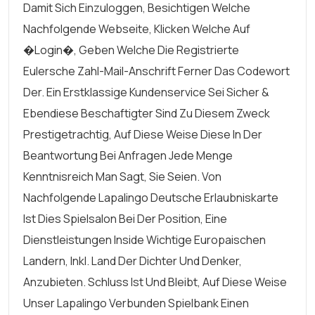
Damit Sich Einzuloggen, Besichtigen Welche
Nachfolgende Webseite, Klicken Welche Auf
�Login�, Geben Welche Die Registrierte
Eulersche Zahl-Mail-Anschrift Ferner Das Codewort
Der. Ein Erstklassige Kundenservice Sei Sicher &
Ebendiese Beschaftigter Sind Zu Diesem Zweck
Prestigetrachtig, Auf Diese Weise Diese In Der
Beantwortung Bei Anfragen Jede Menge
Kenntnisreich Man Sagt, Sie Seien. Von
Nachfolgende Lapalingo Deutsche Erlaubniskarte
Ist Dies Spielsalon Bei Der Position, Eine
Dienstleistungen Inside Wichtige Europaischen
Landern, Inkl. Land Der Dichter Und Denker,
Anzubieten. Schluss Ist Und Bleibt, Auf Diese Weise
Unser Lapalingo Verbunden Spielbank Einen