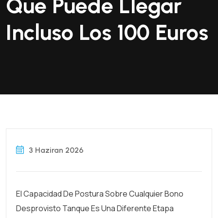
Que Puede Llegar
Incluso Los 100 Euros
3 Haziran 2026
El Capacidad De Postura Sobre Cualquier Bono
Desprovisto Tanque Es Una Diferente Etapa