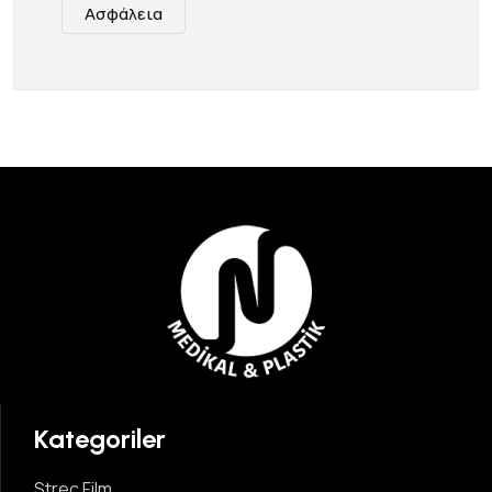
Ασφάλεια
Kategoriler
Streç Film