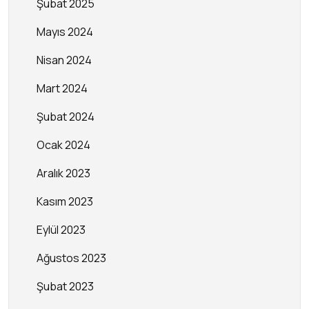
Şubat 2025
Mayıs 2024
Nisan 2024
Mart 2024
Şubat 2024
Ocak 2024
Aralık 2023
Kasım 2023
Eylül 2023
Ağustos 2023
Şubat 2023