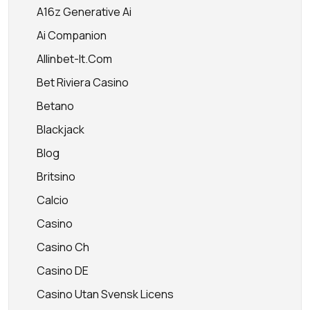
A16z Generative Ai
Ai Companion
Allinbet-It.com
Bet Riviera Casino
Betano
Blackjack
Blog
Britsino
Calcio
Casino
Casino Ch
Casino DE
Casino Utan Svensk Licens