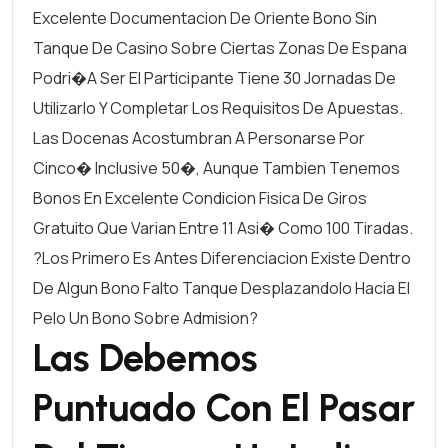
Excelente Documentacion De Oriente Bono Sin
Tanque De Casino Sobre Ciertas Zonas De Espana
Podri�a Ser El Participante Tiene 30 Jornadas De
Utilizarlo Y Completar Los Requisitos De Apuestas.
Las Docenas Acostumbran A Personarse Por
Cinco� Inclusive 50�, Aunque Tambien Tenemos
Bonos En Excelente Condicion Fisica De Giros
Gratuito Que Varian Entre 11 Asi� Como 100 Tiradas.
?Los Primero Es Antes Diferenciacion Existe Dentro
De Algun Bono Falto Tanque Desplazandolo Hacia El
Pelo Un Bono Sobre Admision?
Las Debemos
Puntuado Con El Pasar