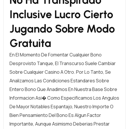
No Ha Transpirado
Inclusive Lucro Cierto
Jugando Sobre Modo
Gratuita
En El Momento De Fomentar Cualquier Bono
Desprovisto Tanque, El Transcurso Suele Cambiar
Sobre Cualquier Casino A Otro. Por Lo Tanto, Se
Analizamos Las Condiciones Estandares Sobre
Entero Bono Que Anadimos En Nuestra Base Sobre
Informacion Asi� Como Especificamos Los Angulos
De Mayor Notables Espantajo, Nuestro Importe O
Bien Pensamiento Del Bono Es Algun Factor
Importante, Aunque Asimismo Deberias Prestar