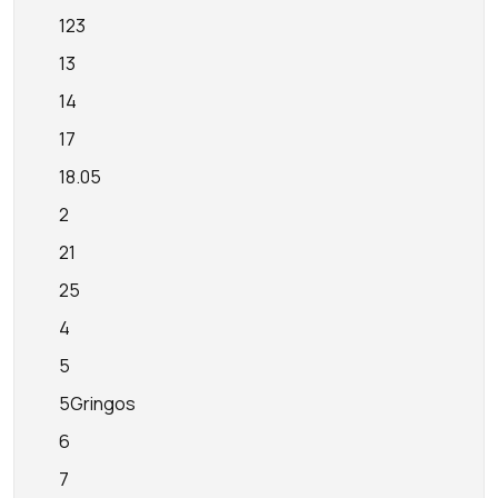
123
13
14
17
18.05
2
21
25
4
5
5Gringos
6
7