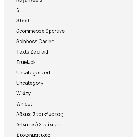
S
S 660
Scommesse Sportive
Spinboss Casino
Texts Zebroid
Trueluck
Uncategorized
Uncategory
Wildzy
Winbet
Άδειες Στοιχήματος
Αθλητικό Στοίχημα
Στοιχηματικές