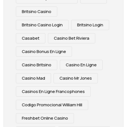
Britsino Casino
Britsino Casino Login
Britsino Login
Casabet
Casino Bet Riviera
Casino Bonus En Ligne
Casino Britsino
Casino En Ligne
Casino Mad
Casino Mr Jones
Casinos En Ligne Francophones
Codigo Promocional William Hill
Freshbet Online Casino