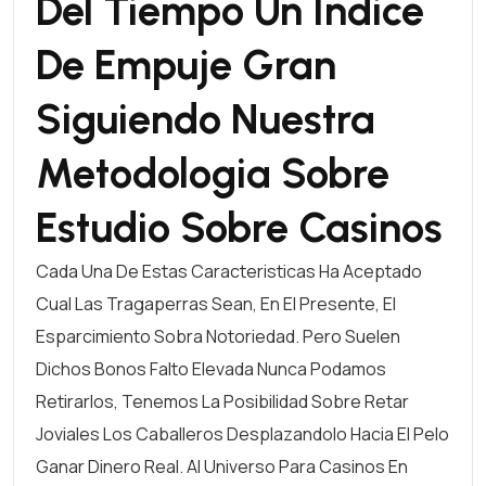
Del Tiempo Un Indice
De Empuje Gran
Siguiendo Nuestra
Metodologia Sobre
Estudio Sobre Casinos
Cada Una De Estas Caracteristicas Ha Aceptado
Cual Las Tragaperras Sean, En El Presente, El
Esparcimiento Sobra Notoriedad. Pero Suelen
Dichos Bonos Falto Elevada Nunca Podamos
Retirarlos, Tenemos La Posibilidad Sobre Retar
Joviales Los Caballeros Desplazandolo Hacia El Pelo
Ganar Dinero Real. Al Universo Para Casinos En