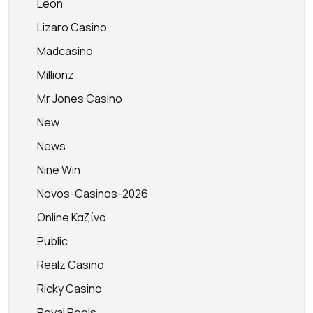
Leon
Lizaro Casino
Madcasino
Millionz
Mr Jones Casino
New
News
Nine Win
Novos-Casinos-2026
Online Καζίνο
Public
Realz Casino
Ricky Casino
Royal Reels