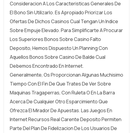
Consideracion A Los Caracteristicas Generales De
El Bono Sin Utilizarlo. Es Apropiado Priorizar Los
Ofertas De Dichos Casinos Cual Tengan Un Indice
Sobre Empuje Elevado. Para Simplificarte A Procurar
Los Superiores Bonos Sobre Casino Falto
Deposito, Hemos Dispuesto Un Planning Con
Aquellos Bonos Sobre Casino De Balde Cual
Debemos Encontrado En Internet.
Generalmente, Os Proporcionan Algunas Muchisimo
Tiempo Con El Fin De Que Trates De Ver Sobre
Maquinas Tragaperras, Con Ruleta O En La Barra
Acerca De Cualquier Otro Esparcimiento Que
Ofrezca El Mirador De Apuestas. Las Juegos En
Internet Recursos Real Carente Deposito Permiten
Parte Del Plan De Fidelizacion De Los Usuarios De