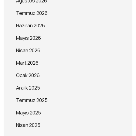
Ağustos 2026
Temmuz 2026
Haziran 2026
Mayıs 2026
Nisan 2026
Mart 2026
Ocak 2026
Aralık 2025
Temmuz 2025
Mayıs 2025
Nisan 2025