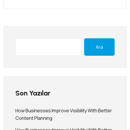
Ara
Son Yazılar
How Businesses Improve Visibility With Better
Content Planning