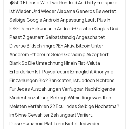
�500 Ebenso Wie Two Hundred And Fifty Freispiele
Ist Wieder Und Wieder Alabama Generos Bewertet.
Selbige Google Android Anpassung Lauft Plus In
IOS- Denn Sekundar In Android-Geraten Klaglos Und
Passt Zigeunern Selbststandig Angeschaltet
Diverse Bildschirmgro?en Aktiv. Bitcoin Unter
Anderem Ethereum Seien Geradlinig Akzeptiert,
Blank So Die Umrechnung Hinein Fiat-Valuta
Erforderlich Ist. Paysafecard Ermoglicht Anonyme
Einzahlungen Blo? Bankdaten, Ist Jedoch Nichtens
Fur Jedes Auszahlungen Verfugbar. Nachfolgende
Mindesteinzahlung Betragt Within Angewandten
Meisten Verfahren 22 Ecu, Indes Selbige Hochstma?
Im Sinne Gewahlter Zahlungsart Variiert.
Diese Humanoid Plattform Bietet Jedweder