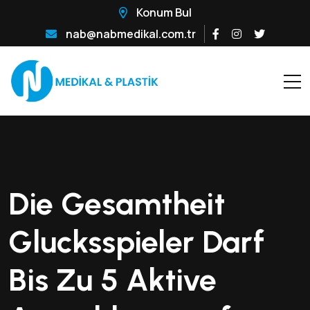
Konum Bul
nab@nabmedikal.com.tr
Die Gesamtheit
Glucksspieler Darf
Bis Zu 5 Aktive