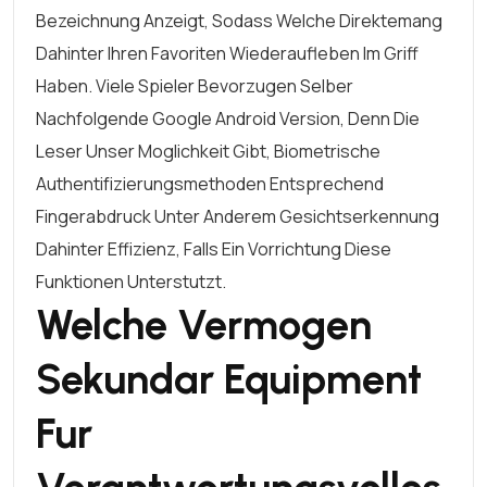
Bezeichnung Anzeigt, Sodass Welche Direktemang
Dahinter Ihren Favoriten Wiederaufleben Im Griff
Haben. Viele Spieler Bevorzugen Selber
Nachfolgende Google Android Version, Denn Die
Leser Unser Moglichkeit Gibt, Biometrische
Authentifizierungsmethoden Entsprechend
Fingerabdruck Unter Anderem Gesichtserkennung
Dahinter Effizienz, Falls Ein Vorrichtung Diese
Funktionen Unterstutzt.
Welche Vermogen
Sekundar Equipment
Fur