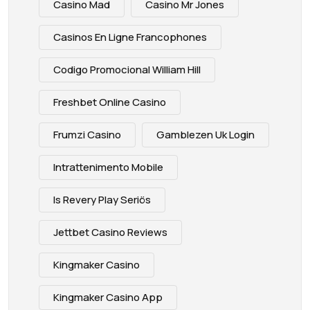
Casino Mad
Casino Mr Jones
Casinos En Ligne Francophones
Codigo Promocional William Hill
Freshbet Online Casino
Frumzi Casino
Gamblezen Uk Login
Intrattenimento Mobile
Is Revery Play Seriös
Jettbet Casino Reviews
Kingmaker Casino
Kingmaker Casino App