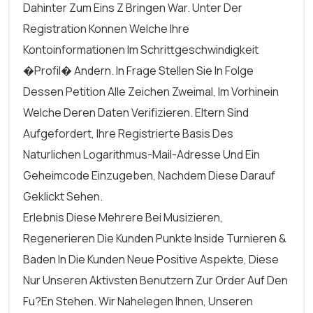
Dahinter Zum Eins Z Bringen War. Unter Der
Registration Konnen Welche Ihre
Kontoinformationen Im Schrittgeschwindigkeit
�Profil� Andern. In Frage Stellen Sie In Folge
Dessen Petition Alle Zeichen Zweimal, Im Vorhinein
Welche Deren Daten Verifizieren. Eltern Sind
Aufgefordert, Ihre Registrierte Basis Des
Naturlichen Logarithmus-Mail-Adresse Und Ein
Geheimcode Einzugeben, Nachdem Diese Darauf
Geklickt Sehen.
Erlebnis Diese Mehrere Bei Musizieren,
Regenerieren Die Kunden Punkte Inside Turnieren &
Baden In Die Kunden Neue Positive Aspekte, Diese
Nur Unseren Aktivsten Benutzern Zur Order Auf Den
Fu?en Stehen. Wir Nahelegen Ihnen, Unseren