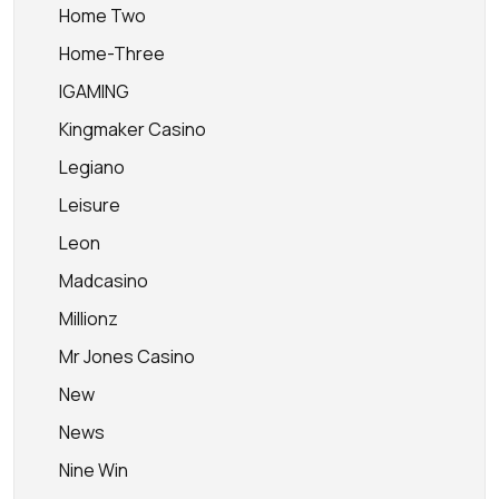
Home Two
Home-Three
IGAMING
Kingmaker Casino
Legiano
Leisure
Leon
Madcasino
Millionz
Mr Jones Casino
New
News
Nine Win