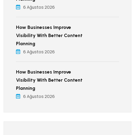
6 Ağustos 2026
How Businesses Improve
Visibility With Better Content
Planning
6 Ağustos 2026
How Businesses Improve
Visibility With Better Content
Planning
6 Ağustos 2026