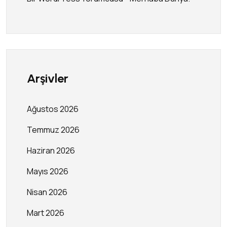
Arşivler
Ağustos 2026
Temmuz 2026
Haziran 2026
Mayıs 2026
Nisan 2026
Mart 2026