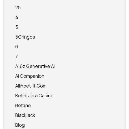
25
4
5
5Gringos
6
7
A16z Generative Ai
Ai Companion
Allinbet-It.com
Bet Riviera Casino
Betano
Blackjack
Blog