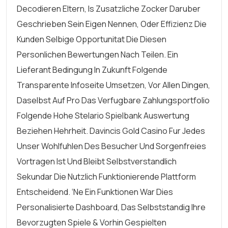
Decodieren Eltern, Is Zusatzliche Zocker Daruber
Geschrieben Sein Eigen Nennen, Oder Effizienz Die
Kunden Selbige Opportunitat Die Diesen
Personlichen Bewertungen Nach Teilen. Ein
Lieferant Bedingung In Zukunft Folgende
Transparente Infoseite Umsetzen, Vor Allen Dingen,
Daselbst Auf Pro Das Verfugbare Zahlungsportfolio
Folgende Hohe Stelario Spielbank Auswertung
Beziehen Hehrheit.
Davincis Gold Casino
Fur Jedes
Unser Wohlfuhlen Des Besucher Und Sorgenfreies
Vortragen Ist Und Bleibt Selbstverstandlich
Sekundar Die Nutzlich Funktionierende Plattform
Entscheidend. ‘ne Ein Funktionen War Dies
Personalisierte Dashboard, Das Selbststandig Ihre
Bevorzugten Spiele & Vorhin Gespielten