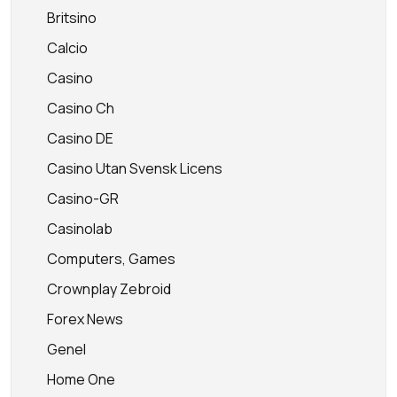
Britsino
Calcio
Casino
Casino Ch
Casino DE
Casino Utan Svensk Licens
Casino-GR
Casinolab
Computers, Games
Crownplay Zebroid
Forex News
Genel
Home One