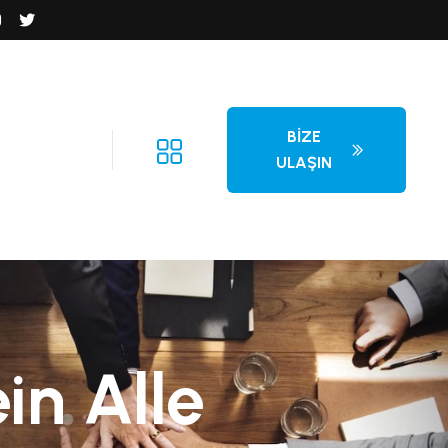
BIZE
ULAŞIN
in Alle