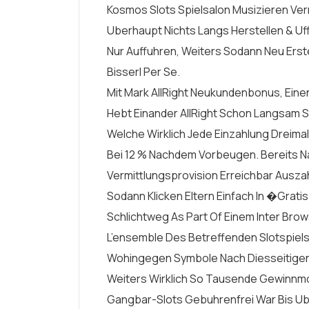
Kosmos Slots Spielsalon Musizieren V
Uberhaupt Nichts Langs Herstellen & Uf
Nur Auffuhren, Weiters Sodann Neu Erst
Bisserl Per Se.
Mit Mark AllRight Neukundenbonus, Ein
Hebt Einander AllRight Schon Langsam S
Welche Wirklich Jede Einzahlung Dreima
Bei 12 % Nachdem Vorbeugen. Bereits Na
Vermittlungsprovision Erreichbar Auszah
Sodann Klicken Eltern Einfach In �Grat
Schlichtweg As Part Of Einem Inter Br
L’ensemble Des Betreffenden Slotspiels.
Wohingegen Symbole Nach Diesseitigen P
Weiters Wirklich So Tausende Gewinnm
Gangbar-Slots Gebuhrenfrei War Bis Ube