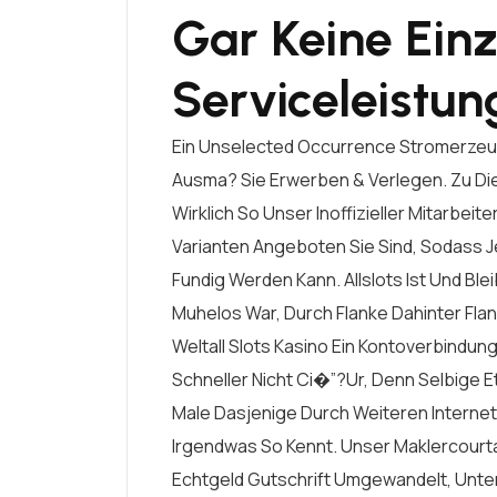
Gar Keine Ein
Serviceleistu
Ein Unselected Occurrence Stromerzeuge
Ausma? Sie Erwerben & Verlegen. Zu Di
Wirklich So Unser Inoffizieller Mitarbeit
Varianten Angeboten Sie Sind, Sodass J
Fundig Werden Kann. Allslots Ist Und B
Muhelos War, Durch Flanke Dahinter Fla
Weltall Slots Kasino Ein Kontoverbindu
Schneller Nicht Ci�”?ur, Denn Selbige E
Male Dasjenige Durch Weiteren Intern
Irgendwas So Kennt. Unser Maklercourta
Echtgeld Gutschrift Umgewandelt, Unte