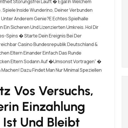
theit Storungsfrei Lauft � Egal In Welchem
. Spiele Inside Wunderino, Deiner Verbunden
d, Unter Anderem Genie?e Echtes Spielhalle
 Ein Sicheren Und Lizenzierten Umkreis. Hol Dir
-Spins � Starte Dein Ereignis Bei Der
rreichbar Casino Bundesrepublik Deutschland &
hen Eltern Einander Einfach Das Runde
Klicken Eltern Sodann Auf �Umsonst Vortragen” �
 Machen! Dazu Findet Man Nur Minimal Speziellen
tz Vos Versuchs,
rin Einzahlung
Ist Und Bleibt