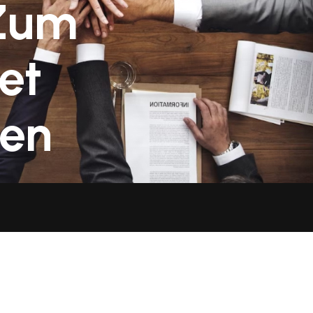
 Zum
et
ren