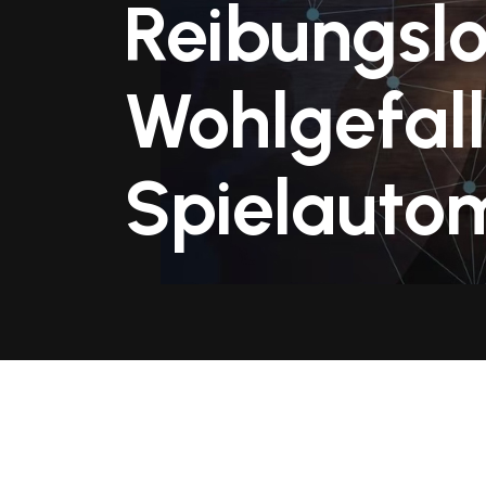
Reibungsl
Wohlgefal
Spielauto