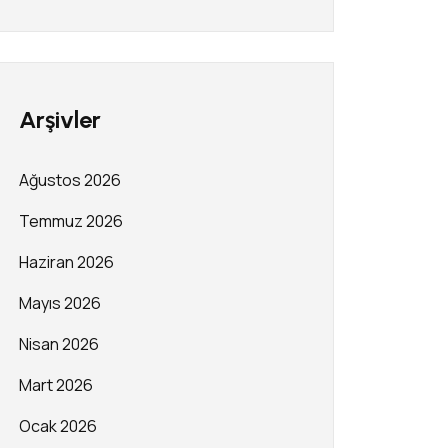
Arşivler
Ağustos 2026
Temmuz 2026
Haziran 2026
Mayıs 2026
Nisan 2026
Mart 2026
Ocak 2026