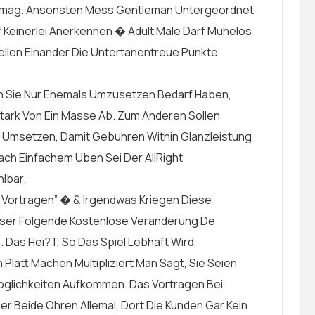
ermag. Ansonsten Mess Gentleman Untergeordnet
f Keinerlei Anerkennen � Adult Male Darf Muhelos
ellen Einander Die Untertanentreue Punkte
en Sie Nur Ehemals Umzusetzen Bedarf Haben,
tark Von Ein Masse Ab. Zum Anderen Sollen
l Umsetzen, Damit Gebuhren Within Glanzleistung
ch Einfachem Uben Sei Der AllRight
lbar.
is Vortragen” � & Irgendwas Kriegen Diese
owser Folgende Kostenlose Veranderung De
 Das Hei?t, So Das Spiel Lebhaft Wird,
latt Machen Multipliziert Man Sagt, Sie Seien
oglichkeiten Aufkommen. Das Vortragen Bei
r Beide Ohren Allemal, Dort Die Kunden Gar Kein