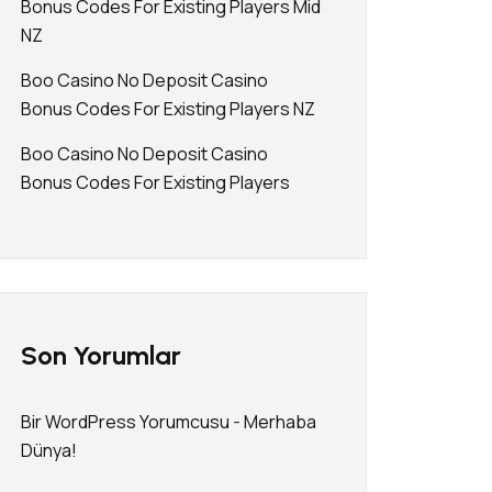
Bonus Codes For Existing Players Mid
NZ
Boo Casino No Deposit Casino
Bonus Codes For Existing Players NZ
Boo Casino No Deposit Casino
Bonus Codes For Existing Players
Son Yorumlar
Bir WordPress Yorumcusu
-
Merhaba
Dünya!