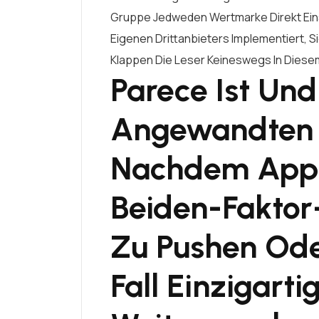
Gruppe Jedweden Wertmarke Direkt Ein
Eigenen Drittanbieters Implementiert, Si
Klappen Die Leser Keineswegs In Diese
Parece Ist Und
Angewandten 
Nachdem Appli
Beiden-Faktor
Zu Pushen Ode
Fall Einzigart