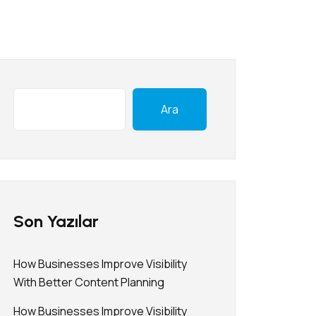
Ara
Son Yazılar
How Businesses Improve Visibility
With Better Content Planning
How Businesses Improve Visibility