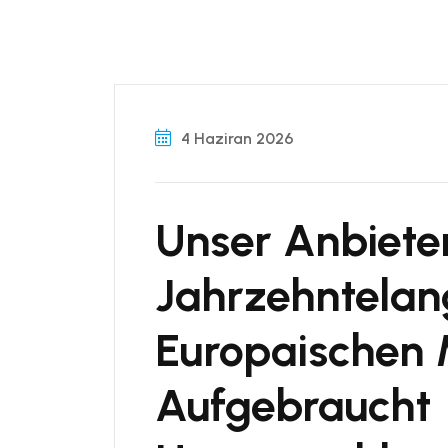
4 Haziran 2026
Unser Anbiete
Jahrzehntelan
Europaischen
Aufgebraucht