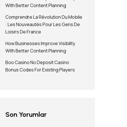
With Better Content Planning
Comprendre La Révolution Du Mobile
: Les Nouveautés Pour Les Gens De
Loisirs De France
How Businesses Improve Visibility
With Better Content Planning
Boo Casino No Deposit Casino
Bonus Codes For Existing Players
Son Yorumlar