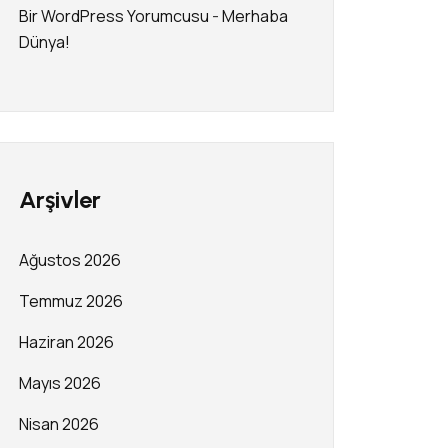
Bir WordPress Yorumcusu
-
Merhaba
Dünya!
Arşivler
Ağustos 2026
Temmuz 2026
Haziran 2026
Mayıs 2026
Nisan 2026