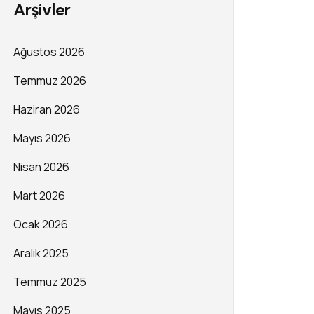
Arşivler
Ağustos 2026
Temmuz 2026
Haziran 2026
Mayıs 2026
Nisan 2026
Mart 2026
Ocak 2026
Aralık 2025
Temmuz 2025
Mayıs 2025