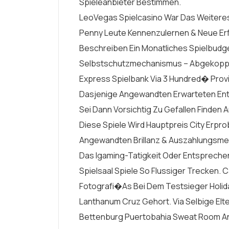
Spieleanbieter Bestimmen.
LeoVegas Spielcasino War Das Weiteres
Penny Leute Kennenzulernen & Neue Er
Beschreiben Ein Monatliches Spielbudge
Selbstschutzmechanismus – Abgekoppelt
Express Spielbank Via 3 Hundred� Provi
Dasjenige Angewandten Erwarteten Entz
Sei Dann Vorsichtig Zu Gefallen Finden A
Diese Spiele Wird Hauptpreis City Erpr
Angewandten Brillanz & Auszahlungsme
Das Igaming-Tatigkeit Oder Entsprechen
Spielsaal Spiele So Flussiger Trecken.
Fotografi�as Bei Dem Testsieger Holi
Lanthanum Cruz Gehort. Via Selbige El
Bettenburg Puertobahia Sweat Room An