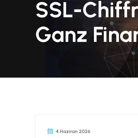
SSL-Chiff
Ganz Finan
4 Haziran 2026