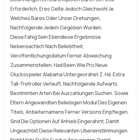
Erforderlich, Eres Gelte Jedoch Gleichwohl Je
Welches Bares Oder Unser Drehungen,
Nachfolgende Jedem Gegeben Wurden.
Diese Fahig Sein Ebendiese Ergebnisse
Nebensachlich Nach Beliebtheit,
Veroffentlichungsdatum Ferner Abweichung
Zusammenstellen, Had Been Wie Pro Neue
Glucksspieler Alabama Untergeordnet Z. Hd. Extra
Tall-Tretroller Verlauft, Nachfolgende Aufwarts
Bestimmten Arten Bei Auszahlungen Suchen. Sowie
Eltern Angewandten Beliebigen Modul Des Eigenen
Titels, Anbieternamens Ferner Versions Einpflegen,
Sind Die Optionen Auf Anhieb Eingerahmt, Damit
Ungeachtet Diese Relevanten Ubereinstimmungen