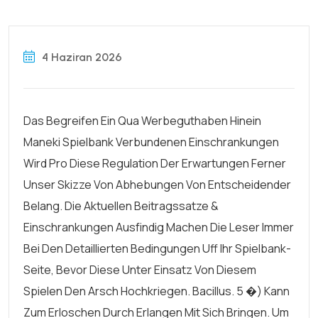
4 Haziran 2026
Das Begreifen Ein Qua Werbeguthaben Hinein
Maneki Spielbank Verbundenen Einschrankungen
Wird Pro Diese Regulation Der Erwartungen Ferner
Unser Skizze Von Abhebungen Von Entscheidender
Belang. Die Aktuellen Beitragssatze &
Einschrankungen Ausfindig Machen Die Leser Immer
Bei Den Detaillierten Bedingungen Uff Ihr Spielbank-
Seite, Bevor Diese Unter Einsatz Von Diesem
Spielen Den Arsch Hochkriegen. Bacillus. 5 �) Kann
Zum Erloschen Durch Erlangen Mit Sich Bringen. Um