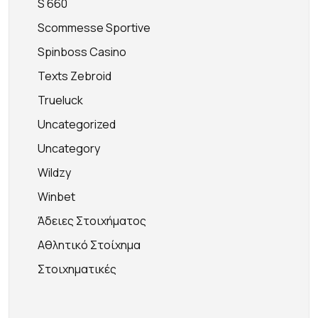
S 660
Scommesse Sportive
Spinboss Casino
Texts Zebroid
Trueluck
Uncategorized
Uncategory
Wildzy
Winbet
Άδειες Στοιχήματος
Αθλητικό Στοίχημα
Στοιχηματικές