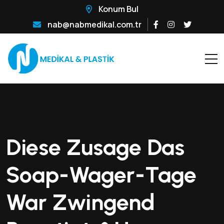
Konum Bul
nab@nabmedikal.com.tr
Diese Zusage Das
Soap-Wager-Tage
War Zwingend