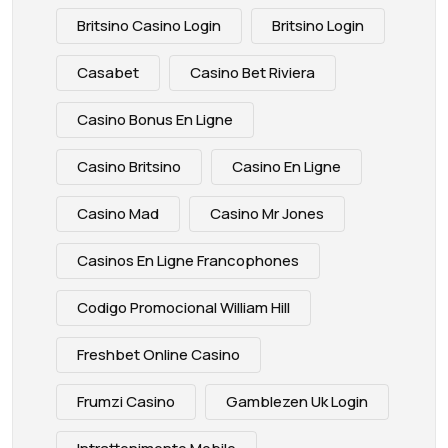
Britsino Casino Login
Britsino Login
Casabet
Casino Bet Riviera
Casino Bonus En Ligne
Casino Britsino
Casino En Ligne
Casino Mad
Casino Mr Jones
Casinos En Ligne Francophones
Codigo Promocional William Hill
Freshbet Online Casino
Frumzi Casino
Gamblezen Uk Login