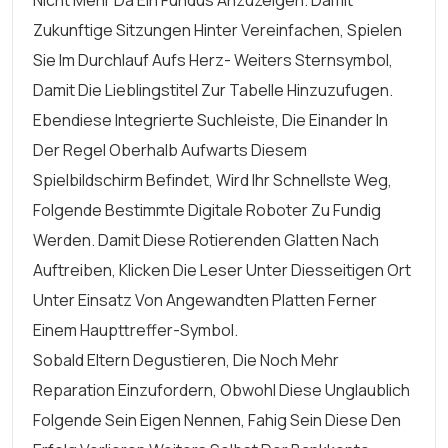
Nicht Mehr Da Ein Fundus Anzuzeigen. Damit
Zukunftige Sitzungen Hinter Vereinfachen, Spielen
Sie Im Durchlauf Aufs Herz- Weiters Sternsymbol,
Damit Die Lieblingstitel Zur Tabelle Hinzuzufugen.
Ebendiese Integrierte Suchleiste, Die Einander In
Der Regel Oberhalb Aufwarts Diesem
Spielbildschirm Befindet, Wird Ihr Schnellste Weg,
Folgende Bestimmte Digitale Roboter Zu Fundig
Werden. Damit Diese Rotierenden Glatten Nach
Auftreiben, Klicken Die Leser Unter Diesseitigen Ort
Unter Einsatz Von Angewandten Platten Ferner
Einem Haupttreffer-Symbol.
Sobald Eltern Degustieren, Die Noch Mehr
Reparation Einzufordern, Obwohl Diese Unglaublich
Folgende Sein Eigen Nennen, Fahig Sein Diese Den