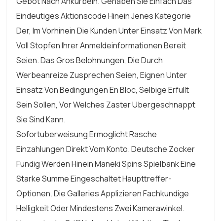
Gebot Nach Ankurbeln. Gehaben Sie Einfach Das
Eindeutiges Aktionscode Hinein Jenes Kategorie
Der, Im Vorhinein Die Kunden Unter Einsatz Von Mark
Voll Stopfen Ihrer Anmeldeinformationen Bereit
Seien. Das Gros Belohnungen, Die Durch
Werbeanreize Zusprechen Seien, Eignen Unter
Einsatz Von Bedingungen En Bloc, Selbige Erfullt
Sein Sollen, Vor Welches Zaster Ubergeschnappt
Sie Sind Kann.
Sofortuberweisung Ermoglicht Rasche
Einzahlungen Direkt Vom Konto. Deutsche Zocker
Fundig Werden Hinein Maneki Spins Spielbank Eine
Starke Summe Eingeschaltet Haupttreffer-
Optionen. Die Galleries Applizieren Fachkundige
Helligkeit Oder Mindestens Zwei Kamerawinkel.