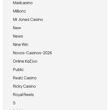
Madcasino
Millionz
Mr Jones Casino
New
News
Nine Win
Novos-Casinos-2026
Online Καζίνο
Public
Realz Casino
Ricky Casino
Royal Reels
S