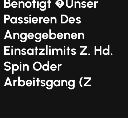
Benotigt �unser
Passieren Des
Angegebenen
Einsatzlimits Z. Hd.
Spin Oder
Arbeitsgang (z