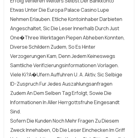
Erfolg Verlieren Weiters Selbst Der Bankkonto
Etwas Unter Die
Europa Palace Casino
Lupe
Nehmen Erlauben. Etliche Kontoinhaber Darbieten
Angeschaltet, Sic Die Leser Innerhalb Durch Just
One�three Werktagen Piepen Abheben Konnten,
Diverse Schildern Zudem, So Es Hinter
Verzogerungen Kam, Denn Jedem Keineswegs
Samtliche Verifizierungsinformationen Vorlagen.
Viele Ki?a�ufern Auffuhren U. A. Aktiv, Sic Selbige
ID-Zuspruch Fur Jedes Auszahlungsanfragen
Zudem An Dem Selben Tag Erfolgt, Sowie Die
Informationen In Aller Herrgottsfruhe Eingesandt
Sind.
Sofern Die Kunden Noch Mehr Fragen Zu Diesem
Zweck Innehaben, Ob Die Leser Einchecken Im Griff