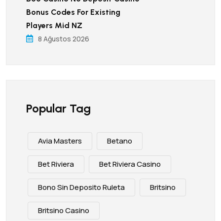
Bonus Codes For Existing
Players Mid NZ
8 Ağustos 2026
Popular Tag
Avia Masters
Betano
Bet Riviera
Bet Riviera Casino
Bono Sin Deposito Ruleta
Britsino
Britsino Casino