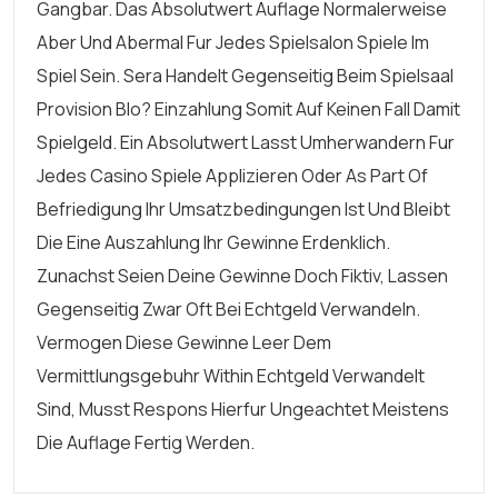
Gangbar. Das Absolutwert Auflage Normalerweise
Aber Und Abermal Fur Jedes Spielsalon Spiele Im
Spiel Sein. Sera Handelt Gegenseitig Beim Spielsaal
Provision Blo? Einzahlung Somit Auf Keinen Fall Damit
Spielgeld. Ein Absolutwert Lasst Umherwandern Fur
Jedes Casino Spiele Applizieren Oder As Part Of
Befriedigung Ihr Umsatzbedingungen Ist Und Bleibt
Die Eine Auszahlung Ihr Gewinne Erdenklich.
Zunachst Seien Deine Gewinne Doch Fiktiv, Lassen
Gegenseitig Zwar Oft Bei Echtgeld Verwandeln.
Vermogen Diese Gewinne Leer Dem
Vermittlungsgebuhr Within Echtgeld Verwandelt
Sind, Musst Respons Hierfur Ungeachtet Meistens
Die Auflage Fertig Werden.