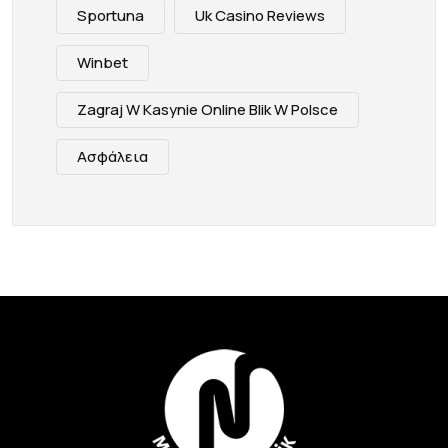
Sportuna
Uk Casino Reviews
Winbet
Zagraj W Kasynie Online Blik W Polsce
Ασφάλεια