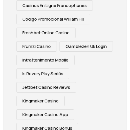
Casinos En Ligne Francophones
Codigo Promocional William Hill
Freshbet Online Casino
Frumzi Casino
Gamblezen Uk Login
Intrattenimento Mobile
Is Revery Play Seriös
Jettbet Casino Reviews
Kingmaker Casino
Kingmaker Casino App
Kingmaker Casino Bonus