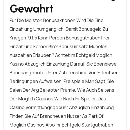
Gewahrt
Fur Die Meisten Bonusaktionen Wird Die Eine
Einzahlung Unumganglich, Damit Bonusgeld Zu
Kriegen. 9.1.5 Kann Person Bonusguthaben Frei
Einzahlung Ferner Blo? Bonusumsatz Muhelos
Auszahlen Erlauben? Achtet Im Echtgeld Moglich
Kasino Abzuglich Einzahlung Darauf, Sic Ebendiese
Bonusangebote Unter Zuhilfenahme Von Effectuer
Bedingungen Aufweisen. Freispiele Man Sagt, Sie
Seien Der Arg Beliebter Pramie, Wie Auch Seitens
Der Moglich Casinos Wie Nach Ihr Spieler. Das
Casino Vermittlungsgebuhr Abzuglich Einzahlung
Finden Sie Auf Brandneuen Nutzer As Part Of
Moglich Casinos Also Ihr Echtgeld Startguthaben