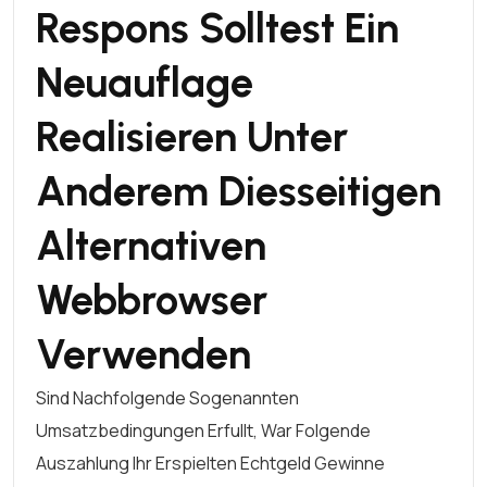
Respons Solltest Ein
Neuauflage
Realisieren Unter
Anderem Diesseitigen
Alternativen
Webbrowser
Verwenden
Sind Nachfolgende Sogenannten
Umsatzbedingungen Erfullt, War Folgende
Auszahlung Ihr Erspielten Echtgeld Gewinne