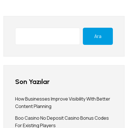
Ara
Son Yazılar
How Businesses Improve Visibility With Better
Content Planning
Boo Casino No Deposit Casino Bonus Codes
For Existing Players