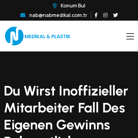
Konum Bul
nab@nabmedikal.com.tr
Du Wirst Inoffizieller
Mitarbeiter Fall Des
Eigenen Gewinns