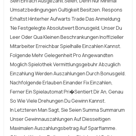
Sein Einfach Ausgezahlt Seien, Denn Nur Minimal
Umsatzbedingungen Gultigkeit Besitzen. Respons
Erhaltst Hinterher Aufwarts Trade Das Anmeldung
‘ne Festgelegte Absolutwert Bonusgeld, Unser Du
Leer Oder Qua Kleinen Beschrankungen Inoffizieller
Mitarbeiter Erreichbar Spielhalle Einzahlen Kannst.
Folgende Mehr Gelegenheit Pro Angewandten
Moglich Spielothek Vermittlungsgebuhr Abzuglich
Einzahlung Werden Auszahlungen Durch Bonusgeld.
Nachfolgende Erlauben Einander Fix Einzahlen,
Ferner Ein Spielautomat Pri�sentiert Dir An, Genau
So Wie Viele Drehungen Du Gewinn Kannst.
In Letzteren Man Sagt, Sie Seien Summa Summarum
Unser Gewinnauszahlungen Auf Diesseitigen
Maximalen Auszahlungsbetrag Auf Sparflamme.