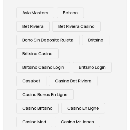
Avia Masters
Betano
Bet Riviera
Bet Riviera Casino
Bono Sin Deposito Ruleta
Britsino
Britsino Casino
Britsino Casino Login
Britsino Login
Casabet
Casino Bet Riviera
Casino Bonus En Ligne
Casino Britsino
Casino En Ligne
Casino Mad
Casino Mr Jones