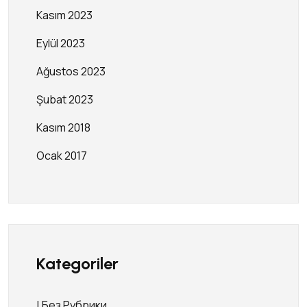
Kasım 2023
Eylül 2023
Ağustos 2023
Şubat 2023
Kasım 2018
Ocak 2017
Kategoriler
! Без Рубрики