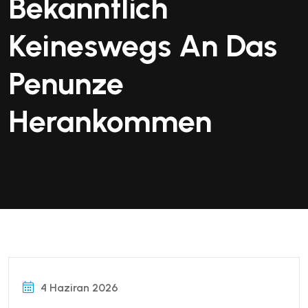
Bekanntlich
Keineswegs An Das
Penunze
Herankommen
4 Haziran 2026