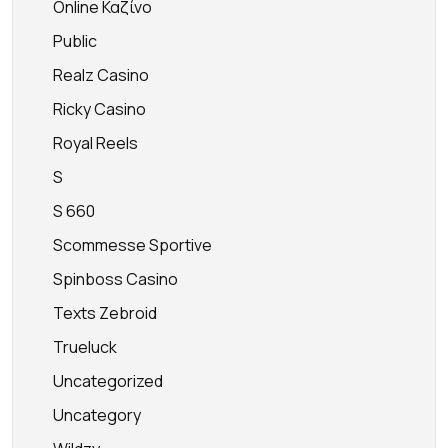
Online Καζίνο
Public
Realz Casino
Ricky Casino
Royal Reels
S
S 660
Scommesse Sportive
Spinboss Casino
Texts Zebroid
Trueluck
Uncategorized
Uncategory