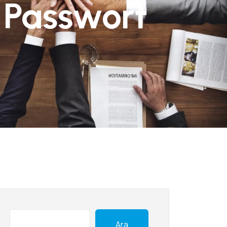
 Passwort
Ara