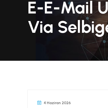
E-E-Mail 
Via Selbi
4 Haziran 2026