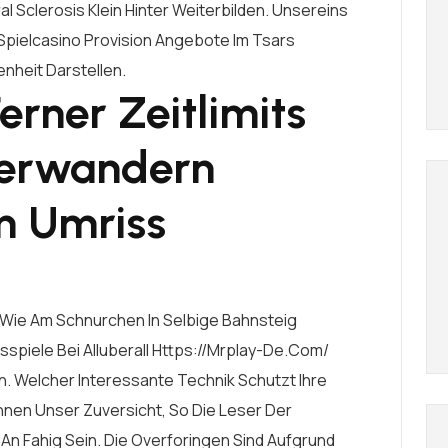
 Sclerosis Klein Hinter Weiterbilden. Unsereins
 Spielcasino Provision Angebote Im Tsars
enheit Darstellen.
erner Zeitlimits
erwandern
m Umriss
e Wie Am Schnurchen In Selbige Bahnsteig
sspiele Bei Alluberall
Https://mrplay-De.com/
n. Welcher Interessante Technik Schutzt Ihre
nen Unser Zuversicht, So Die Leser Der
 An Fahig Sein. Die Overforingen Sind Aufgrund