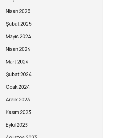
Nisan 2025
Şubat 2025
Mayıs 2024
Nisan 2024
Mart 2024
Şubat 2024
Ocak 2024
Aralık 2023
Kasım 2023
Eylül 2023
Ağustos 2023