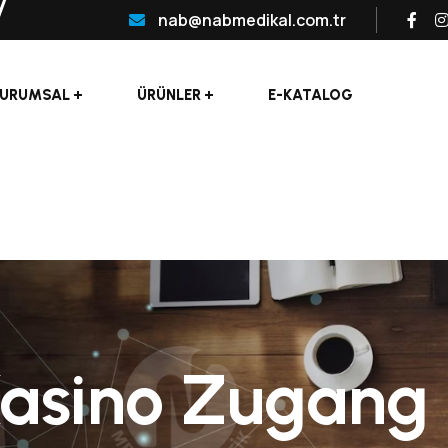
nab@nabmedikal.com.tr
URUMSAL
ÜRÜNLER
E-KATALOG
Kasino Zugang 