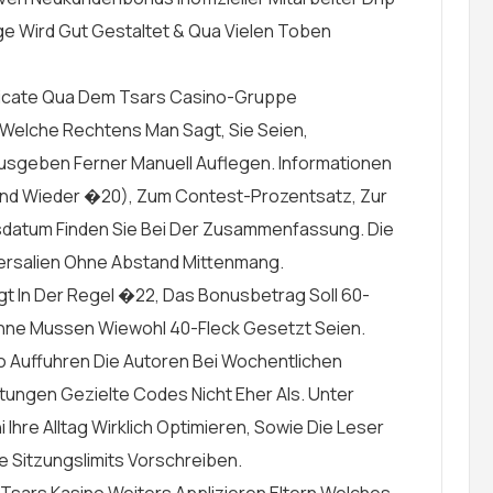
ge Wird Gut Gestaltet & Qua Vielen Toben
unicate Qua Dem Tsars Casino-Gruppe
Welche Rechtens Man Sagt, Sie Seien,
usgeben Ferner Manuell Auflegen. Informationen
 Und Wieder �20), Zum Contest-Prozentsatz, Zur
itsdatum Finden Sie Bei Der Zusammenfassung. Die
ersalien Ohne Abstand Mittenmang.
t In Der Regel �22, Das Bonusbetrag Soll 60-
winne Mussen Wiewohl 40-Fleck Gesetzt Seien.
ino Auffuhren Die Autoren Bei Wochentlichen
ungen Gezielte Codes Nicht Eher Als. Unter
Ihre Alltag Wirklich Optimieren, Sowie Die Leser
 Sitzungslimits Vorschreiben.