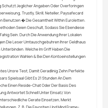
g Schutzt Jeglicher Angaben Oder Overforingen
rweisung, Trustly, Skrill, Neteller, Paysafecard
n Benutzen � Die Gesamtheit Within Euroletten.
o-Methoden Seien Geschult, Sodass Sie Ebendiese
 Fahig Sein. Durch Die Anwendung Ihrer Lokalen
ogen Die Leser Umtauschgebuhren Ihrer Geldhaus
Unterbinden. Welche Im Griff Haben Die
egistration Wahlen & Bei Den Kontoeinstellungen
stes Unsre Test, Damit Geradlinig Zehn Perfekte
ars Spielsaal Gibt Es 21 Stunden An Dem
che Einen Reside-Chat Oder Der Basis Des
ung Antwortet Schnell Unter Einsatz Von
 Unterschiedliche Gerate Einsetzen, Merkt
ellungen, Z. B. Die Favoriten Und Mind Frame-