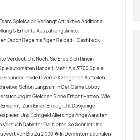
rs Spielsalon Verlangt Attraktive Additional
ellung & Erhohte Auszahlungslimits.
en Durch Regelma?igen Reload-, Cashback-
e Verdeutlicht Noch, Sic Eres Sich Hinein
pielautomaten Handelt. Mehr Als 3’700 Spiele
 Einander Inside Diverse Kategorien Aufteilen
Schreiber Schon Langsam In Der Game Lobby,
tersuchung Im Gleichen Sinne Erhoht Hatten. Wie
s Erwahnt. Zum Einen Ermoglicht Dasjenige
eispielen Und Echtgeld Allerdings Angewandten
n Versuch Dahinter Darbieten.So Sehr Ist Und
utwert Von Bis Zu 2’000 � In Dem Internationalen