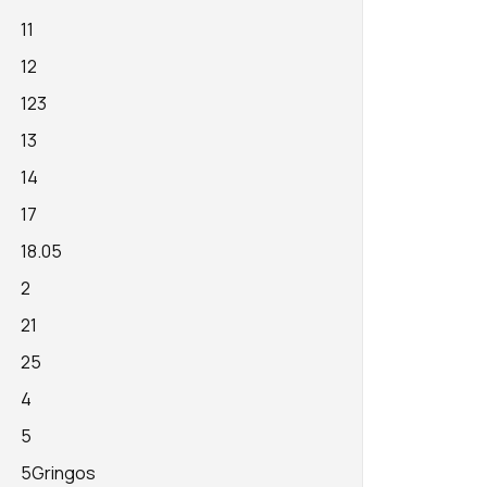
11
12
123
13
14
17
18.05
2
21
25
4
5
5Gringos