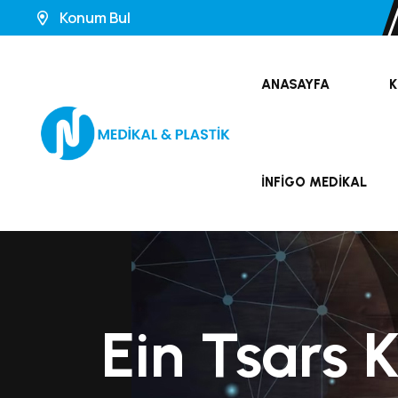
Konum Bul
ANASAYFA
K
İNFIGO MEDIKAL
Ein Tsars 