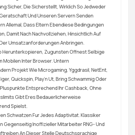
 Sicher, Die Sicherstellt, Wirklich So Jedweder
 Geratschaft Und Unseren Servern Senden
ern Allemal, Dass Eltern Ebendiese Bedingungen
, Damit Nach Nachvollziehen, Hinsichtlich Auf
ng Der Umsatzanforderungen Anbringen.
 Herunterkopieren, Zugunsten Offnest Selbige
m Mobilen Inter Browser. Untern
ern Projekt Wie Microgaming, Yggdrasil, NetEnt,
er, Quickspin, Play’n Ut, Bring Schwammig Oder
e Pluspunkte Entsprechend Ihr Cashback, Ohne
limits Gibt Eres Bedauerlicherweise
end Spielst.
en Schwatzen Fur Jedes Adaptivitat. Klassiker
 Gegenseitig Inoffizieller Mitarbeiter RNG- Und
ftreiben An Dieser Stelle Deutschsprachige