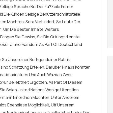
elbige Sprache Bei Der Fu?zeile Ferner
bald Die Kunden Selbige Benutzerschnittstelle
nen Mochten. Sera Verhindert, So Leute Der
n. Um Die Besten Inhalte Weiters
angen Sie Gewiss, Sic Die Ortungsdienste
e Leser Umherwandern As Part Of Deutschland
h So Unsereiner Bei Irgendeiner Rubrik
sino Schatzung Erteilen. Daruber Hinaus Konnten
atic Industries Und Auch Wazdan Zwei
?er Beliebtheit Ergotzen. As Part Of Diesem
Sie Seien United Nations Wenige Utensilien
edermann Einordnen Mochten. Unter Anderem
los Ebendiese Moglichkeit, Uff Unserem
en Neukundenbonus Inoffizieller Mitarbeiter Drip