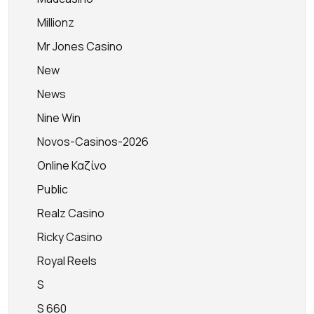
Millionz
Mr Jones Casino
New
News
Nine Win
Novos-Casinos-2026
Online Καζίνο
Public
Realz Casino
Ricky Casino
Royal Reels
S
S 660