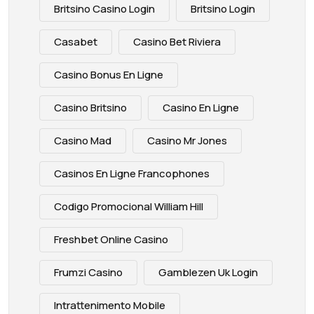
Britsino Casino Login
Britsino Login
Casabet
Casino Bet Riviera
Casino Bonus En Ligne
Casino Britsino
Casino En Ligne
Casino Mad
Casino Mr Jones
Casinos En Ligne Francophones
Codigo Promocional William Hill
Freshbet Online Casino
Frumzi Casino
Gamblezen Uk Login
Intrattenimento Mobile