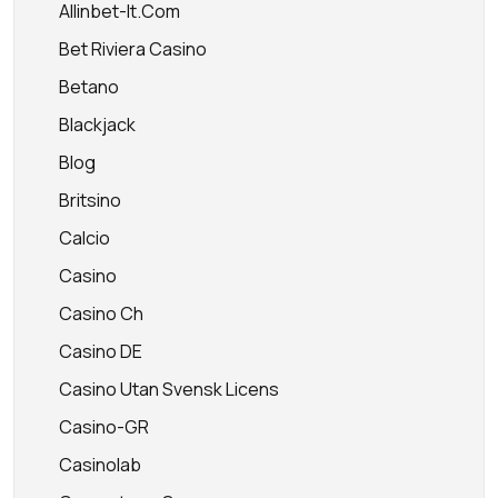
Allinbet-It.com
Bet Riviera Casino
Betano
Blackjack
Blog
Britsino
Calcio
Casino
Casino Ch
Casino DE
Casino Utan Svensk Licens
Casino-GR
Casinolab