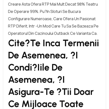
Creare Asta Ofera RTP Mai Mult Decat 98% Teatru
De Operare 99%. Pu?in Sloturi Se Bucura
Configurare Numeroase, Care Ofera Un Pasionat
RTP Diferit, Intr -un Mod Care Tu Sa Se Bazeaza Pe
Operatorul Din Cazinoului Outback Ce Varianta Ca.
Cite?te Inca Termenii
De Asemenea, ?i
Condi?iile De
Asemenea, ?i
Asigura-Te ?tii Doar
Ce Mijloace Toate