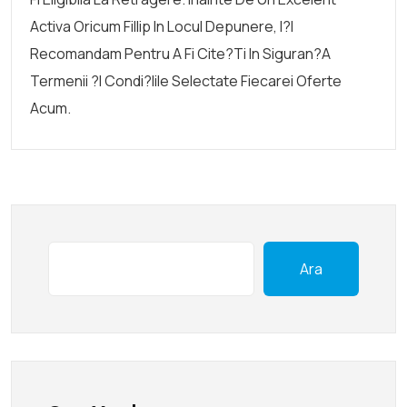
Activa Oricum Fillip In Locul Depunere, I?i
Recomandam Pentru A Fi Cite?ti In Siguran?a
Termenii ?i Condi?iile Selectate Fiecarei Oferte
Acum.
Ara