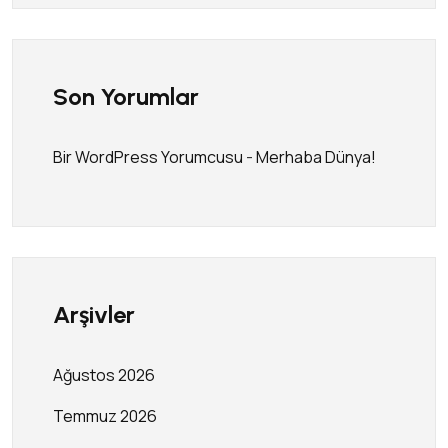
Son Yorumlar
Bir WordPress Yorumcusu
-
Merhaba Dünya!
Arşivler
Ağustos 2026
Temmuz 2026