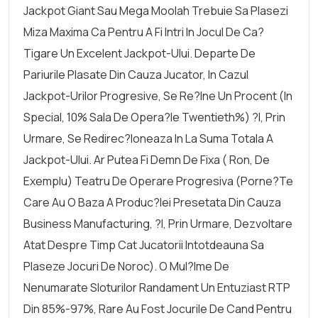
Jackpot Giant Sau Mega Moolah Trebuie Sa Plasezi
Miza Maxima Ca Pentru A Fi Intri In Jocul De Ca?
Tigare Un Excelent Jackpot-Ului. Departe De
Pariurile Plasate Din Cauza Jucator, In Cazul
Jackpot-Urilor Progresive, Se Re?ine Un Procent (in
Special, 10% Sala De Opera?ie Twentieth%) ?i, Prin
Urmare, Se Redirec?ioneaza In La Suma Totala A
Jackpot-Ului. Ar Putea Fi Demn De Fixa ( Ron, De
Exemplu) Teatru De Operare Progresiva (porne?te
Care Au O Baza A Produc?iei Presetata Din Cauza
Business Manufacturing, ?i, Prin Urmare, Dezvoltare
Atat Despre Timp Cat Jucatorii Intotdeauna Sa
Plaseze Jocuri De Noroc). O Mul?ime De
Nenumarate Sloturilor Randament Un Entuziast RTP
Din 85%-97%, Rare Au Fost Jocurile De Cand Pentru