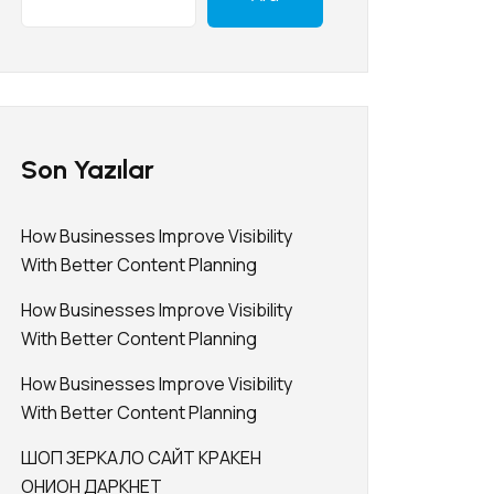
Son Yazılar
How Businesses Improve Visibility
With Better Content Planning
How Businesses Improve Visibility
With Better Content Planning
How Businesses Improve Visibility
With Better Content Planning
ШОП ЗЕРКАЛО САЙТ КРАКЕН
ОНИОН ДАРКНЕТ