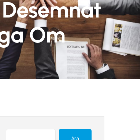
n Desemnat
eaga Om
Ara