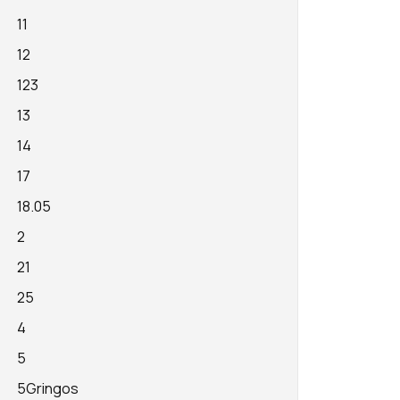
11
12
123
13
14
17
18.05
2
21
25
4
5
5Gringos