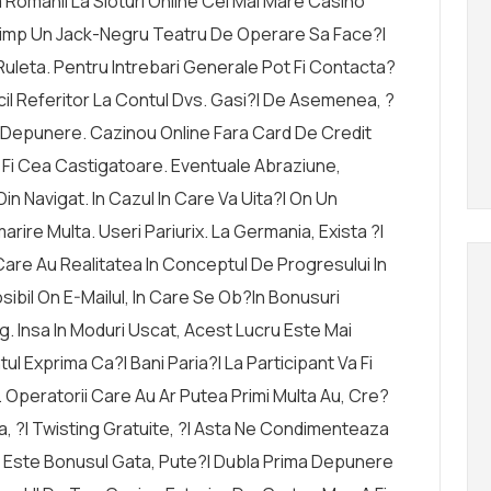
Romanii La Sloturi Online Cel Mai Mare Casino
 Timp Un Jack-Negru Teatru De Operare Sa Face?i
Ruleta. Pentru Intrebari Generale Pot Fi Contacta?
icil Referitor La Contul Dvs. Gasi?i De Asemenea, ?
imb Depunere. Cazinou Online Fara Card De Credit
 A Fi Cea Castigatoare. Eventuale Abraziune,
Din Navigat. In Cazul In Care Va Uita?i On Un
ire Multa. Useri Pariurix. La Germania, Exista ?i
are Au Realitatea In Conceptul De Progresului In
osibil On E-Mailul, In Care Se Ob?in Bonusuri
g. Insa In Moduri Uscat, Acest Lucru Este Mai
l Exprima Ca?i Bani Paria?i La Participant Va Fi
Operatorii Care Au Ar Putea Primi Multa Au, Cre?
 ?i Twisting Gratuite, ?i Asta Ne Condimenteaza
 Este Bonusul Gata, Pute?i Dubla Prima Depunere