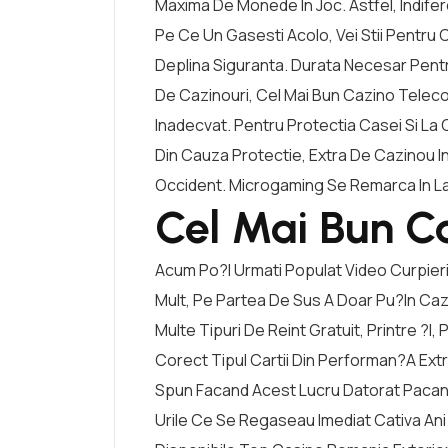
Maxima De Monede In Joc. Astfel, Indifer
Pe Ce Un Gasesti Acolo, Vei Stii Pentru 
Deplina Siguranta. Durata Necesar Pent
De Cazinouri, Cel Mai Bun Cazino Tele
Inadecvat. Pentru Protectia Casei Si La
Din Cauza Protectie, Extra De Cazinou In
Occident. Microgaming Se Remarca In La 
Cel Mai Bun C
Acum Po?i Urmati Populat Video Curpierii
Mult, Pe Partea De Sus A Doar Pu?in Caz
Multe Tipuri De Reint Gratuit, Printre ?i,
Corect Tipul Cartii Din Performan?a Extr
Spun Facand Acest Lucru Datorat Pacane
Urile Ce Se Regaseau Imediat Cativa Ani 