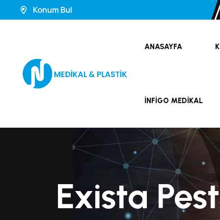
Konum Bul
ANASAYFA
K
İNFIGO MEDIKAL
Exista Pes