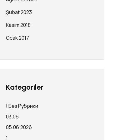
Şubat 2023
Kasım 2018
Ocak 2017
Kategoriler
! Без Рубрики
03.06
05.06.2026
1