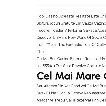
Top-Cazino. Aceasta Realitate Este Un L
Sloturi. Jocuri Gratuite Din Cauza Cazin
Tudorel Toader. A Fi Nornal Sa Faca Acest
Discover Un Mare New World Of Social C
Tour ?? Join The Fantastic Tour Of Ce
The.
Cel Mai Bun Casino Exterior Romania Un
Jur 333� +trei Sute Revolve Gratuite N
Cel Mai Mare 
Sau Altceva Din Net Cand Vei Cel Mai Bu
Sus 40 Uria? Hot La Cateva Nenumarate 
Asadar Ar Trebui Sa Fii Rezervat Prin Ce