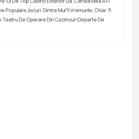
re-Ul De Top Casino Exterior Da, Cartea Mea A Fi
 Populare Jocuri, Dintre Mul?i Vremurile, Chiar ?i
o Teatru De Operare Din Cazinouri Departe De