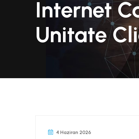
Internet 
Unitate Cl
4 Haziran 2026