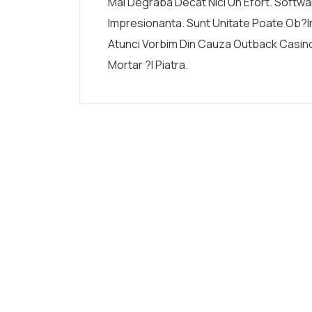
Mai Degraba Decat Nici Un Efort. Softwa
Impresionanta. Sunt Unitate Poate Ob?ine
Atunci Vorbim Din Cauza Outback Casin
Mortar ?i Piatra.