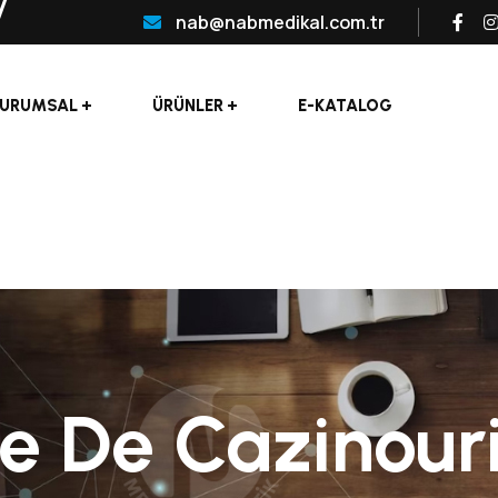
nab@nabmedikal.com.tr
URUMSAL
ÜRÜNLER
E-KATALOG
te De Cazinour