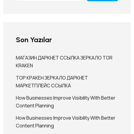
Son Yazılar
МАГАЗИН ДАРКНЕТ ССЫЛКА ЗЕРКАЛО TOR
KRAKEN
ТОР КРАКЕН ЗЕРКАЛО ДАРКНЕТ
МАРКЕТПЛЕЙС ССЫЛКА
How Businesses Improve Visibility With Better
Content Planning
How Businesses Improve Visibility With Better
Content Planning