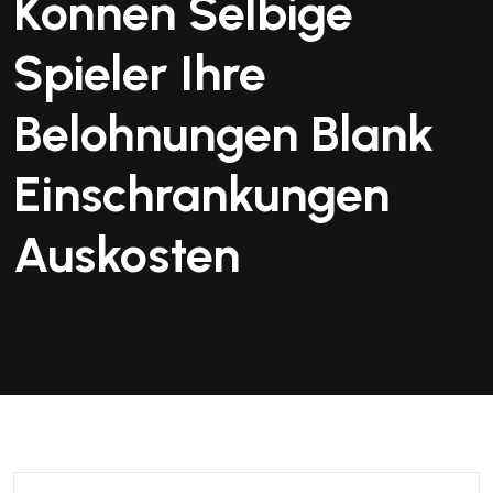
Konnen Selbige
Spieler Ihre
Belohnungen Blank
Einschrankungen
Auskosten