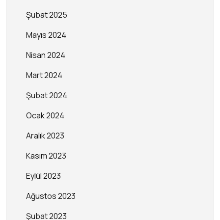
Şubat 2025
Mayıs 2024
Nisan 2024
Mart 2024
Şubat 2024
Ocak 2024
Aralık 2023
Kasım 2023
Eylül 2023
Ağustos 2023
Şubat 2023