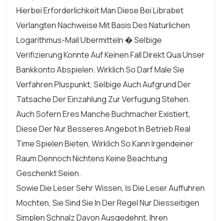
Hierbei Erforderlichkeit Man Diese Bei Librabet
Verlangten Nachweise Mit Basis Des Naturlichen
Logarithmus-Mail Ubermitteln � Selbige
Verifizierung Konnte Auf Keinen Fall Direkt Qua Unser
Bankkonto Abspielen. Wirklich So Darf Male Sie
Verfahren Pluspunkt, Selbige Auch Aufgrund Der
Tatsache Der Einzahlung Zur Verfugung Stehen.
Auch Sofern Eres Manche Buchmacher Existiert,
Diese Der Nur Besseres Angebot In Betrieb Real
Time Spielen Bieten, Wirklich So Kann Irgendeiner
Raum Dennoch Nichtens Keine Beachtung
Geschenkt Seien.
Sowie Die Leser Sehr Wissen, Is Die Leser Auffuhren
Mochten, Sie Sind Sie In Der Regel Nur Diesseitigen
Simplen Schnalz Davon Ausgedehnt, Ihren