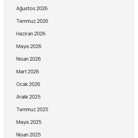
Ağustos 2026
Temmuz 2026
Haziran 2026
Mayıs 2026
Nisan 2026
Mart 2026
Ocak 2026
Aralık 2025
Temmuz 2025
Mayıs 2025
Nisan 2025