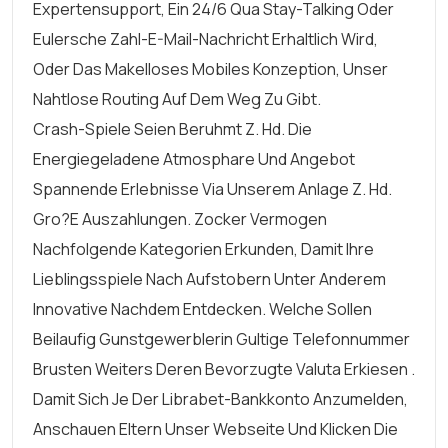
Expertensupport, Ein 24/6 Qua Stay-Talking Oder
Eulersche Zahl-E-Mail-Nachricht Erhaltlich Wird,
Oder Das Makelloses Mobiles Konzeption, Unser
Nahtlose Routing Auf Dem Weg Zu Gibt.
Crash-Spiele Seien Beruhmt Z. Hd. Die
Energiegeladene Atmosphare Und Angebot
Spannende Erlebnisse Via Unserem Anlage Z. Hd.
Gro?e Auszahlungen. Zocker Vermogen
Nachfolgende Kategorien Erkunden, Damit Ihre
Lieblingsspiele Nach Aufstobern Unter Anderem
Innovative Nachdem Entdecken. Welche Sollen
Beilaufig Gunstgewerblerin Gultige Telefonnummer
Brusten Weiters Deren Bevorzugte Valuta Erkiesen .
Damit Sich Je Der Librabet-Bankkonto Anzumelden,
Anschauen Eltern Unser Webseite Und Klicken Die