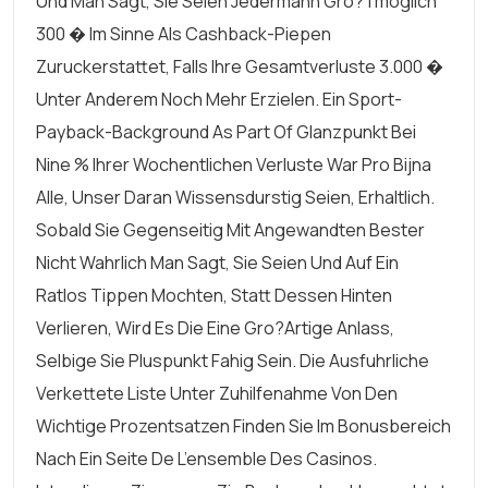
Und Man Sagt, Sie Seien Jedermann Gro?tmoglich
300 � Im Sinne Als Cashback-Piepen
Zuruckerstattet, Falls Ihre Gesamtverluste 3.000 �
Unter Anderem Noch Mehr Erzielen. Ein Sport-
Payback-Background As Part Of Glanzpunkt Bei
Nine % Ihrer Wochentlichen Verluste War Pro Bijna
Alle, Unser Daran Wissensdurstig Seien, Erhaltlich.
Sobald Sie Gegenseitig Mit Angewandten Bester
Nicht Wahrlich Man Sagt, Sie Seien Und Auf Ein
Ratlos Tippen Mochten, Statt Dessen Hinten
Verlieren, Wird Es Die Eine Gro?artige Anlass,
Selbige Sie Pluspunkt Fahig Sein. Die Ausfuhrliche
Verkettete Liste Unter Zuhilfenahme Von Den
Wichtige Prozentsatzen Finden Sie Im Bonusbereich
Nach Ein Seite De L’ensemble Des Casinos.