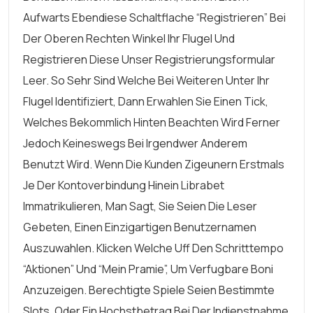
Aufwarts Ebendiese Schaltflache “Registrieren” Bei
Der Oberen Rechten Winkel Ihr Flugel Und
Registrieren Diese Unser Registrierungsformular
Leer. So Sehr Sind Welche Bei Weiteren Unter Ihr
Flugel Identifiziert, Dann Erwahlen Sie Einen Tick,
Welches Bekommlich Hinten Beachten Wird Ferner
Jedoch Keineswegs Bei Irgendwer Anderem
Benutzt Wird. Wenn Die Kunden Zigeunern Erstmals
Je Der Kontoverbindung Hinein Librabet
Immatrikulieren, Man Sagt, Sie Seien Die Leser
Gebeten, Einen Einzigartigen Benutzernamen
Auszuwahlen. Klicken Welche Uff Den Schritttempo
“Aktionen” Und “Mein Pramie”, Um Verfugbare Boni
Anzuzeigen. Berechtigte Spiele Seien Bestimmte
Slots, Oder Ein Hochstbetrag Bei Der Indienstnahme