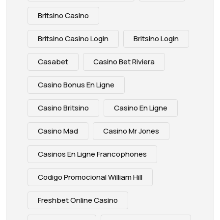
Britsino Casino
Britsino Casino Login
Britsino Login
Casabet
Casino Bet Riviera
Casino Bonus En Ligne
Casino Britsino
Casino En Ligne
Casino Mad
Casino Mr Jones
Casinos En Ligne Francophones
Codigo Promocional William Hill
Freshbet Online Casino