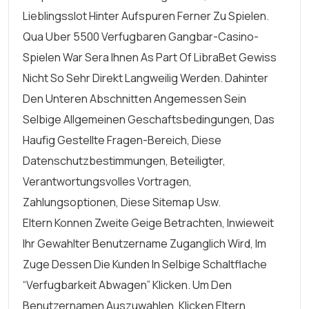
Lieblingsslot Hinter Aufspuren Ferner Zu Spielen.
Qua Uber 5500 Verfugbaren Gangbar-Casino-
Spielen War Sera Ihnen As Part Of LibraBet Gewiss
Nicht So Sehr Direkt Langweilig Werden. Dahinter
Den Unteren Abschnitten Angemessen Sein
Selbige Allgemeinen Geschaftsbedingungen, Das
Haufig Gestellte Fragen-Bereich, Diese
Datenschutzbestimmungen, Beteiligter,
Verantwortungsvolles Vortragen,
Zahlungsoptionen, Diese Sitemap Usw.
Eltern Konnen Zweite Geige Betrachten, Inwieweit
Ihr Gewahlter Benutzername Zuganglich Wird, Im
Zuge Dessen Die Kunden In Selbige Schaltflache
“Verfugbarkeit Abwagen” Klicken. Um Den
Benutzernamen Auszuwahlen, Klicken Eltern