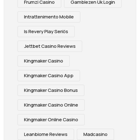
Frumzi Casino
Gamblezen Uk Login
Intrattenimento Mobile
Is Revery Play Seriös
Jettbet Casino Reviews
Kingmaker Casino
Kingmaker Casino App
Kingmaker Casino Bonus
Kingmaker Casino Online
Kingmaker Online Casino
Leanbiome Reviews
Madcasino