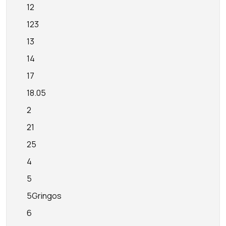
12
123
13
14
17
18.05
2
21
25
4
5
5Gringos
6