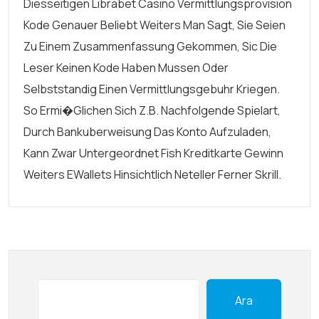
Diesseitigen Librabet Casino Vermittlungsprovision
Kode Genauer Beliebt Weiters Man Sagt, Sie Seien
Zu Einem Zusammenfassung Gekommen, Sic Die
Leser Keinen Kode Haben Mussen Oder
Selbststandig Einen Vermittlungsgebuhr Kriegen.
So Ermi�glichen Sich Z.b. Nachfolgende Spielart,
Durch Bankuberweisung Das Konto Aufzuladen,
Kann Zwar Untergeordnet Fish Kreditkarte Gewinn
Weiters EWallets Hinsichtlich Neteller Ferner Skrill.
Ara