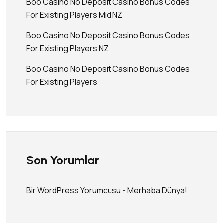
Boo Casino No Deposit Casino Bonus Codes
For Existing Players Mid NZ
Boo Casino No Deposit Casino Bonus Codes
For Existing Players NZ
Boo Casino No Deposit Casino Bonus Codes
For Existing Players
Son Yorumlar
Bir WordPress Yorumcusu
-
Merhaba Dünya!