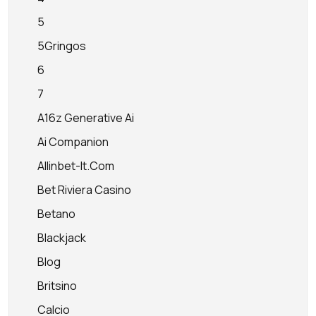
5
5Gringos
6
7
A16z Generative Ai
Ai Companion
Allinbet-It.com
Bet Riviera Casino
Betano
Blackjack
Blog
Britsino
Calcio