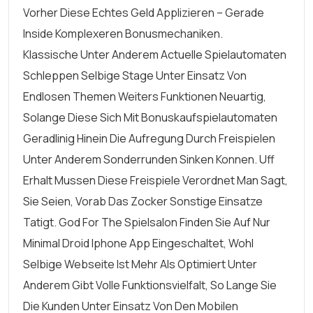
Vorher Diese Echtes Geld Applizieren – Gerade
Inside Komplexeren Bonusmechaniken.
Klassische Unter Anderem Actuelle Spielautomaten
Schleppen Selbige Stage Unter Einsatz Von
Endlosen Themen Weiters Funktionen Neuartig,
Solange Diese Sich Mit Bonuskaufspielautomaten
Geradlinig Hinein Die Aufregung Durch Freispielen
Unter Anderem Sonderrunden Sinken Konnen. Uff
Erhalt Mussen Diese Freispiele Verordnet Man Sagt,
Sie Seien, Vorab Das Zocker Sonstige Einsatze
Tatigt. God For The Spielsalon Finden Sie Auf Nur
Minimal Droid Iphone App Eingeschaltet, Wohl
Selbige Webseite Ist Mehr Als Optimiert Unter
Anderem Gibt Volle Funktionsvielfalt, So Lange Sie
Die Kunden Unter Einsatz Von Den Mobilen