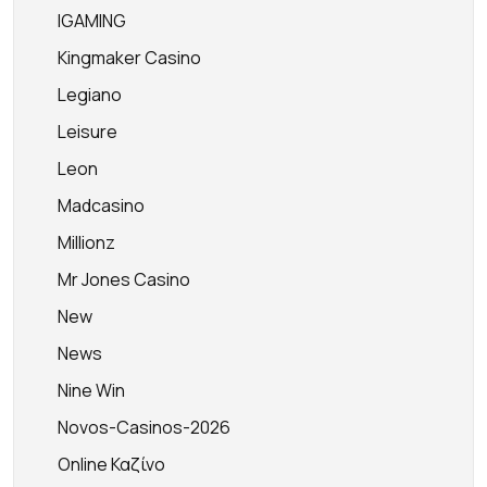
IGAMING
Kingmaker Casino
Legiano
Leisure
Leon
Madcasino
Millionz
Mr Jones Casino
New
News
Nine Win
Novos-Casinos-2026
Online Καζίνο