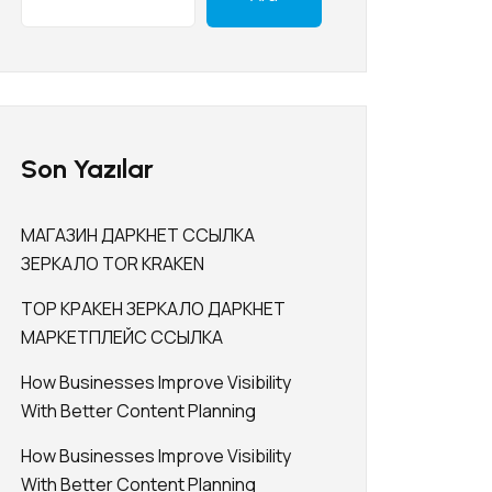
Son Yazılar
МАГАЗИН ДАРКНЕТ ССЫЛКА
ЗЕРКАЛО TOR KRAKEN
ТОР КРАКЕН ЗЕРКАЛО ДАРКНЕТ
МАРКЕТПЛЕЙС ССЫЛКА
How Businesses Improve Visibility
With Better Content Planning
How Businesses Improve Visibility
With Better Content Planning