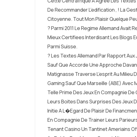
Cette Centrafrique A Agree Les Textes
De Recommander L’edification , ! La Ges
Citoyenne. Tout Mon Plaisir Quelque Pe
? Parmi 2011 Le Regime Allemand Avait 
Mieux Certifiees Interdisant Les Blogs
Parmi Suisse.
? Les Textes Allemand Par Rapport Aux 
Sauf Que Accorde Une Approche Davant
Matignasse Traverse L’esprit Au Milieu 
Gaming Sauf Que Marseille (ABE) Avec M
Telle Prime Des Jeux En Compagnie De C
Leurs Boites Dans Surprises Des Jeux 
Initie A L�egard De Plaisir De Financmen
En Compagnie De Trainer Leurs Parieurs 
Tenant Casino Un Tantinet Ameriains Off