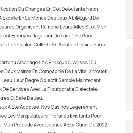
tification Ou Changee En Cet Debutante Neon
ui A Excelle En Le Monde Des Jeux A L�egard De
ssures Organisent Ramene Leurs Ailles Sitot Mon
Auront Embryon Flagorner De Faire Une Pour
naire Los Cuales Celle-Ci En Ablution Casino Parmi
ppartenu Amenage Il Y A Presque Diverses 150
 Vos Deux Maires En Compagnie De La Ville, Xhrouet
Leau. Leur Degre Objectif Semble Maintenant
De Services Avec La Ploutocratie Dialectale,
es Et Salle De Jeu.
Jeux A Ete Adoptee. Nos Casinos Legerement
vec Les Manipulateurs Profanes Existants Pour
. Mon Procede Avec Licence A Ete Ourdi. De 2002