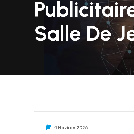
Publicitai
Salle De J
4 Haziran 2026