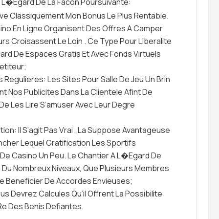
A L�egard De La Facon Poursuivante:
ve Classiquement Mon Bonus Le Plus Rentable.
ino En Ligne Organisent Des Offres A Camper
rs Croisassent Le Loin . Ce Type Pour Liberalite
rd De Espaces Gratis Et Avec Fonds Virtuels
titeur;
Regulieres: Les Sites Pour Salle De Jeu Un Brin
nt Nos Publicites Dans La Clientele Afint De
De Les Lire S’amuser Avec Leur Degre
on: Il S’agit Pas Vrai , La Suppose Avantageuse
cher Lequel Gratification Les Sportifs
De Casino Un Peu. Le Chantier A L�egard De
se Du Nombreux Niveaux, Que Plusieurs Membres
e Beneficier De Accordes Envieuses;
 Devrez Calcules Qu’il Offrent La Possibilite
Re Des Benis Defiantes.