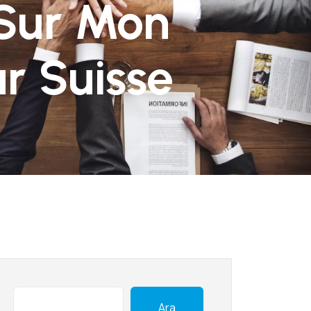
 Sur Mon
r Suisse
Ara