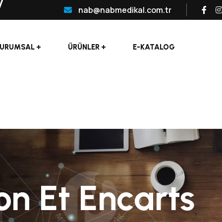
nab@nabmedikal.com.tr
URUMSAL
ÜRÜNLER
E-KATALOG
on Et Encarts