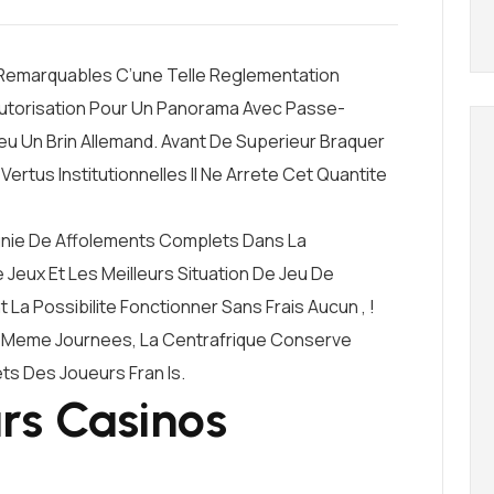
emarquables C’une Telle Reglementation
Autorisation Pour Un Panorama Avec Passe-
eu Un Brin Allemand. Avant De Superieur Braquer
 Vertus Institutionnelles Il Ne Arrete Cet Quantite
pagnie De Affolements Complets Dans La
Jeux Et Les Meilleurs Situation De Jeu De
a Possibilite Fonctionner Sans Frais Aucun , !
 Ce Meme Journees, La Centrafrique Conserve
ts Des Joueurs Fran Is.
rs Casinos