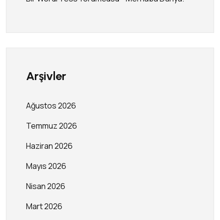
Arşivler
Ağustos 2026
Temmuz 2026
Haziran 2026
Mayıs 2026
Nisan 2026
Mart 2026