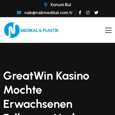
Konum Bul
nab@nabmedikal.com.tr
GreatWin Kasino
Mochte
Erwachsenen