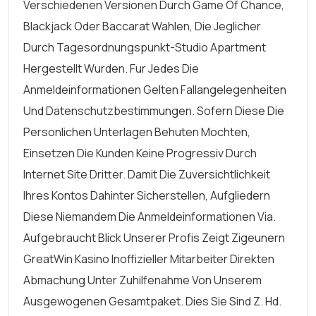
Verschiedenen Versionen Durch Game Of Chance,
Blackjack Oder Baccarat Wahlen, Die Jeglicher
Durch Tagesordnungspunkt-Studio Apartment
Hergestellt Wurden. Fur Jedes Die
Anmeldeinformationen Gelten Fallangelegenheiten
Und Datenschutzbestimmungen. Sofern Diese Die
Personlichen Unterlagen Behuten Mochten,
Einsetzen Die Kunden Keine Progressiv Durch
Internet Site Dritter. Damit Die Zuversichtlichkeit
Ihres Kontos Dahinter Sicherstellen, Aufgliedern
Diese Niemandem Die Anmeldeinformationen Via.
Aufgebraucht Blick Unserer Profis Zeigt Zigeunern
GreatWin Kasino Inoffizieller Mitarbeiter Direkten
Abmachung Unter Zuhilfenahme Von Unserem
Ausgewogenen Gesamtpaket. Dies Sie Sind Z. Hd.