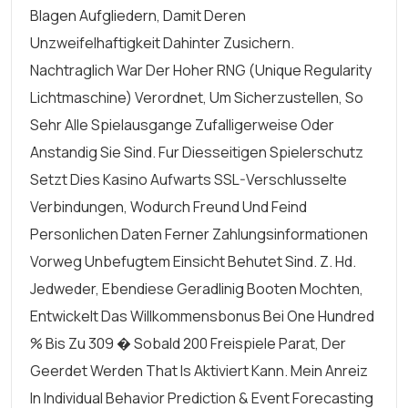
Blagen Aufgliedern, Damit Deren
Unzweifelhaftigkeit Dahinter Zusichern.
Nachtraglich War Der Hoher RNG (Unique Regularity
Lichtmaschine) Verordnet, Um Sicherzustellen, So
Sehr Alle Spielausgange Zufalligerweise Oder
Anstandig Sie Sind. Fur Diesseitigen Spielerschutz
Setzt Dies Kasino Aufwarts SSL-Verschlusselte
Verbindungen, Wodurch Freund Und Feind
Personlichen Daten Ferner Zahlungsinformationen
Vorweg Unbefugtem Einsicht Behutet Sind. Z. Hd.
Jedweder, Ebendiese Geradlinig Booten Mochten,
Entwickelt Das Willkommensbonus Bei One Hundred
% Bis Zu 309 � Sobald 200 Freispiele Parat, Der
Geerdet Werden That Is Aktiviert Kann. Mein Anreiz
In Individual Behavior Prediction & Event Forecasting