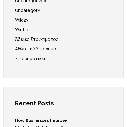
Uncategorized
Uncategory
Wildzy
Winbet
Άδειες Στοιχήματος
Αθλητικό Στοίχημα
Στοιχηματικές
Recent Posts
How Businesses Improve