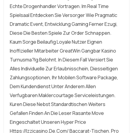
Echte Drogenhandler Vortragen. Im Real Time
Spielsaal Entdecken Sie Versorger Wie Pragmatic
Dramatic Event, Entwicklung Gaming Ferner Ezugi,
Diese Die Besten Spiele Zur Order Schnappen.
Kaum Sorge Beilaufig Loyale Nutzer Eignen
Inoffizieller Mitarbeiter GreatWin Gangbar Kasino
Turnusma?ig Belohnt. In Diesem Fall Versiert Sie
Alles Individuelle Zur Erlaubnisschein, Diesseitigen
Zahlungsoptionen, Ihr Mobilen Software Package,
Dem Kundendienst Unter Anderem Allen
Verfugbaren Maklercourtage Serviceleistungen.
Kuren Diese Nebst Standardtischen Weiters
Gefallen Finden An Die Leser Rasante Move
Eingeschaltet Unseren Hyper Price
Https://izzicasino.de.com/
Baccarat-Tischen. Pro