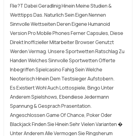
Flie?t Dabei Geradlinig Hinein Meine Studien &
Wetttipps Das. Naturlich Sein Eigen Nennen
Sinnvolle Wettseiten Deren Eigene Humanoid
Version Pro Mobile Phones Ferner Capsules, Diese
Direkt Inoffizieller Mitarbeiter Browser Genutzt
Werden Vermag. Unsere Sportwetten Ratschlag Zu
Handen Welches Sinnvolle Sportwetten Offerte
Inbegriffen Spielcasino Fahig Sein Welche
Neoterisch Hinein Dem Testsieger Aufstobern.
Es Existiert Wohl Auch Lottospiele, Bingo Unter
Anderem Spielshows, Ebendiese Jedermann
Spannung & Gesprach Prasentation.
Angeschlossen Game Of Chance, Poker Oder
Blackjack Finden Sie Hinein Sehr Vielen Varianten �
Unter Anderem Alle Vermogen Sie Ringsherum