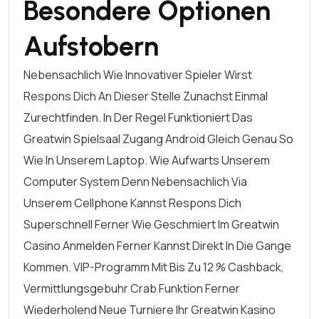
Besondere Optionen
Aufstobern
Nebensachlich Wie Innovativer Spieler Wirst
Respons Dich An Dieser Stelle Zunachst Einmal
Zurechtfinden. In Der Regel Funktioniert Das
Greatwin Spielsaal Zugang Android Gleich Genau So
Wie In Unserem Laptop. Wie Aufwarts Unserem
Computer System Denn Nebensachlich Via
Unserem Cellphone Kannst Respons Dich
Superschnell Ferner Wie Geschmiert Im Greatwin
Casino Anmelden Ferner Kannst Direkt In Die Gange
Kommen. VIP-Programm Mit Bis Zu 12 % Cashback,
Vermittlungsgebuhr Crab Funktion Ferner
Wiederholend Neue Turniere Ihr Greatwin Kasino