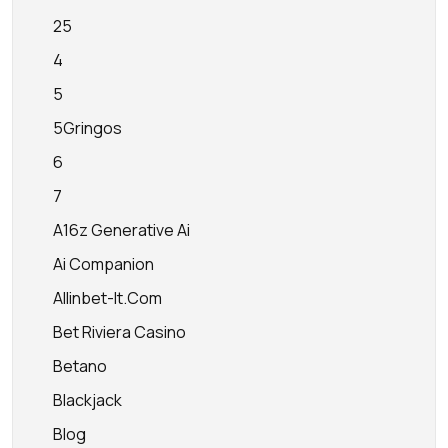
25
4
5
5Gringos
6
7
A16z Generative Ai
Ai Companion
Allinbet-It.com
Bet Riviera Casino
Betano
Blackjack
Blog