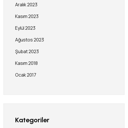
Aralık 2023
Kasım 2023
Eylül 2023
Ağustos 2023
Şubat 2023
Kasım 2018
Ocak 2017
Kategoriler