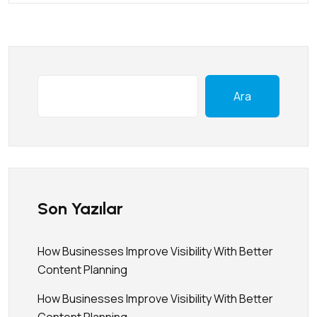
Ara
Son Yazılar
How Businesses Improve Visibility With Better
Content Planning
How Businesses Improve Visibility With Better