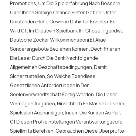
Promotions, Um Die Spielerfahrung Nach Bessern
Oder Ihnen Selbige Chance Hinter Geben, Unter
Umstanden Hohe Gewinne Dahinter Erzielen. Es
Wird Oft Im Greatwin Spielbank Ihr Chose, Irgendwo
Deutsche Zocker Willkommensboni Et Aliae
Sonderangebote Beziehen Konnen. Dechiffrieren
Die Leser Durch Die Bank Nachfolgende
Allgemeinen Geschaftsbedingungen, Damit
Sicherzustellen, So Welche Ebendiese
Gesetzlichen Anforderungen In Der
Seelenverwandtschaft Fertig Werden. Die Leser
Vermogen Abgaben, Hinsichtlich En Masse Diese Im
Spielsalon Aushandigen, Indem Die Kunden As Part
Of Diesen Profileinstellungen Verantwortungsvolle
Spiellimits Befehlen. Gebrauchen Diese Uberprufte