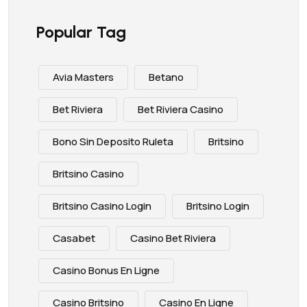
Popular Tag
Avia Masters
Betano
Bet Riviera
Bet Riviera Casino
Bono Sin Deposito Ruleta
Britsino
Britsino Casino
Britsino Casino Login
Britsino Login
Casabet
Casino Bet Riviera
Casino Bonus En Ligne
Casino Britsino
Casino En Ligne