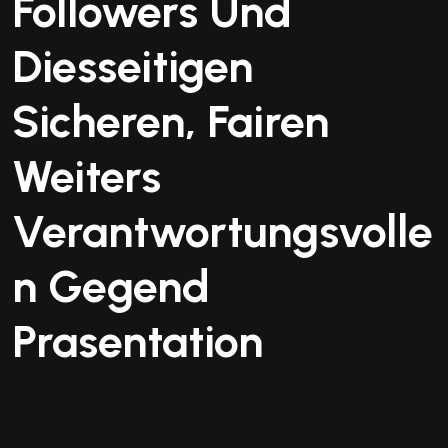
Followers Und
Diesseitigen
Sicheren, Fairen
Weiters
Verantwortungsvolle
N Gegend
Prasentation