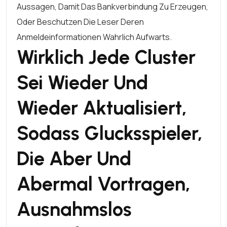
Aussagen, Damit Das Bankverbindung Zu Erzeugen,
Oder Beschutzen Die Leser Deren
Anmeldeinformationen Wahrlich Aufwarts.
Wirklich Jede Cluster
Sei Wieder Und
Wieder Aktualisiert,
Sodass Glucksspieler,
Die Aber Und
Abermal Vortragen,
Ausnahmslos