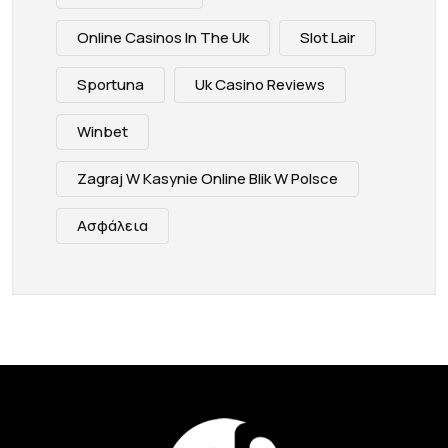
Online Casinos In The Uk
Slot Lair
Sportuna
Uk Casino Reviews
Winbet
Zagraj W Kasynie Online Blik W Polsce
Ασφάλεια