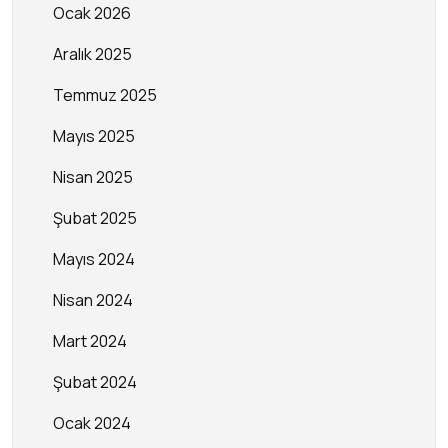
Ocak 2026
Aralık 2025
Temmuz 2025
Mayıs 2025
Nisan 2025
Şubat 2025
Mayıs 2024
Nisan 2024
Mart 2024
Şubat 2024
Ocak 2024