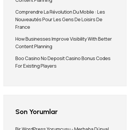
Content Planning
Comprendre La Révolution Du Mobile : Les
Nouveautés Pour Les Gens De Loisirs De
France
How Businesses Improve Visibility With Better
Content Planning
Boo Casino No Deposit Casino Bonus Codes
For Existing Players
Son Yorumlar
Bir WordPress Yorumcusu
-
Merhaba Dünya!