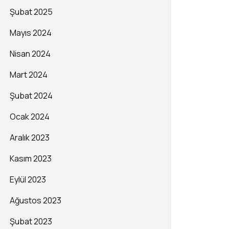
Şubat 2025
Mayıs 2024
Nisan 2024
Mart 2024
Şubat 2024
Ocak 2024
Aralık 2023
Kasım 2023
Eylül 2023
Ağustos 2023
Şubat 2023