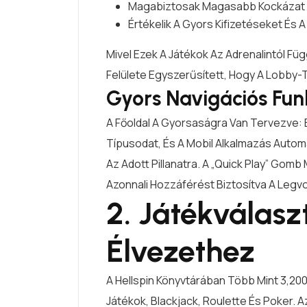
Magabiztosak Magasabb Kockázat V
Értékelik A Gyors Kifizetéseket És 
Mivel Ezek A Játékok Az Adrenalintól Fü
Felülete Egyszerűsített, Hogy A Lobby-T
Gyors Navigációs Fun
A Főoldal A Gyorsaságra Van Tervezve: E
Típusodat, És A Mobil Alkalmazás Auto
Az Adott Pillanatra. A „Quick Play” Gomb
Azonnali Hozzáférést Biztosítva A Legvo
2. Játékválasz
Élvezethez
A Hellspin Könyvtárában Több Mint 3,20
Játékok, Blackjack, Roulette És Poker. 