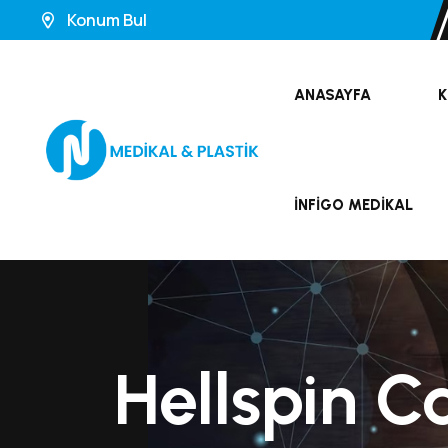
Konum Bul
ANASAYFA
K
İNFIGO MEDIKAL
Hellspin C