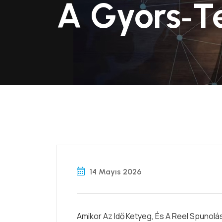
A Gyors‑t
14 Mayıs 2026
Amikor Az Idő Ketyeg, És A Reel Spunolás