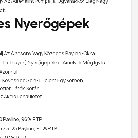
gy Az Adrenalint Pumpálja, Ugyanakkor Elég Nagy
ot.
tes Nyerőgépek
j Az Alacsony Vagy Közepes Payline-Okkal
-To-Player) Nyerőgépekre, Amelyek Még Így Is
Azonnal.
l Kevesebb Spin-T Jelent Egy Körben.
etlen Játék Során.
Az Akció Lendületét.
0 Payline, 96% RTP.
rcsa, 25 Payline, 95% RTP.
ne, 94% RTP.