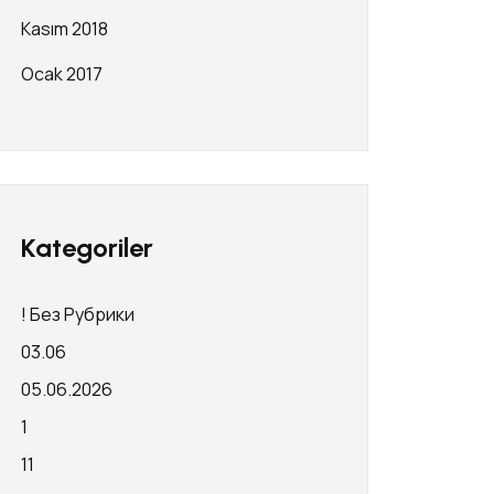
Kasım 2018
Ocak 2017
Kategoriler
! Без Рубрики
03.06
05.06.2026
1
11