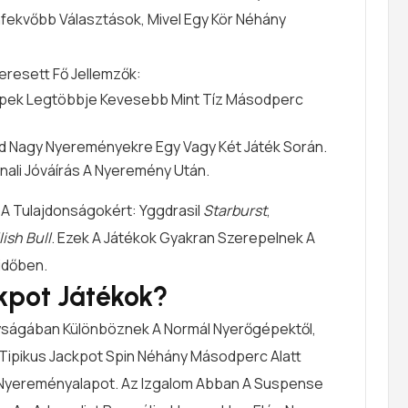
ekvőbb Választások, Mivel Egy Kör Néhány
Keresett Fő Jellemzők:
pek Legtöbbje Kevesebb Mint Tíz Másodperc
d Nagy Nyereményekre Egy Vagy Két Játék Során.
nali Jóváírás A Nyeremény Után.
 A Tulajdonságokért: Yggdrasil
Starburst
,
lish Bull
. Ezek A Játékok Gyakran Szerepelnek A
időben.
kpot Játékok?
gyságában Különböznek A Normál Nyerőgépektől,
ipikus Jackpot Spin Néhány Másodperc Alatt
ív Nyereményalapot. Az Izgalom Abban A Suspense