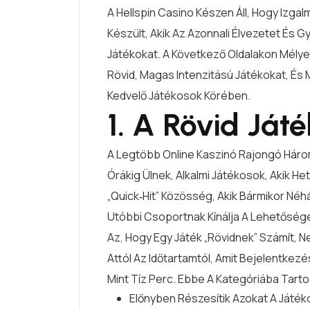
A Hellspin Casino Készen Áll, Hogy Izga
Készült, Akik Az Azonnali Élvezetet És
Játékokat. A Következő Oldalakon Mély
Rövid, Magas Intenzitású Játékokat, És 
Kedvelő Játékosok Körében.
1. A Rövid Ját
A Legtöbb Online Kaszinó Rajongó Háro
Órákig Ülnek, Alkalmi Játékosok, Akik H
„quick‑hit” Közösség, Akik Bármikor Né
Utóbbi Csoportnak Kínálja A Lehetősége
Az, Hogy Egy Játék „rövidnek” Számít, 
Attól Az Időtartamtól, Amit Bejelentkez
Mint Tíz Perc. Ebbe A Kategóriába Tart
Előnyben Részesítik Azokat A Játé