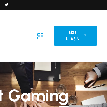
BIZE
ULAŞIN
it Gaming