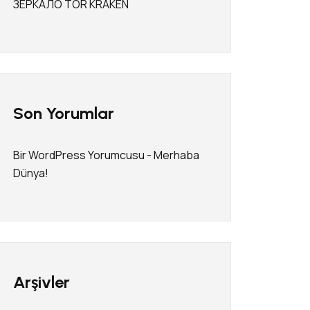
ЗЕРКАЛО TOR KRAKEN
Son Yorumlar
Bir WordPress Yorumcusu
-
Merhaba
Dünya!
Arşivler