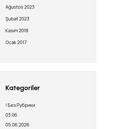
Ağustos 2023
Şubat 2023
Kasım 2018
Ocak 2017
Kategoriler
! Без Рубрики
03.06
05.06.2026