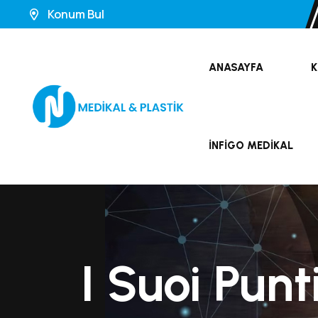
Konum Bul
ANASAYFA
K
İNFIGO MEDIKAL
I Suoi Punt