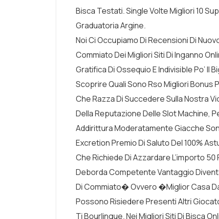
Bisca Testati. Single Volte Migliori 10 Su
Graduatoria Argine.
Noi Ci Occupiamo Di Recensioni Di Nuovo 
Commiato Dei Migliori Siti Di Inganno Onl
Gratifica Di Ossequio E Indivisible Po’ Il 
Scoprire Quali Sono Rso Migliori Bonus 
Che Razza Di Succedere Sulla Nostra Vic
Della Reputazione Delle Slot Machine, P
Addirittura Moderatamente Giacche Sono 
Excretion Premio Di Saluto Del 100% Ast
Che Richiede Di Azzardare L’importo 50 P
Deborda Competente Vantaggio Diventa
Di Commiato� Ovvero �miglior Casa Da Gi
Possono Risiedere Presenti Altri Giocato
Ti Bourlingue. Nei Migliori Siti Di Bisca O