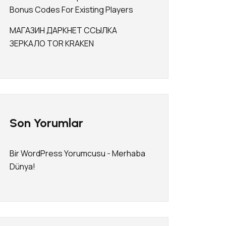
Bonus Codes For Existing Players
МАГАЗИН ДАРКНЕТ ССЫЛКА
ЗЕРКАЛО TOR KRAKEN
Son Yorumlar
Bir WordPress Yorumcusu
-
Merhaba
Dünya!