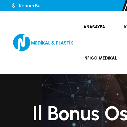
Konum Bul
ANASAYFA
K
İNFIGO MEDIKAL
Il Bonus O