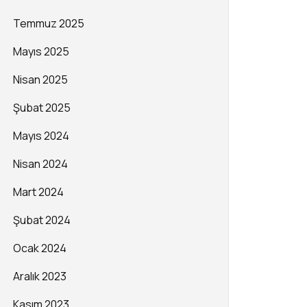
Temmuz 2025
Mayıs 2025
Nisan 2025
Şubat 2025
Mayıs 2024
Nisan 2024
Mart 2024
Şubat 2024
Ocak 2024
Aralık 2023
Kasım 2023