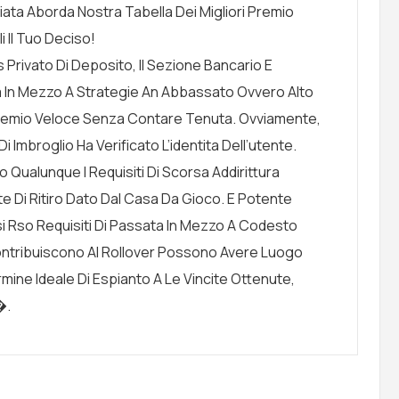
chiata Aborda Nostra Tabella Dei Migliori Premio
 Il Tuo Deciso!
Privato Di Deposito, Il Sezione Bancario E
a In Mezzo A Strategie An Abbassato Ovvero Alto
Premio Veloce Senza Contare Tenuta. Ovviamente,
 Imbroglio Ha Verificato L’identita Dell’utente.
 Qualunque I Requisiti Di Scorsa Addirittura
e Di Ritiro Dato Dal Casa Da Gioco. E Potente
 Rso Requisiti Di Passata In Mezzo A Codesto
 Contribuiscono Al Rollover Possono Avere Luogo
rmine Ideale Di Espianto A Le Vincite Ottenute,
�.