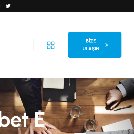
BIZE
ULAŞIN
bet E