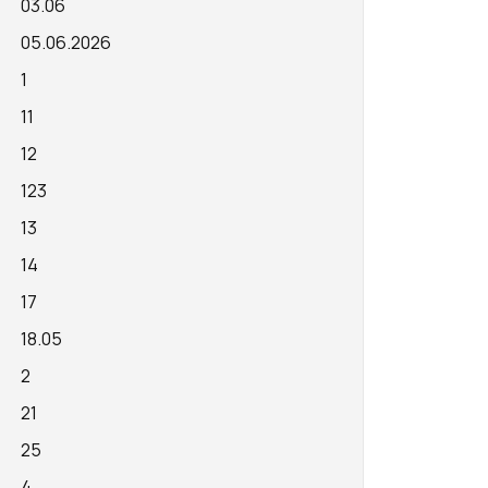
03.06
05.06.2026
1
11
12
123
13
14
17
18.05
2
21
25
4