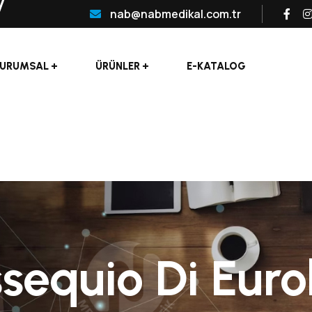
nab@nabmedikal.com.tr
URUMSAL
ÜRÜNLER
E-KATALOG
ssequio Di Euro