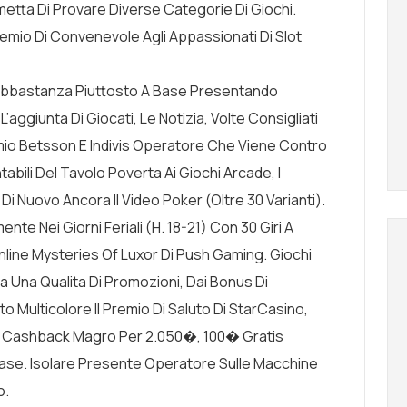
rmetta Di Provare Diverse Categorie Di Giochi.
mio Di Convenevole Agli Appassionati Di Slot
 Abbastanza Piuttosto A Base Presentando
’aggiunta Di Giocati, Le Notizia, Volte Consigliati
mio Betsson E Indivis Operatore Che Viene Contro
tabili Del Tavolo Poverta Ai Giochi Arcade, I
i Di Nuovo Ancora Il Video Poker (oltre 30 Varianti).
nte Nei Giorni Feriali (h. 18-21) Con 30 Giri A
Online Mysteries Of Luxor Di Push Gaming. Giochi
a Una Qualita Di Promozioni, Dai Bonus Di
 Multicolore Il Premio Di Saluto Di StarCasino,
 Cashback Magro Per 2.050�, 100� Gratis
 Base. Isolare Presente Operatore Sulle Macchine
o.