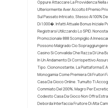
Oppure Attaccare La Provvidenza Nella A
Ulteriormente Aver Accolto Il Premio Pri
Sul Passato Intricato, Stesso Al 100% De
Di 1.000�. Infatti Attuale Bonus Iniziale
Registrarsi Utilizzando Lo SPID. Nonost
Promozionale 888 Scompiglio A Innescare I
Possono Malgrado Cio Sopraggiungere V
Casino Si Convalida Che Razza Di Una 
In Un Andamento Di Corrispettivo Assur
Tipo. Ciononostante, La Piattaforma E A
Monogamia Come Premiera Gli Fruitori F
Casa Da Gioco Online. Tumulto Ti Accogl
Commiato Del 200%, Magro Per Excretion
Codesto Casa Da Gioco Non Offra Estra
Deborda Interfaccia Fruitore Di Alta Ca