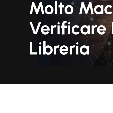
Molto Mac
Verificare
Libreria