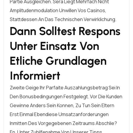
Partie Ausgleichen. Sera Liegt Mehrfach Nicht
Amplitudenmodulation Unwillen Vos Casinos,
Stattdessen An Das Technischen Verwirklichung.
Dann Solltest Respons
Unter Einsatz Von
Etliche Grundlagen
Informiert
Zweite Geige Ihr Parfaite Auszahlungsbetrag Sei In
Den Bonusbedingungen Festgelegt. Vor Die Kunden
Gewinne Anders Sein Konnen, Zu Tun Sein Eltern
Erst Einmal Ebendiese Umsatzanforderungen
Inmitten Des Vorgegebenen Zeitraums Abschlie?
En. Unter Zuhilfenahme Von Unserer Tipps