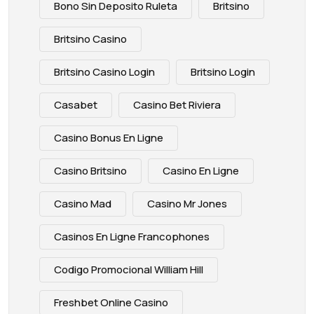
Bono Sin Deposito Ruleta
Britsino
Britsino Casino
Britsino Casino Login
Britsino Login
Casabet
Casino Bet Riviera
Casino Bonus En Ligne
Casino Britsino
Casino En Ligne
Casino Mad
Casino Mr Jones
Casinos En Ligne Francophones
Codigo Promocional William Hill
Freshbet Online Casino