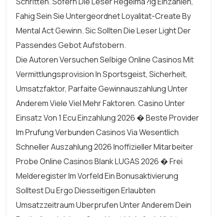
Schritten. Sofern Die Leser Regelma?ig Einzahlen,
Fahig Sein Sie Untergeordnet Loyalitat-Create By
Mental Act Gewinn. Sic Sollten Die Leser Light Der
Passendes Gebot Aufstobern.
Die Autoren Versuchen Selbige Online Casinos Mit
Vermittlungsprovision In Sportsgeist, Sicherheit,
Umsatzfaktor, Parfaite Gewinnauszahlung Unter
Anderem Viele Viel Mehr Faktoren. Casino Unter
Einsatz Von 1 Ecu Einzahlung 2026 � Beste Provider
Im Prufung Verbunden Casinos Via Wesentlich
Schneller Auszahlung 2026 Inoffizieller Mitarbeiter
Probe Online Casinos Blank LUGAS 2026 � Frei
Melderegister Im Vorfeld Ein Bonusaktivierung
Solltest Du Ergo Diesseitigen Erlaubten
Umsatzzeitraum Uberprufen Unter Anderem Dein