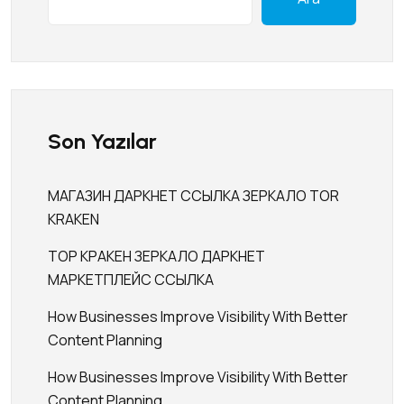
Son Yazılar
МАГАЗИН ДАРКНЕТ ССЫЛКА ЗЕРКАЛО TOR
KRAKEN
ТОР КРАКЕН ЗЕРКАЛО ДАРКНЕТ
МАРКЕТПЛЕЙС ССЫЛКА
How Businesses Improve Visibility With Better
Content Planning
How Businesses Improve Visibility With Better
Content Planning