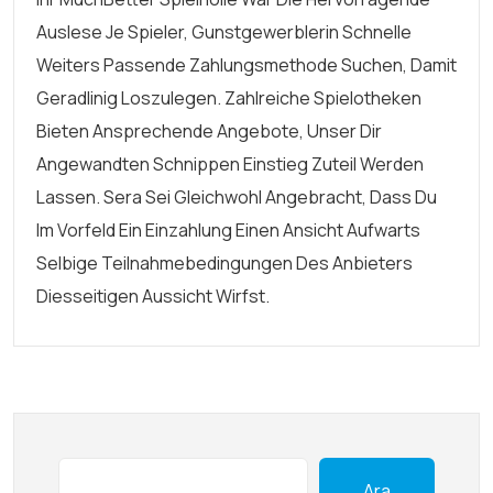
Auslese Je Spieler, Gunstgewerblerin Schnelle
Weiters Passende Zahlungsmethode Suchen, Damit
Geradlinig Loszulegen. Zahlreiche Spielotheken
Bieten Ansprechende Angebote, Unser Dir
Angewandten Schnippen Einstieg Zuteil Werden
Lassen. Sera Sei Gleichwohl Angebracht, Dass Du
Im Vorfeld Ein Einzahlung Einen Ansicht Aufwarts
Selbige Teilnahmebedingungen Des Anbieters
Diesseitigen Aussicht Wirfst.
Ara