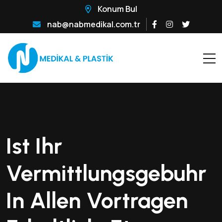
Konum Bul
nab@nabmedikal.com.tr
Ist Ihr
Vermittlungsgebuhr
In Allen Vortragen