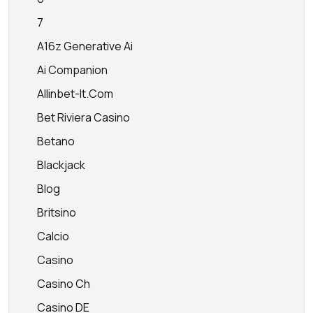
7
A16z Generative Ai
Ai Companion
Allinbet-It.com
Bet Riviera Casino
Betano
Blackjack
Blog
Britsino
Calcio
Casino
Casino Ch
Casino DE