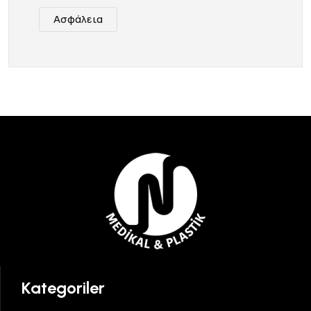
Ασφάλεια
Kategoriler