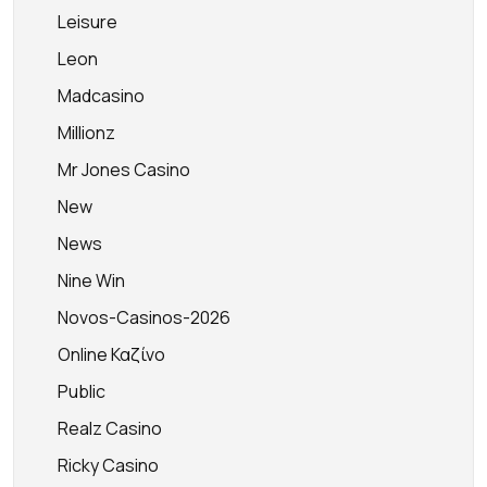
Leisure
Leon
Madcasino
Millionz
Mr Jones Casino
New
News
Nine Win
Novos-Casinos-2026
Online Καζίνο
Public
Realz Casino
Ricky Casino