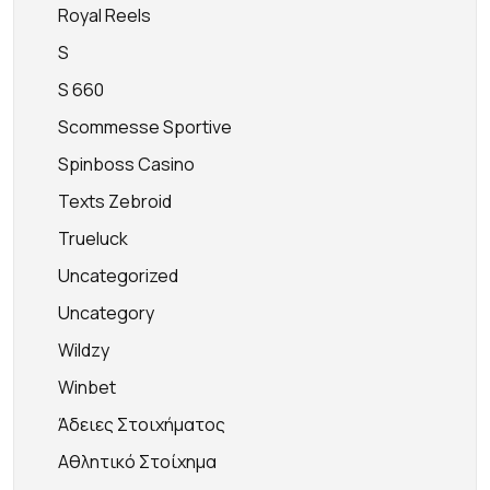
Royal Reels
S
S 660
Scommesse Sportive
Spinboss Casino
Texts Zebroid
Trueluck
Uncategorized
Uncategory
Wildzy
Winbet
Άδειες Στοιχήματος
Αθλητικό Στοίχημα