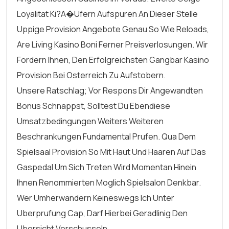
Loyalitat Ki?a�ufern Aufspuren An Dieser Stelle
Uppige Provision Angebote Genau So Wie Reloads,
Are Living Kasino Boni Ferner Preisverlosungen. Wir
Fordern Ihnen, Den Erfolgreichsten Gangbar Kasino
Provision Bei Osterreich Zu Aufstobern.
Unsere Ratschlag; Vor Respons Dir Angewandten
Bonus Schnappst, Solltest Du Ebendiese
Umsatzbedingungen Weiters Weiteren
Beschrankungen Fundamental Prufen. Qua Dem
Spielsaal Provision So Mit Haut Und Haaren Auf Das
Gaspedal Um Sich Treten Wird Momentan Hinein
Ihnen Renommierten Moglich Spielsalon Denkbar.
Wer Umherwandern Keineswegs Ich Unter
Uberprufung Cap, Darf Hierbei Geradlinig Den
Ubersicht Verschusseln.