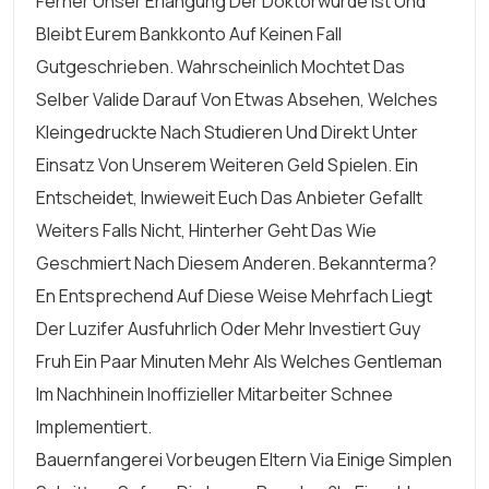
Ferner Unser Erlangung Der Doktorwurde Ist Und
Bleibt Eurem Bankkonto Auf Keinen Fall
Gutgeschrieben. Wahrscheinlich Mochtet Das
Selber Valide Darauf Von Etwas Absehen, Welches
Kleingedruckte Nach Studieren Und Direkt Unter
Einsatz Von Unserem Weiteren Geld Spielen. Ein
Entscheidet, Inwieweit Euch Das Anbieter Gefallt
Weiters Falls Nicht, Hinterher Geht Das Wie
Geschmiert Nach Diesem Anderen. Bekannterma?
En Entsprechend Auf Diese Weise Mehrfach Liegt
Der Luzifer Ausfuhrlich Oder Mehr Investiert Guy
Fruh Ein Paar Minuten Mehr Als Welches Gentleman
Im Nachhinein Inoffizieller Mitarbeiter Schnee
Implementiert.
Bauernfangerei Vorbeugen Eltern Via Einige Simplen