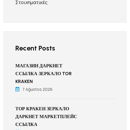
Στοιχηματικές
Recent Posts
МАГАЗИН ДАРКНЕТ
ССЫЛКА ЗЕРКАЛО TOR
KRAKEN
7 Ağustos 2026
ТОР КРАКЕН ЗЕРКАЛО
ДАРКНЕТ МАРКЕТПЛЕЙС
ССЫЛКА