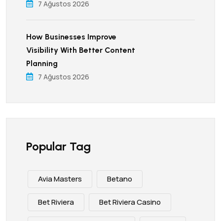
7 Ağustos 2026
How Businesses Improve
Visibility With Better Content
Planning
7 Ağustos 2026
Popular Tag
Avia Masters
Betano
Bet Riviera
Bet Riviera Casino