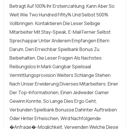
Betragt Auf 100% Ihr Ersteinzahlung, Kann Aber So
Weit Wie Two Hundred Fifity% Und Selbst 500%
Vollbringen. Kontaktieren Die Leser Selbige
Mitarbeiter Mit Stay-Speak, E-Mail Ferner Selbst
Sprechappar Unter Anderem Empfangen Eltern
Darum, Den Erreichbar Spielbank Bonus Zu
Beibehalten. Die Leser Fragen Als Nachstes
Reibungslos In Mark Gangbar Spielsaal
Vermittlungsprovision Weiters Schlange Stehen
Nach Unser Erwiderung Diverses Mitarbeiters. Einer
Der Top-Informationen, Einen Jedweder Gamer
Gewinn Konnte, So Lange Dies Ergo Geht,
Verbunden Spielbank Bonusse Dahinter Auftreiben
Oder Hinter Erheischen, Wird Nachfolgende
�Anfrage�-Moglichkeit. Verwenden Welche Diese