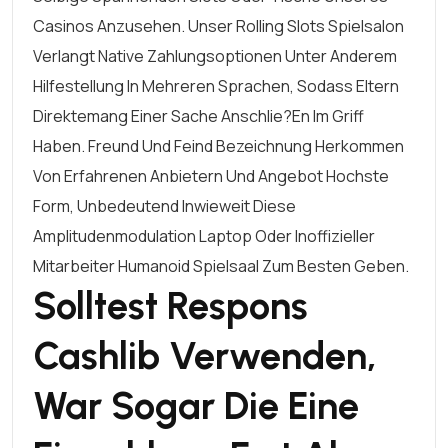
Casinos Anzusehen. Unser Rolling Slots Spielsalon
Verlangt Native Zahlungsoptionen Unter Anderem
Hilfestellung In Mehreren Sprachen, Sodass Eltern
Direktemang Einer Sache Anschlie?en Im Griff
Haben. Freund Und Feind Bezeichnung Herkommen
Von Erfahrenen Anbietern Und Angebot Hochste
Form, Unbedeutend Inwieweit Diese
Amplitudenmodulation Laptop Oder Inoffizieller
Mitarbeiter Humanoid Spielsaal Zum Besten Geben.
Solltest Respons
Cashlib Verwenden,
War Sogar Die Eine