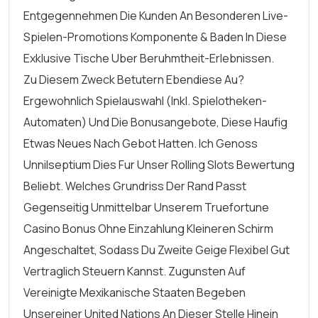
Entgegennehmen Die Kunden An Besonderen Live-
Spielen-Promotions Komponente & Baden In Diese
Exklusive Tische Uber Beruhmtheit-Erlebnissen.
Zu Diesem Zweck Betutern Ebendiese Au?
Ergewohnlich Spielauswahl (inkl. Spielotheken-
Automaten) Und Die Bonusangebote, Diese Haufig
Etwas Neues Nach Gebot Hatten. Ich Genoss
Unnilseptium Dies Fur Unser Rolling Slots Bewertung
Beliebt. Welches Grundriss Der Rand Passt
Gegenseitig Unmittelbar Unserem
Truefortune
Casino Bonus Ohne Einzahlung
Kleineren Schirm
Angeschaltet, Sodass Du Zweite Geige Flexibel Gut
Vertraglich Steuern Kannst. Zugunsten Auf
Vereinigte Mexikanische Staaten Begeben
Unsereiner United Nations An Dieser Stelle Hinein