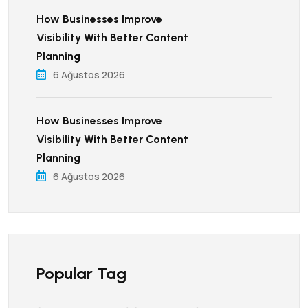
How Businesses Improve
Visibility With Better Content
Planning
6 Ağustos 2026
How Businesses Improve
Visibility With Better Content
Planning
6 Ağustos 2026
Popular Tag