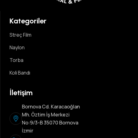
Kategoriler
Streç Film
Naylon
Torba
Koli Bandı
İletişim
Bornova Cd. Karacaoğlan
Mh. Öztim İş Merkezi
No:9/3-B 35070 Bornova
İzmir