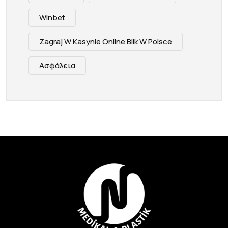
Winbet
Zagraj W Kasynie Online Blik W Polsce
Ασφάλεια