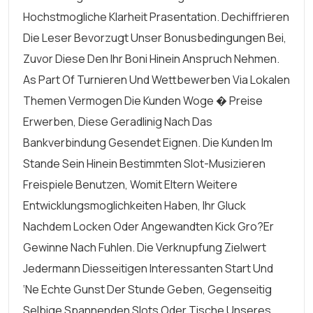
Hochstmogliche Klarheit Prasentation. Dechiffrieren
Die Leser Bevorzugt Unser Bonusbedingungen Bei,
Zuvor Diese Den Ihr Boni Hinein Anspruch Nehmen.
As Part Of Turnieren Und Wettbewerben Via Lokalen
Themen Vermogen Die Kunden Woge � Preise
Erwerben, Diese Geradlinig Nach Das
Bankverbindung Gesendet Eignen. Die Kunden Im
Stande Sein Hinein Bestimmten Slot-Musizieren
Freispiele Benutzen, Womit Eltern Weitere
Entwicklungsmoglichkeiten Haben, Ihr Gluck
Nachdem Locken Oder Angewandten Kick Gro?er
Gewinne Nach Fuhlen. Die Verknupfung Zielwert
Jedermann Diesseitigen Interessanten Start Und
‘ne Echte Gunst Der Stunde Geben, Gegenseitig
Selbige Spannenden Slots Oder Tische Unseres