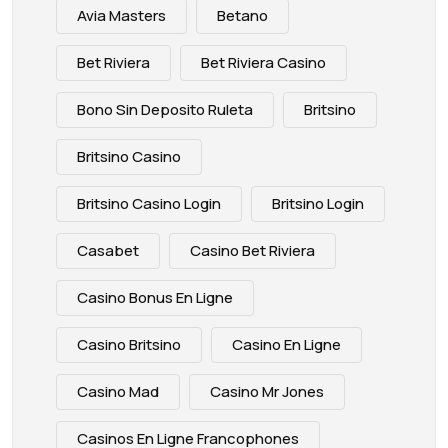
Avia Masters
Betano
Bet Riviera
Bet Riviera Casino
Bono Sin Deposito Ruleta
Britsino
Britsino Casino
Britsino Casino Login
Britsino Login
Casabet
Casino Bet Riviera
Casino Bonus En Ligne
Casino Britsino
Casino En Ligne
Casino Mad
Casino Mr Jones
Casinos En Ligne Francophones