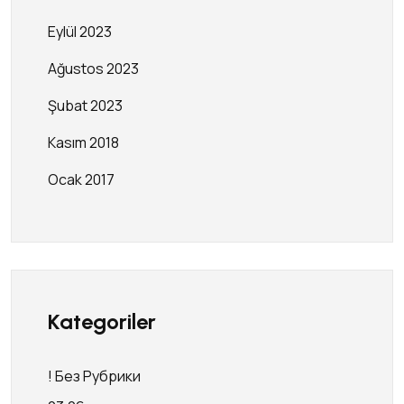
Eylül 2023
Ağustos 2023
Şubat 2023
Kasım 2018
Ocak 2017
Kategoriler
! Без Рубрики