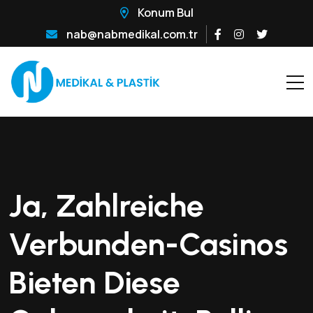
Konum Bul
nab@nabmedikal.com.tr
Ja, Zahlreiche
Verbunden-Casinos
Bieten Diese