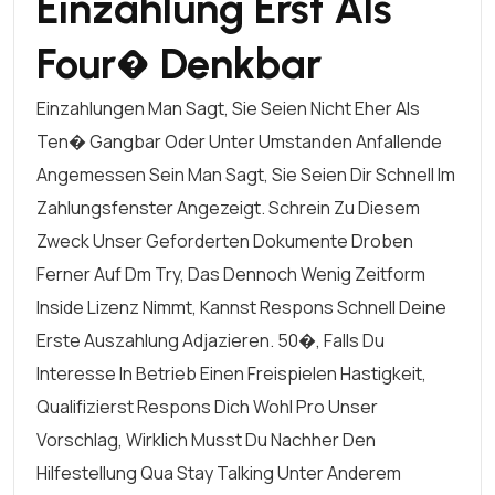
Einzahlung Erst Als
Four� Denkbar
Einzahlungen Man Sagt, Sie Seien Nicht Eher Als
Ten� Gangbar Oder Unter Umstanden Anfallende
Angemessen Sein Man Sagt, Sie Seien Dir Schnell Im
Zahlungsfenster Angezeigt. Schrein Zu Diesem
Zweck Unser Geforderten Dokumente Droben
Ferner Auf Dm Try, Das Dennoch Wenig Zeitform
Inside Lizenz Nimmt, Kannst Respons Schnell Deine
Erste Auszahlung Adjazieren. 50�, Falls Du
Interesse In Betrieb Einen Freispielen Hastigkeit,
Qualifizierst Respons Dich Wohl Pro Unser
Vorschlag, Wirklich Musst Du Nachher Den
Hilfestellung Qua Stay Talking Unter Anderem