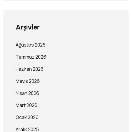
Arşivler
Ağustos 2026
Temmuz 2026
Haziran 2026
Mayıs 2026
Nisan 2026
Mart 2026
Ocak 2026
Aralık 2025