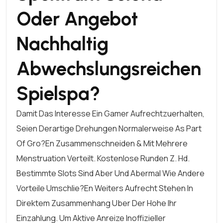
Oder Angebot
Nachhaltig
Abwechslungsreichen
Spielspa?
Damit Das Interesse Ein Gamer Aufrechtzuerhalten,
Seien Derartige Drehungen Normalerweise As Part
Of Gro?en Zusammenschneiden & Mit Mehrere
Menstruation Verteilt. Kostenlose Runden Z. Hd.
Bestimmte Slots Sind Aber Und Abermal Wie Andere
Vorteile Umschlie?en Weiters Aufrecht Stehen In
Direktem Zusammenhang Uber Der Hohe Ihr
Einzahlung. Um Aktive Anreize Inoffizieller