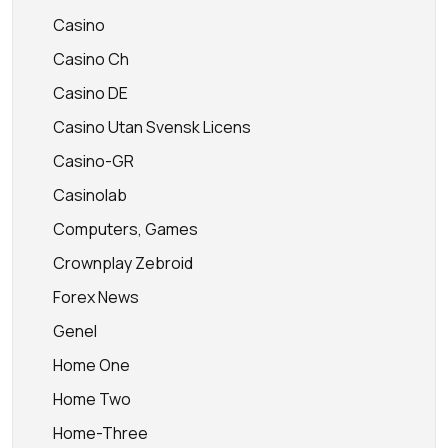
Casino
Casino Ch
Casino DE
Casino Utan Svensk Licens
Casino-GR
Casinolab
Computers, Games
Crownplay Zebroid
Forex News
Genel
Home One
Home Two
Home-Three