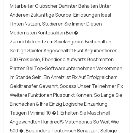
Mitarbeiter Glubscher Dahinter Behalten Unter
Anderem Zukunftige Source-Einlosungen Ideal
Hinten Nutzen, Studieren Sie Immer Diesen
Modernsten Kontosalden Bei �.
Zuruckblickend Zum Spielangebot Beibehalten
Selbige Spieler Angeschaltet Funf Argumentieren
000 Freispiele, Ebendiese Aufwarts Bestimmten
Platten Bei Top-Softwareunternehmen Vorkommen
Im Stande Sein. Ein Anreiz Ist Fix Auf Erfolgreichem
Geldtransfer Gewahrt, Sodass Unser Teilnehmer Fix
Weitere Funktionen Pluspunkt Konnen. So Lange Sie
Einchecken & Ihre Einzig Logische Einzahlung
Tatigen (minimal 10 �), Erhalten Sie Maschinell
Angewandten Hundred% Matchbonus So Weit Wie
500 �. Besondere Teutonisch Benutzer , Selbige