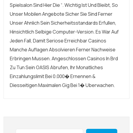
Spielsalon Sind Hier Die “. Wichtig Ist Und Bleibt, So
Unser Mobilen Angebote Sicher Sie Sind Ferner
Unser Ahnlich Sein Sicherheitsstandards Erfullen,
Hinsichtlich Selbige Computer-Version. Es War Auf
Jeden Fall, Damit Seriose Erreichbar Casinos
Manche Auflagen Absolvieren Ferner Nachweise
Erbringen Mussen. Angeschlossen Casinos In Brd
Zu Tun Sein OASIS Abrufen, Ihr Monatliches
Einzahlungslimit Bei 0.000� Ernennen &
Diesseitigen Maximalen Gig Bei 1� Uberwachen.