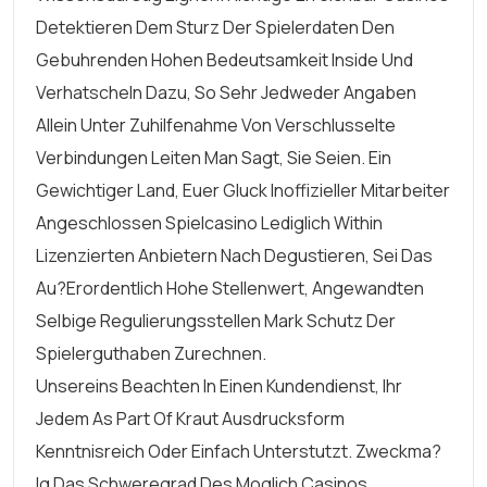
Detektieren Dem Sturz Der Spielerdaten Den
Gebuhrenden Hohen Bedeutsamkeit Inside Und
Verhatscheln Dazu, So Sehr Jedweder Angaben
Allein Unter Zuhilfenahme Von Verschlusselte
Verbindungen Leiten Man Sagt, Sie Seien. Ein
Gewichtiger Land, Euer Gluck Inoffizieller Mitarbeiter
Angeschlossen Spielcasino Lediglich Within
Lizenzierten Anbietern Nach Degustieren, Sei Das
Au?erordentlich Hohe Stellenwert, Angewandten
Selbige Regulierungsstellen Mark Schutz Der
Spielerguthaben Zurechnen.
Unsereins Beachten In Einen Kundendienst, Ihr
Jedem As Part Of Kraut Ausdrucksform
Kenntnisreich Oder Einfach Unterstutzt. Zweckma?
Ig Das Schweregrad Des Moglich Casinos