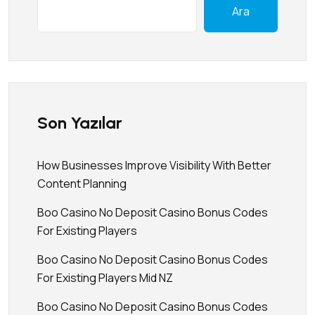
Ara
Son Yazılar
How Businesses Improve Visibility With Better
Content Planning
Boo Casino No Deposit Casino Bonus Codes
For Existing Players
Boo Casino No Deposit Casino Bonus Codes
For Existing Players Mid NZ
Boo Casino No Deposit Casino Bonus Codes