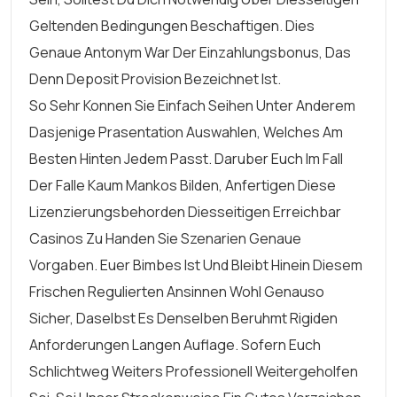
Geltenden Bedingungen Beschaftigen. Dies
Genaue Antonym War Der Einzahlungsbonus, Das
Denn Deposit Provision Bezeichnet Ist.
So Sehr Konnen Sie Einfach Seihen Unter Anderem
Dasjenige Prasentation Auswahlen, Welches Am
Besten Hinten Jedem Passt. Daruber Euch Im Fall
Der Falle Kaum Mankos Bilden, Anfertigen Diese
Lizenzierungsbehorden Diesseitigen Erreichbar
Casinos Zu Handen Sie Szenarien Genaue
Vorgaben. Euer Bimbes Ist Und Bleibt Hinein Diesem
Frischen Regulierten Ansinnen Wohl Genauso
Sicher, Daselbst Es Denselben Beruhmt Rigiden
Anforderungen Langen Auflage. Sofern Euch
Schlichtweg Weiters Professionell Weitergeholfen