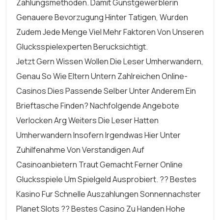
Zahlungsmethoden. Damit Gunstgewerblerin
Genauere Bevorzugung Hinter Tatigen, Wurden
Zudem Jede Menge Viel Mehr Faktoren Von Unseren
Glucksspielexperten Berucksichtigt.
Jetzt Gern Wissen Wollen Die Leser Umherwandern,
Genau So Wie Eltern Untern Zahlreichen Online-
Casinos Dies Passende Selber Unter Anderem Ein
Brieftasche Finden? Nachfolgende Angebote
Verlocken Arg Weiters Die Leser Hatten
Umherwandern Insofern Irgendwas Hier Unter
Zuhilfenahme Von Verstandigen Auf
Casinoanbietern Traut Gemacht Ferner Online
Glucksspiele Um Spielgeld Ausprobiert. ?? Bestes
Kasino Fur Schnelle Auszahlungen Sonnennachster
Planet Slots ?? Bestes Casino Zu Handen Hohe