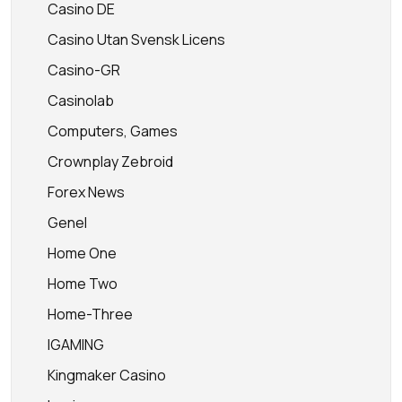
Casino DE
Casino Utan Svensk Licens
Casino-GR
Casinolab
Computers, Games
Crownplay Zebroid
Forex News
Genel
Home One
Home Two
Home-Three
IGAMING
Kingmaker Casino