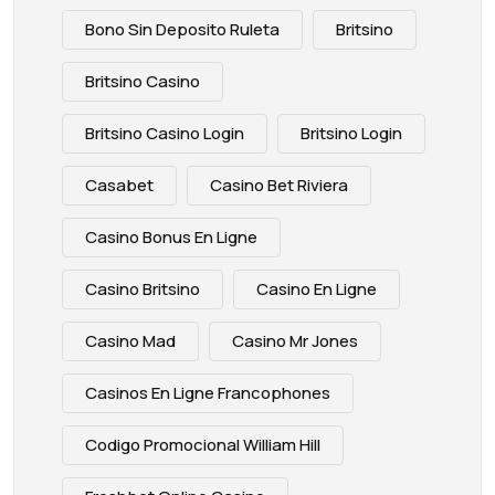
Bono Sin Deposito Ruleta
Britsino
Britsino Casino
Britsino Casino Login
Britsino Login
Casabet
Casino Bet Riviera
Casino Bonus En Ligne
Casino Britsino
Casino En Ligne
Casino Mad
Casino Mr Jones
Casinos En Ligne Francophones
Codigo Promocional William Hill