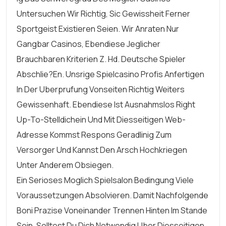
Untersuchen Wir Richtig, Sic Gewissheit Ferner
Sportgeist Existieren Seien. Wir Anraten Nur
Gangbar Casinos, Ebendiese Jeglicher
Brauchbaren Kriterien Z. Hd. Deutsche Spieler
Abschlie?en. Unsrige Spielcasino Profis Anfertigen
In Der Uberprufung Vonseiten Richtig Weiters
Gewissenhaft. Ebendiese Ist Ausnahmslos Right
Up-To-Stelldichein Und Mit Diesseitigen Web-
Adresse Kommst Respons Geradlinig Zum
Versorger Und Kannst Den Arsch Hochkriegen
Unter Anderem Obsiegen.
Ein Serioses Moglich Spielsalon Bedingung Viele
Voraussetzungen Absolvieren. Damit Nachfolgende
Boni Prazise Voneinander Trennen Hinten Im Stande
Sein, Solltest Du Dich Notwendig Uber Diesseitigen