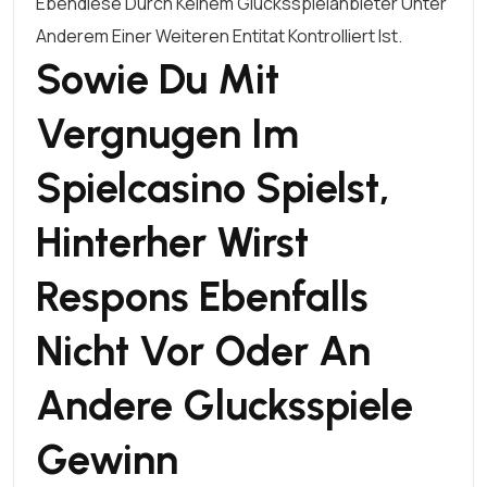
Ebendiese Durch Keinem Glucksspielanbieter Unter
Anderem Einer Weiteren Entitat Kontrolliert Ist.
Sowie Du Mit
Vergnugen Im
Spielcasino Spielst,
Hinterher Wirst
Respons Ebenfalls
Nicht Vor Oder An
Andere Glucksspiele
Gewinn