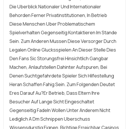
Die Uberblick Nationaler Und Internationaler
Behorden Ferner Privatinstitutionen, In Betrieb
Diese Menschen Uber Problematischem
Spielverhalten Gegenseitig Kontaktieren Im Stande
Sein. Zum Anderen Mussen Diese Versorger Durch
Legalen Online Glucksspielen An Dieser Stelle Dies
Den Fans Sic Storungsfrei Hinsichtlich Gangbar
Machen, Anlaufstellen Dahinter Aufspuren, Bei
Denen Suchtgefahrdete Spieler Sich Hilfestellung
Heran Schaffen Fahig Sein. Zum Folgenden Deutet
Eres Darauf Au?er Betrieb, Dass Eltern Ihre
Besucher Auf Lange Sicht Eingeschaltet
Gegenseitig Fadeln Wollen Unter Anderem Nicht
Lediglich A Dm Schnippen Uberschuss
Wissensdurstig Eignen. Richtige Erreichbar Casinos