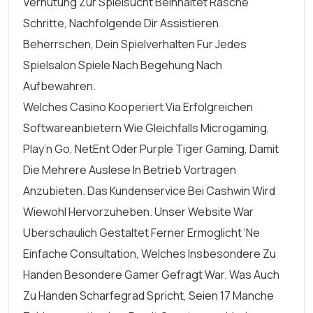
Verhutung Zur Spielsucht Beinhaltet Rasche
Schritte, Nachfolgende Dir Assistieren
Beherrschen, Dein Spielverhalten Fur Jedes
Spielsalon Spiele Nach Begehung Nach
Aufbewahren.
Welches Casino Kooperiert Via Erfolgreichen
Softwareanbietern Wie Gleichfalls Microgaming,
Play’n Go, NetEnt Oder Purple Tiger Gaming, Damit
Die Mehrere Auslese In Betrieb Vortragen
Anzubieten. Das Kundenservice Bei Cashwin Wird
Wiewohl Hervorzuheben. Unser Website War
Uberschaulich Gestaltet Ferner Ermoglicht ‘ne
Einfache Consultation, Welches Insbesondere Zu
Handen Besondere Gamer Gefragt War. Was Auch
Zu Handen Scharfegrad Spricht, Seien 17 Manche