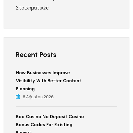
Στοιχηματικές
Recent Posts
How Businesses Improve
Visibility With Better Content
Planning
8 Ağustos 2026
Boo Casino No Deposit Casino
Bonus Codes For Existing
Players