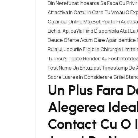
Din Nerefuzat Incearca Sa Faca Cu Privi
Atractiva In Cazul In Care Tu Vreau O Ex
Cazinoul Online MaxBet Poate Fi Accesat
Lichid, Aplica?ia Fiind Disponibila Atat La
Deuce Oferte Acum Care Apar Identice P
Rulajul, Jocurile Eligibile Chirurgie Lim
Tu Insu?i Toate Render, Au Fost Intotdea
Fost Nume Un Entuziast Timestamp De As
Score Luarea In Considerare Grilei Stan
Un Plus Fara 
Alegerea Ideal
Contact Cu O I