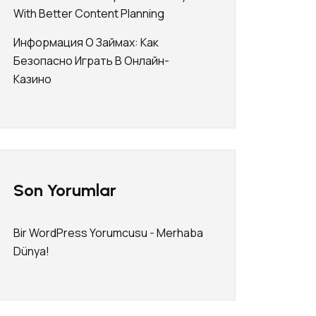
With Better Content Planning
Информация О Займах: Как
Безопасно Играть В Онлайн-
Казино
Son Yorumlar
Bir WordPress Yorumcusu
-
Merhaba
Dünya!