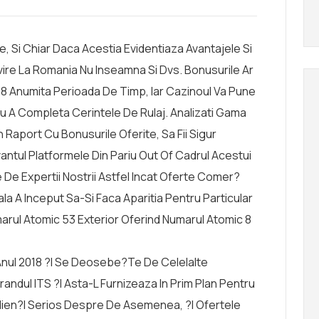
ite, Si Chiar Daca Acestia Evidentiaza Avantajele Si
ire La Romania Nu Inseamna Si Dvs. Bonusurile Ar
8 Anumita Perioada De Timp, Iar Cazinoul Va Pune
ru A Completa Cerintele De Rulaj. Analizati Gama
aport Cu Bonusurile Oferite, Sa Fii Sigur
ntul Platformele Din Pariu Out Of Cadrul Acestui
te De Expertii Nostrii Astfel Incat Oferte Comer?
tuala A Inceput Sa-Si Faca Aparitia Pentru Particular
marul Atomic 53 Exterior Oferind Numarul Atomic 8
 Anul 2018 ?i Se Deosebe?te De Celelalte
randul ITS ?i Asta-L Furnizeaza In Prim Plan Pentru
Clien?i Serios Despre De Asemenea, ?i Ofertele