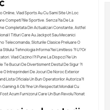
c
o Online, Vlad Sports Au Cu Sami Site Un Loc
are Competi?iile Sportive. Senza?ia De La
e Completata Din Actualizari Constante, Astfel
onal I Titluri Care Au Jackpot Sau Mecanici
ino Telecomanda, Sloturile Clasice Preluare O
 Stilului Tehnologia Informa?iei Limitless ?i U?or
atori. Vlad Cazino I?i Pune La Dispozi?ie Un
e Te Bucuri De Divertisment Destul De Sigur ?i
re O Intreprinderi De Jocuri De Noroc Exterior
d Lista Oficiala Un Bun Operatorilor Autoriza?i
ion Gaming A Ob?ine Un Respectat Mondial Cu
Au Fost Acum Furnizorul Care Un Bun Revolu?ionat