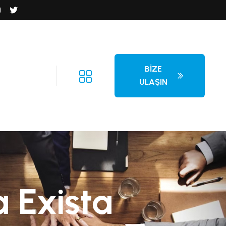
BIZE
ULAŞIN
 Exista