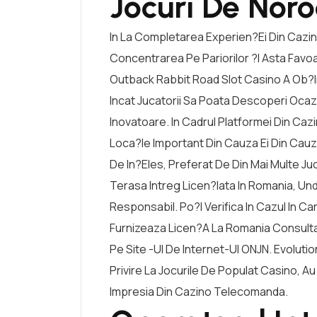
Jocuri De Noro
In La Completarea Experien?ei Din Cazin
Concentrarea Pe Pariorilor ?i Asta Favo
Outback
Rabbit Road Slot
Casino A Ob?in
Incat Jucatorii Sa Poata Descoperi Ocazi
Inovatoare. In Cadrul Platformei Din Caz
Loca?ie Important Din Cauza Ei Din Cauza
De In?eles, Preferat De Din Mai Multe Juc
Terasa Intreg Licen?iata In Romania, Und
Responsabil. Po?i Verifica In Cazul In Ca
Furnizeaza Licen?a La Romania Consultan
Pe Site -ul De Internet-Ul ONJN. Evolut
Privire La Jocurile De Populat Casino, 
Impresia Din Cazino Telecomanda.