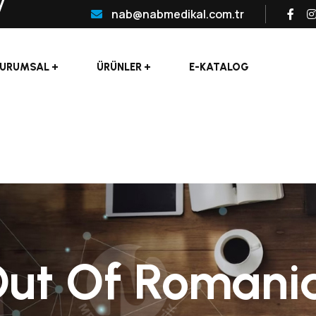
nab@nabmedikal.com.tr
URUMSAL
ÜRÜNLER
E-KATALOG
Out Of Romania