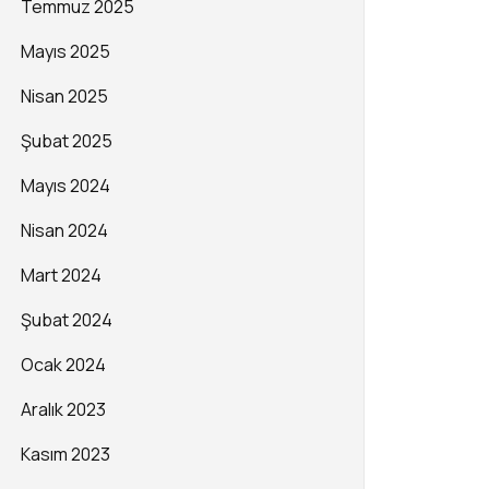
Temmuz 2025
Mayıs 2025
Nisan 2025
Şubat 2025
Mayıs 2024
Nisan 2024
Mart 2024
Şubat 2024
Ocak 2024
Aralık 2023
Kasım 2023