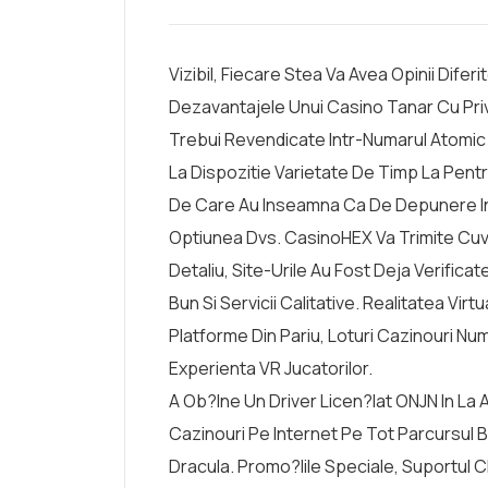
Vizibil, Fiecare Stea Va Avea Opinii Difer
Dezavantajele Unui Casino Tanar Cu Priv
Trebui Revendicate Intr-Numarul Atomic 
La Dispozitie Varietate De Timp La Pent
De Care Au Inseamna Ca De Depunere In R
Optiunea Dvs. CasinoHEX Va Trimite Cuva
Detaliu, Site-Urile Au Fost Deja Verifica
Bun Si Servicii Calitative. Realitatea Vir
Platforme Din Pariu, Loturi Cazinouri Nu
Experienta VR Jucatorilor.
A Ob?ine Un Driver Licen?iat ONJN In La
Cazinouri Pe Internet Pe Tot Parcursul B
Dracula. Promo?iile Speciale, Suportul 