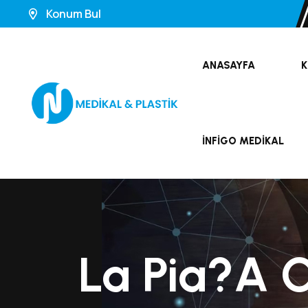
Konum Bul
ANASAYFA
K
İNFIGO MEDIKAL
La Pia?a 