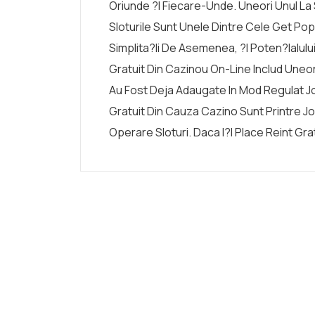
Oriunde ?i Fiecare-Unde. Uneori Unul La
Sloturile Sunt Unele Dintre Cele Get Pop
Simplita?ii De Asemenea, ?i Poten?ialului
Gratuit Din Cazinou On-Line Includ Uneori
Au Fost Deja Adaugate In Mod Regulat Jo
Gratuit Din Cauza Cazino Sunt Printre J
Operare Sloturi. Daca I?i Place Reint Grat