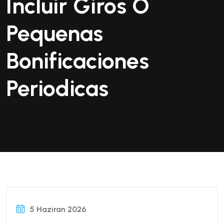
Incluir Giros O
Pequenas
Bonificaciones
Periodicas
5 Haziran 2026