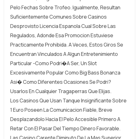
Pelo Fechas Sobre Trofeo. Igualmente, Resultan
Suficientemente Comunes Sobre Casinos
Desprovisto Licencia Espanola Cual Sobre Las
Regulados, Adonde Esa Promocion Estuviese
Practicamente Prohibida. A Veces, Estos Giros Se
Encuentran Vinculados A Algun Entretenimiento
Particular -como Podri�a Ser, Un Slot
Excesivamente Popular Como Big Bass Bonanza
Asi� Como Diferentes Ocasiones Se Podri?
Usarlos En Cualquier Tragaperras Que Elijas.
Los Casinos Que Usan Tanque Insignificante Sobre
1 Euro Poseen La Comunicacion Fiable, Breve
Desplazandolo Hacia El Pelo Accesible Primero A
Retar Con El Pasar Del Tiempo Dinero Favorable.
Las Casino Carente Diminuto De La Mas Superior