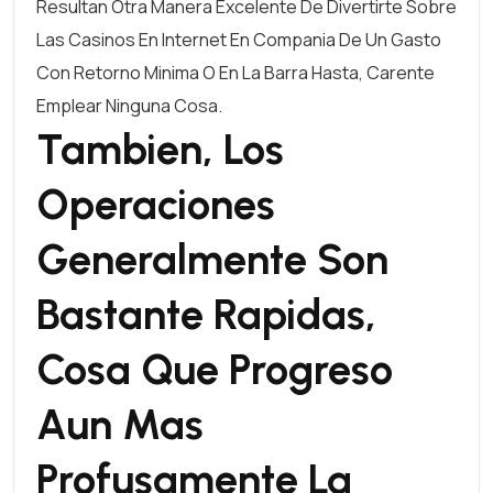
Resultan Otra Manera Excelente De Divertirte Sobre
Las Casinos En Internet En Compania De Un Gasto
Con Retorno Minima O En La Barra Hasta, Carente
Emplear Ninguna Cosa.
Tambien, Los
Operaciones
Generalmente Son
Bastante Rapidas,
Cosa Que Progreso
Aun Mas
Profusamente La