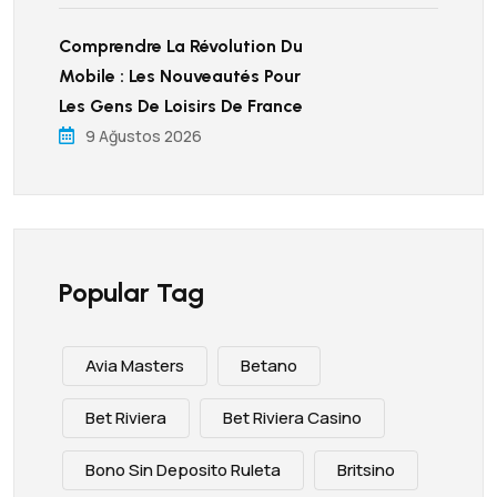
Comprendre La Révolution Du
Mobile : Les Nouveautés Pour
Les Gens De Loisirs De France
9 Ağustos 2026
Popular Tag
Avia Masters
Betano
Bet Riviera
Bet Riviera Casino
Bono Sin Deposito Ruleta
Britsino