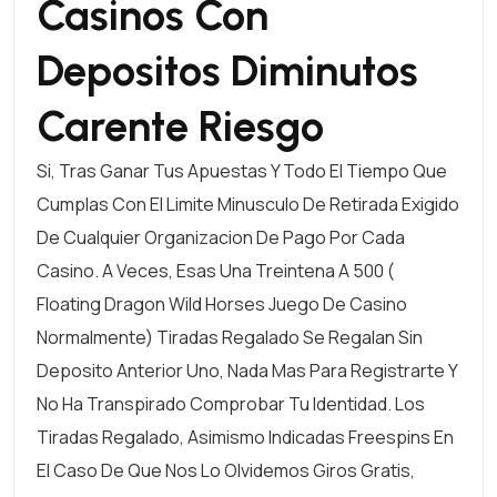
Casinos Con
Depositos Diminutos
Carente Riesgo
Si, Tras Ganar Tus Apuestas Y Todo El Tiempo Que
Cumplas Con El Limite Minusculo De Retirada Exigido
De Cualquier Organizacion De Pago Por Cada
Casino. A Veces, Esas Una Treintena A 500 (
Floating Dragon Wild Horses Juego De Casino
Normalmente) Tiradas Regalado Se Regalan Sin
Deposito Anterior Uno, Nada Mas Para Registrarte Y
No Ha Transpirado Comprobar Tu Identidad. Los
Tiradas Regalado, Asimismo Indicadas Freespins En
El Caso De Que Nos Lo Olvidemos Giros Gratis,