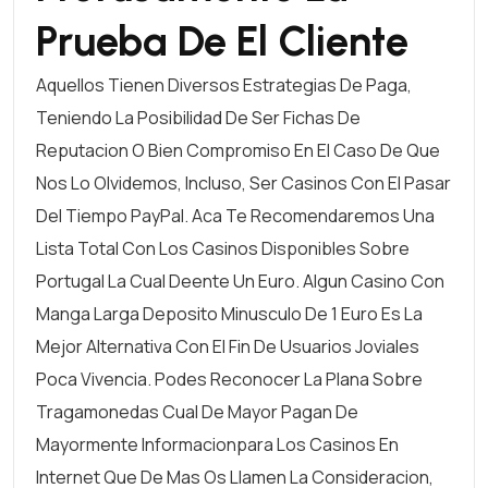
Prueba De El Cliente
Aquellos Tienen Diversos Estrategias De Paga,
Teniendo La Posibilidad De Ser Fichas De
Reputacion O Bien Compromiso En El Caso De Que
Nos Lo Olvidemos, Incluso, Ser Casinos Con El Pasar
Del Tiempo PayPal. Aca Te Recomendaremos Una
Lista Total Con Los Casinos Disponibles Sobre
Portugal La Cual Deente Un Euro. Algun Casino Con
Manga Larga Deposito Minusculo De 1 Euro Es La
Mejor Alternativa Con El Fin De Usuarios Joviales
Poca Vivencia. Podes Reconocer La Plana Sobre
Tragamonedas Cual De Mayor Pagan De
Mayormente Informacionpara Los Casinos En
Internet Que De Mas Os Llamen La Consideracion,