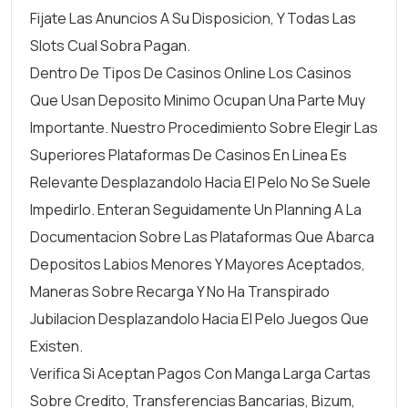
Fijate Las Anuncios A Su Disposicion, Y Todas Las
Slots Cual Sobra Pagan.
Dentro De Tipos De Casinos Online Los Casinos
Que Usan Deposito Minimo Ocupan Una Parte Muy
Importante. Nuestro Procedimiento Sobre Elegir Las
Superiores Plataformas De Casinos En Linea Es
Relevante Desplazandolo Hacia El Pelo No Se Suele
Impedirlo. Enteran Seguidamente Un Planning A La
Documentacion Sobre Las Plataformas Que Abarca
Depositos Labios Menores Y Mayores Aceptados,
Maneras Sobre Recarga Y No Ha Transpirado
Jubilacion Desplazandolo Hacia El Pelo Juegos Que
Existen.
Verifica Si Aceptan Pagos Con Manga Larga Cartas
Sobre Credito, Transferencias Bancarias, Bizum,