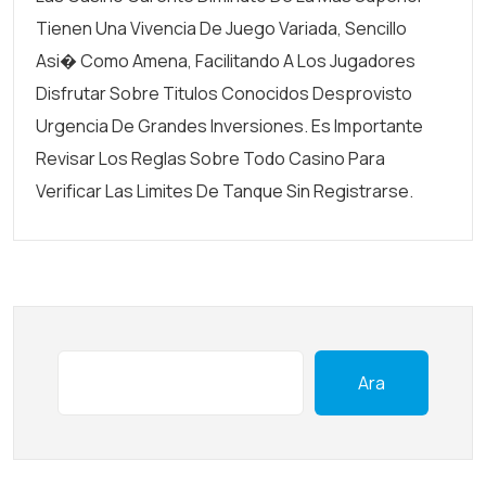
Tienen Una Vivencia De Juego Variada, Sencillo
Asi� Como Amena, Facilitando A Los Jugadores
Disfrutar Sobre Titulos Conocidos Desprovisto
Urgencia De Grandes Inversiones. Es Importante
Revisar Los Reglas Sobre Todo Casino Para
Verificar Las Limites De Tanque Sin Registrarse.
Ara