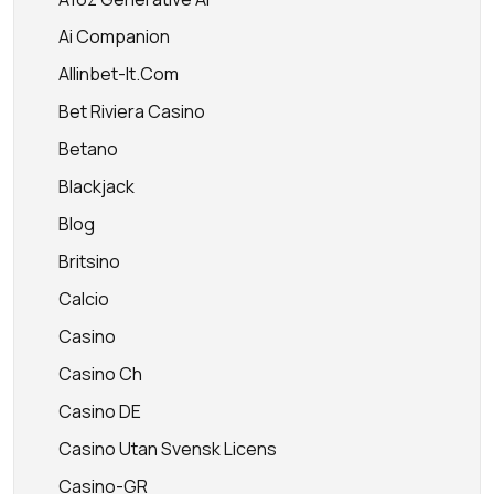
Ai Companion
Allinbet-It.com
Bet Riviera Casino
Betano
Blackjack
Blog
Britsino
Calcio
Casino
Casino Ch
Casino DE
Casino Utan Svensk Licens
Casino-GR