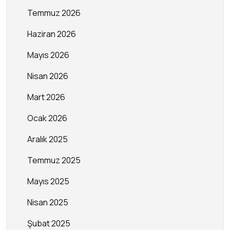
Temmuz 2026
Haziran 2026
Mayıs 2026
Nisan 2026
Mart 2026
Ocak 2026
Aralık 2025
Temmuz 2025
Mayıs 2025
Nisan 2025
Şubat 2025