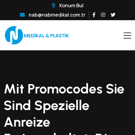
Konum Bul
nab@nabmedikal.com.tr
Mit Promocodes Sie
Sind Spezielle
Anreize