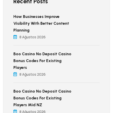
Recent Posts
How Businesses Improve
Visibility With Better Content
Planning
8 Ağustos 2026
Boo Casino No Deposit Casino
Bonus Codes For Existing
Players
8 Ağustos 2026
Boo Casino No Deposit Casino
Bonus Codes For Existing
Players Mid NZ
8 Ağustos 2026