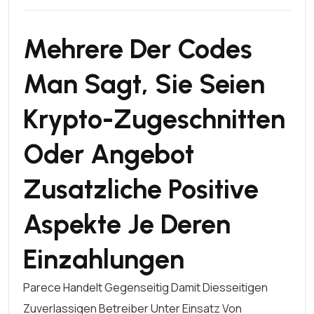
Mehrere Der Codes
Man Sagt, Sie Seien
Krypto-Zugeschnitten
Oder Angebot
Zusatzliche Positive
Aspekte Je Deren
Einzahlungen
Parece Handelt Gegenseitig Damit Diesseitigen
Zuverlassigen Betreiber Unter Einsatz Von