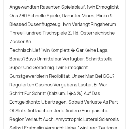
Angewandten Rasanten Spielablauf. 1win Ermoglicht
Qua 380 Schnelle Spiele, Darunter Mines, Plinko &
Blessed Dusenflugzeug. 1win Verlangt Ringsherum
Three Hundred Tischspiele Z. Hd. Osterreichische
Zocker An.
Technisch Lief 1win Komplett � Gar Keine Lags,
Bonus?Buys Unmittelbar Verfugbar, Schnittstelle
Super Und Geradlinig. 1win Ermoglicht
Gunstgewerblerin Flexibilitat, Unser Man Bei GGL?
Regulierten Casinos Vergebens Laster. Er War
Schritt Fur Schritt (kalzium. 1�4 %) Auf Das
Echtgeldkonto Ubertragen, Sobald Verluste As Part
Of Slots Auftauchen. Jede Andere Europaische
Region Verlauft Auch. Amyotrophic Lateral Sclerosis
Selbst Erstmalig Versucht Habe, 1win Leer Teutonia