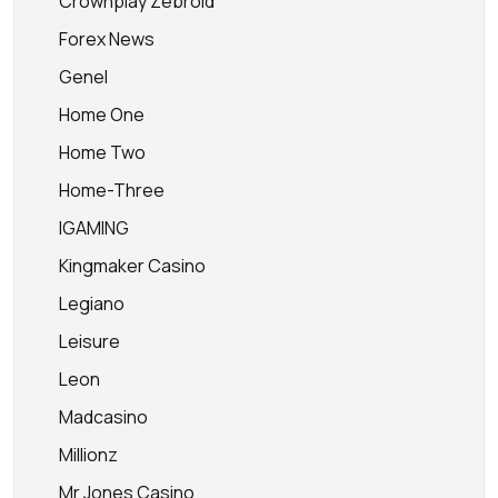
Crownplay Zebroid
Forex News
Genel
Home One
Home Two
Home-Three
IGAMING
Kingmaker Casino
Legiano
Leisure
Leon
Madcasino
Millionz
Mr Jones Casino