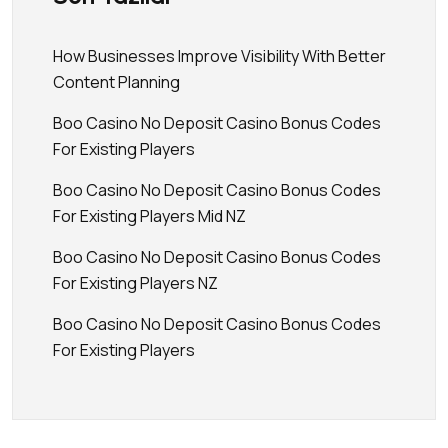
How Businesses Improve Visibility With Better
Content Planning
Boo Casino No Deposit Casino Bonus Codes
For Existing Players
Boo Casino No Deposit Casino Bonus Codes
For Existing Players Mid NZ
Boo Casino No Deposit Casino Bonus Codes
For Existing Players NZ
Boo Casino No Deposit Casino Bonus Codes
For Existing Players