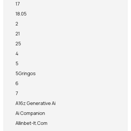
17
18.05
2
21
25
4
5
5Gringos
6
7
A16z Generative Ai
Ai Companion
Allinbet-It.com