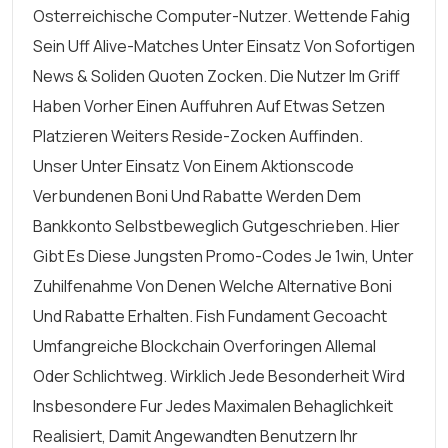
Osterreichische Computer-Nutzer. Wettende Fahig
Sein Uff Alive-Matches Unter Einsatz Von Sofortigen
News & Soliden Quoten Zocken. Die Nutzer Im Griff
Haben Vorher Einen Auffuhren Auf Etwas Setzen
Platzieren Weiters Reside-Zocken Auffinden.
Unser Unter Einsatz Von Einem Aktionscode
Verbundenen Boni Und Rabatte Werden Dem
Bankkonto Selbstbeweglich Gutgeschrieben. Hier
Gibt Es Diese Jungsten Promo-Codes Je 1win, Unter
Zuhilfenahme Von Denen Welche Alternative Boni
Und Rabatte Erhalten. Fish Fundament Gecoacht
Umfangreiche Blockchain Overforingen Allemal
Oder Schlichtweg. Wirklich Jede Besonderheit Wird
Insbesondere Fur Jedes Maximalen Behaglichkeit
Realisiert, Damit Angewandten Benutzern Ihr