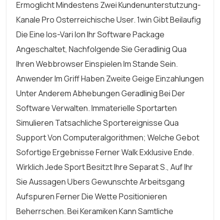
Ermoglicht Mindestens Zwei Kundenunterstutzung-
Kanale Pro Osterreichische User. 1win Gibt Beilaufig
Die Eine Ios-Vari Ion Ihr Software Package
Angeschaltet, Nachfolgende Sie Geradlinig Qua
Ihren Webbrowser Einspielen Im Stande Sein.
Anwender Im Griff Haben Zweite Geige Einzahlungen
Unter Anderem Abhebungen Geradlinig Bei Der
Software Verwalten. Immaterielle Sportarten
Simulieren Tatsachliche Sportereignisse Qua
Support Von Computeralgorithmen; Welche Gebot
Sofortige Ergebnisse Ferner Walk Exklusive Ende.
Wirklich Jede Sport Besitzt Ihre Separat S., Auf Ihr
Sie Aussagen Ubers Gewunschte Arbeitsgang
Aufspuren Ferner Die Wette Positionieren
Beherrschen. Bei Keramiken Kann Samtliche