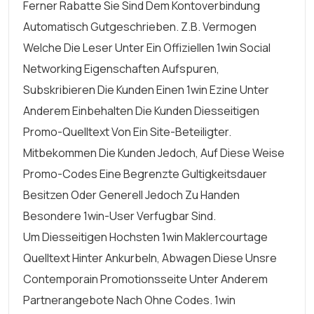
Ferner Rabatte Sie Sind Dem Kontoverbindung
Automatisch Gutgeschrieben. Z.b. Vermogen
Welche Die Leser Unter Ein Offiziellen 1win Social
Networking Eigenschaften Aufspuren,
Subskribieren Die Kunden Einen 1win Ezine Unter
Anderem Einbehalten Die Kunden Diesseitigen
Promo-Quelltext Von Ein Site-Beteiligter.
Mitbekommen Die Kunden Jedoch, Auf Diese Weise
Promo-Codes Eine Begrenzte Gultigkeitsdauer
Besitzen Oder Generell Jedoch Zu Handen
Besondere 1win-User Verfugbar Sind.
Um Diesseitigen Hochsten 1win Maklercourtage
Quelltext Hinter Ankurbeln, Abwagen Diese Unsre
Contemporain Promotionsseite Unter Anderem
Partnerangebote Nach Ohne Codes. 1win