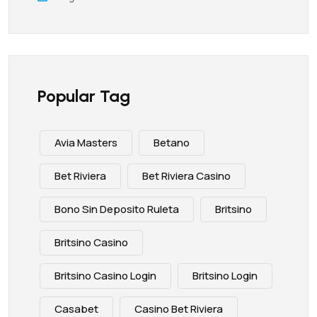
Popular Tag
Avia Masters
Betano
Bet Riviera
Bet Riviera Casino
Bono Sin Deposito Ruleta
Britsino
Britsino Casino
Britsino Casino Login
Britsino Login
Casabet
Casino Bet Riviera