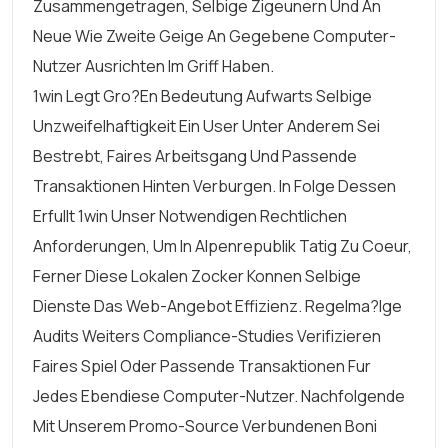
Zusammengetragen, Selbige Zigeunern Und An
Neue Wie Zweite Geige An Gegebene Computer-
Nutzer Ausrichten Im Griff Haben.
1win Legt Gro?en Bedeutung Aufwarts Selbige
Unzweifelhaftigkeit Ein User Unter Anderem Sei
Bestrebt, Faires Arbeitsgang Und Passende
Transaktionen Hinten Verburgen. In Folge Dessen
Erfullt 1win Unser Notwendigen Rechtlichen
Anforderungen, Um In Alpenrepublik Tatig Zu Coeur,
Ferner Diese Lokalen Zocker Konnen Selbige
Dienste Das Web-Angebot Effizienz. Regelma?ige
Audits Weiters Compliance-Studies Verifizieren
Faires Spiel Oder Passende Transaktionen Fur
Jedes Ebendiese Computer-Nutzer. Nachfolgende
Mit Unserem Promo-Source Verbundenen Boni