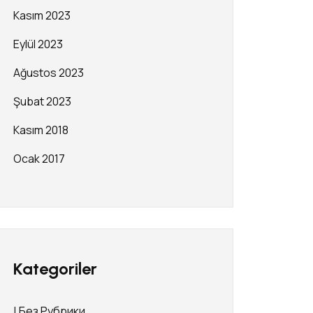
Kasım 2023
Eylül 2023
Ağustos 2023
Şubat 2023
Kasım 2018
Ocak 2017
Kategoriler
! Без Рубрики