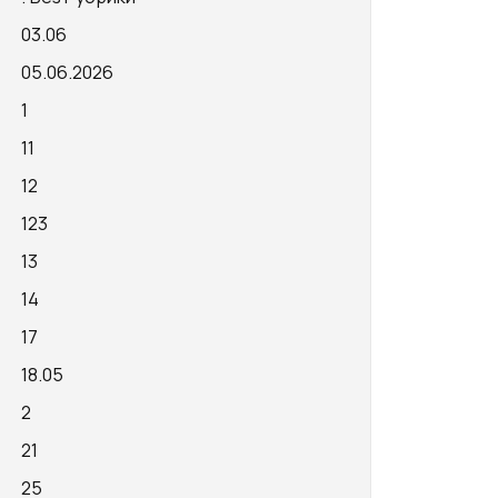
03.06
05.06.2026
1
11
12
123
13
14
17
18.05
2
21
25