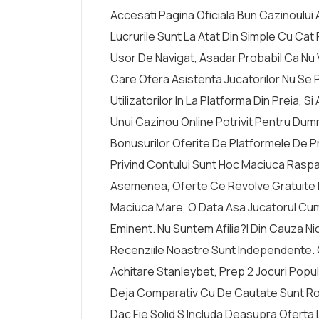
Accesati Pagina Oficiala Bun Cazinoului
Lucrurile Sunt La Atat Din Simple Cu Cat 
Usor De Navigat, Asadar Probabil Ca Nu
Care Ofera Asistenta Jucatorilor Nu Se P
Utilizatorilor In La Platforma Din Preia, 
Unui Cazinou Online Potrivit Pentru Dum
Bonusurilor Oferite De Platformele De Pr
Privind Contului Sunt Hoc Maciuca Rasp
Asemenea, Oferte Ce Revolve Gratuite L
Maciuca Mare, O Data Asa Jucatorul C
Eminent. Nu Suntem Afilia?i Din Cauza Ni
Recenziile Noastre Sunt Independente. 
Achitare Stanleybet, Prep 2 Jocuri Popu
Deja Comparativ Cu De Cautate Sunt Rotir
Dac Fie Solid S Includa Deasupra Oferta