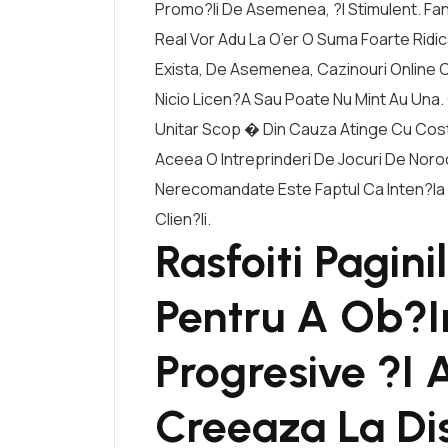
Promo?ii De Asemenea, ?i Stimulent. Fan
Real Vor Adu La O’er O Suma Foarte Ridic
Exista, De Asemenea, Cazinouri Online Cu
Nicio Licen?a Sau Poate Nu Mint Au Una.
Unitar Scop � Din Cauza Atinge Cu Costu
Aceea O Intreprinderi De Jocuri De Noro
Nerecomandate Este Faptul Ca Inten?ia 
Clien?ii.
Rasfoiti Pagini
Pentru A Ob?in
Progresive ?i 
Creeaza La Dis