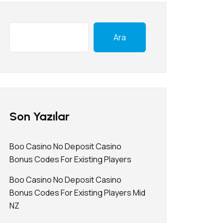
Ara
Son Yazılar
Boo Casino No Deposit Casino
Bonus Codes For Existing Players
Boo Casino No Deposit Casino
Bonus Codes For Existing Players Mid
NZ