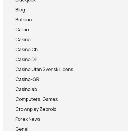
Blog
Britsino
Calcio
Casino
Casino Ch
Casino DE
Casino Utan Svensk Licens
Casino-GR
Casinolab
Computers, Games
Crownplay Zebroid
Forex News
Genel