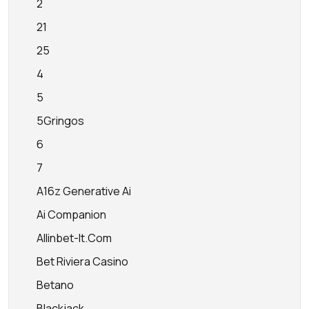
2
21
25
4
5
5Gringos
6
7
A16z Generative Ai
Ai Companion
Allinbet-It.com
Bet Riviera Casino
Betano
Blackjack