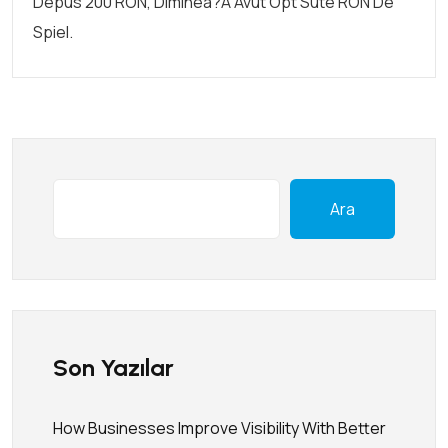
Depus 200 RON, Diminea?a Avut Opt Sute RON De
Spiel.
Ara
Son Yazılar
How Businesses Improve Visibility With Better