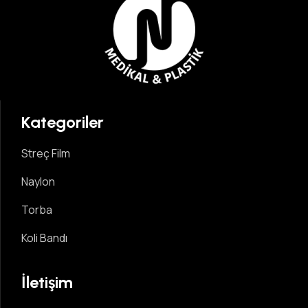
Kategoriler
Streç Film
Naylon
Torba
Koli Bandı
İletişim