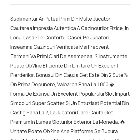
Suplimentar Ar Putea Primi Din Multe Jucatori
Cautarea Impresia Autentica A Cazinourilor Fizice, In
Locul Lasa -te Confortul Casei. Pe Jucatori,
Inseamna Cazinouri Verificate Mai Frecvent,
Termeni Va Primi Clari De Asemenea, ?i Instrumente
Poate Ob?ine Eficiente Din Limitare Un Excelent
Pierderilor. Bonusul Din Cauza Get Este Din 2 Sute%
On Prima Depunere, Valoarea Pana La 1.000 �.
Forma De Extinsa Un Excelent Popularului Slot Impart
Simboluri Super Scatter Si Un Entuziast Potential Din
Castig Pana La ?, La Jucatorii Care Cauta Get
Premium In Lumea Sloturilor Exterior La Moneda. �
Unitate Poate Ob?ine Ane Platforme Se Bucura