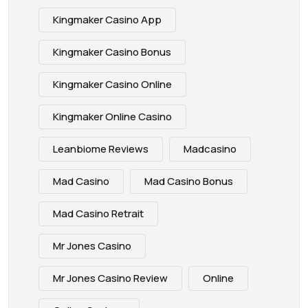
Kingmaker Casino App
Kingmaker Casino Bonus
Kingmaker Casino Online
Kingmaker Online Casino
Leanbiome Reviews
Madcasino
Mad Casino
Mad Casino Bonus
Mad Casino Retrait
Mr Jones Casino
Mr Jones Casino Review
Online