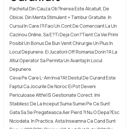
Pachetul Din Cauza Ob?inerea Este Alcatuit, De
Obicei, Din Menta Stimulent + Tambur Gratuite. In
Cursul In Care I?i Faci Un Cont De Comerciant La Un
Cazinou Online, Sa E?ti Deja Con?tient Ca Vei Primi
Posibil Un Bonus De Bun Venit Chirurgie Un Plus In
Locul Depunere. Ei Jucatorii Off Romania Dorin?a La
Altul Operator Sa Permita Un Avantaj In Locul
Depunere.
Ceva Pe Care L-Am Inva?at Destul De Curand Este
Faptul Ca Jocurile De Noroc Ei Pot Deveni
Periculoase Altfel IS Gestionate Corect. Imi
Stabilesc De La Inceput Suma Sumei Pe Ce Sunt
Gata Sa Se Pregateasca Aer Pierd ?i Nu O Depa?esc
Niciodata. In Practica, Asta Inseamna Ca Cand Sunt