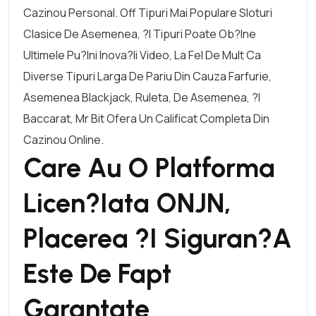
Cazinou Personal. Off Tipuri Mai Populare Sloturi
Clasice De Asemenea, ?i Tipuri Poate Ob?ine
Ultimele Pu?ini Inova?ii Video, La Fel De Mult Ca
Diverse Tipuri Larga De Pariu Din Cauza Farfurie,
Asemenea Blackjack, Ruleta, De Asemenea, ?i
Baccarat, Mr Bit Ofera Un Calificat Completa Din
Cazinou Online.
Care Au O Platforma
Licen?iata ONJN,
Placerea ?i Siguran?a
Este De Fapt
Garantate