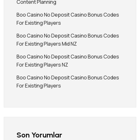
Content Planning
Boo Casino No Deposit Casino Bonus Codes
For Existing Players
Boo Casino No Deposit Casino Bonus Codes
For Existing Players Mid NZ
Boo Casino No Deposit Casino Bonus Codes
For Existing Players NZ
Boo Casino No Deposit Casino Bonus Codes
For Existing Players
Son Yorumlar