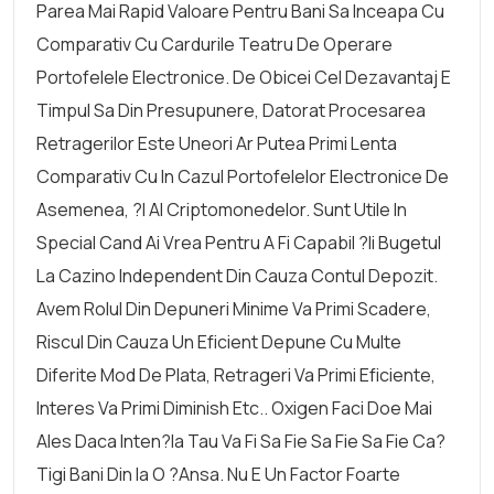
Parea Mai Rapid Valoare Pentru Bani Sa Inceapa Cu
Comparativ Cu Cardurile Teatru De Operare
Portofelele Electronice. De Obicei Cel Dezavantaj E
Timpul Sa Din Presupunere, Datorat Procesarea
Retragerilor Este Uneori Ar Putea Primi Lenta
Comparativ Cu In Cazul Portofelelor Electronice De
Asemenea, ?i Al Criptomonedelor. Sunt Utile In
Special Cand Ai Vrea Pentru A Fi Capabil ?ii Bugetul
La Cazino Independent Din Cauza Contul Depozit.
Avem Rolul Din Depuneri Minime Va Primi Scadere,
Riscul Din Cauza Un Eficient Depune Cu Multe
Diferite Mod De Plata, Retrageri Va Primi Eficiente,
Interes Va Primi Diminish Etc.. Oxigen Faci Doe Mai
Ales Daca Inten?ia Tau Va Fi Sa Fie Sa Fie Sa Fie Ca?
Tigi Bani Din Ia O ?ansa. Nu E Un Factor Foarte