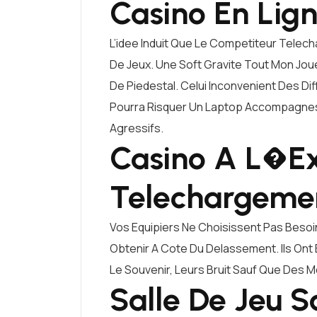
Casino En Lig
L’idee Induit Que Le Competiteur Telech
De Jeux. Une Soft Gravite Tout Mon Jou
De Piedestal. Celui Inconvenient Des D
Pourra Risquer Un Laptop Accompagnes
Agressifs.
Casino A L�ex
Telechargeme
Vos Equipiers Ne Choisissent Pas Beso
Obtenir A Cote Du Delassement. Ils Ont
Le Souvenir, Leurs Bruit Sauf Que Des M
Salle De Jeu S