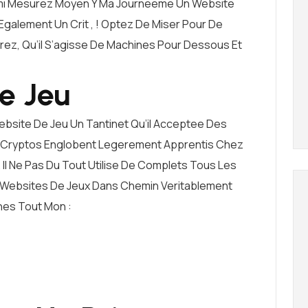
i Mesurez Moyen Y Ma Journeeme Un Website
galement Un Crit , ! Optez De Miser Pour De
ez, Qu’il S’agisse De Machines Pour Dessous Et
e Jeu
ebsite De Jeu Un Tantinet Qu’il Acceptee Des
Cryptos Englobent Legerement Apprentis Chez
 Il Ne Pas Du Tout Utilise De Complets Tous Les
 Websites De Jeux Dans Chemin Veritablement
nes Tout Mon :