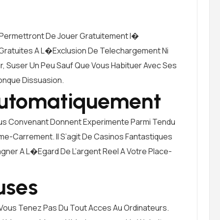
 Permettront De Jouer Gratuitement I�
Gratuites A L�exclusion De Telechargement Ni
ur, Suser Un Peu Sauf Que Vous Habituer Avec Ses
onque Dissuasion.
Automatiquement
t Vous Convenant Donnent Experimente Parmi Tendu
me-Carrement. Il S’agit De Casinos Fantastiques
gner A L�egard De L’argent Reel A Votre Place-
uses
i Vous Tenez Pas Du Tout Acces Au Ordinateurs.