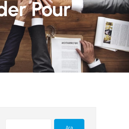
der Pour
Ara