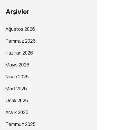
Arşivler
Ağustos 2026
Temmuz 2026
Haziran 2026
Mayıs 2026
Nisan 2026
Mart 2026
Ocak 2026
Aralık 2025
Temmuz 2025