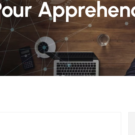
Pour Apprehen