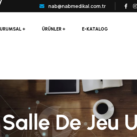
nab@nabmedikal.com.tr
URUMSAL
ÜRÜNLER
E-KATALOG
n Salle De Jeu 