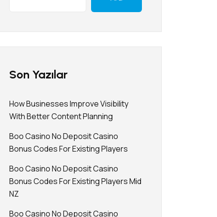
Son Yazılar
How Businesses Improve Visibility
With Better Content Planning
Boo Casino No Deposit Casino
Bonus Codes For Existing Players
Boo Casino No Deposit Casino
Bonus Codes For Existing Players Mid
NZ
Boo Casino No Deposit Casino