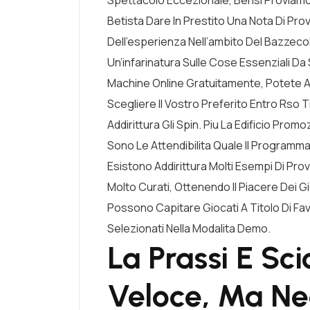
Spettacolo Eccezionale, Bensi Proviamo
Betista
Dare In Prestito Una Nota Di Provi
Dell’esperienza Nell’ambito Del Bazzec
Un’infarinatura Sulle Cose Essenziali Da 
Machine Online Gratuitamente, Potete A
Scegliere Il Vostro Preferito Entro Rso T
Addirittura Gli Spin. Piu La Edificio Pr
Sono Le Attendibilita Quale Il Program
Esistono Addirittura Molti Esempi Di Pro
Molto Curati, Ottenendo Il Piacere Dei Gi
Possono Capitare Giocati A Titolo Di 
Selezionati Nella Modalita Demo.
La Prassi E Sci
Veloce, Ma Ne