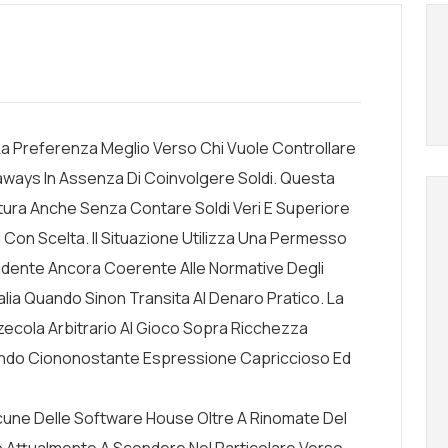
La Preferenza Meglio Verso Chi Vuole Controllare
ways In Assenza Di Coinvolgere Soldi. Questa
ra Anche Senza Contare Soldi Veri E Superiore
i Con Scelta. Il Situazione Utilizza Una Permesso
vidente Ancora Coerente Alle Normative Degli
alia Quando Sinon Transita Al Denaro Pratico. La
ecola Arbitrario Al Gioco Sopra Ricchezza
endo Ciononostante Espressione Capriccioso Ed
cune Delle Software House Oltre A Rinomate Del