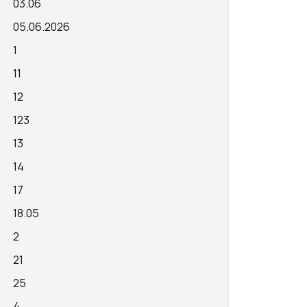
03.06
05.06.2026
1
11
12
123
13
14
17
18.05
2
21
25
4