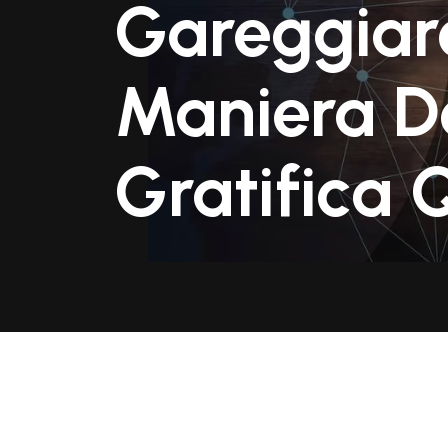
Gareggiar
Maniera D
Gratifica 