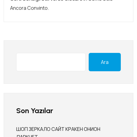
Ancora Convinto.
Ara
Son Yazılar
ШОП ЗЕРКАЛО САЙТ КРАКЕН ОНИОН