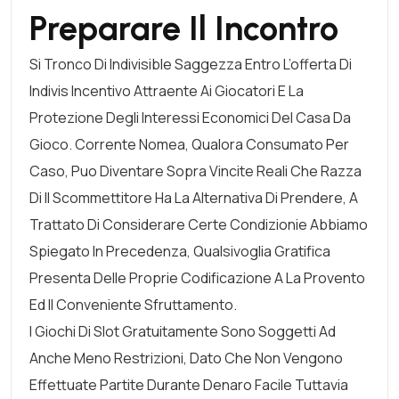
Preparare Il Incontro
Si Tronco Di Indivisible Saggezza Entro L’offerta Di
Indivis Incentivo Attraente Ai Giocatori E La
Protezione Degli Interessi Economici Del Casa Da
Gioco. Corrente Nomea, Qualora Consumato Per
Caso, Puo Diventare Sopra Vincite Reali Che Razza
Di Il Scommettitore Ha La Alternativa Di Prendere, A
Trattato Di Considerare Certe Condizionie Abbiamo
Spiegato In Precedenza, Qualsivoglia Gratifica
Presenta Delle Proprie Codificazione A La Provento
Ed Il Conveniente Sfruttamento.
I Giochi Di Slot Gratuitamente Sono Soggetti Ad
Anche Meno Restrizioni, Dato Che Non Vengono
Effettuate Partite Durante Denaro Facile Tuttavia