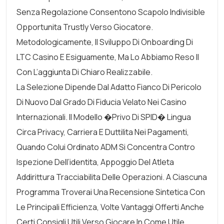
Senza Regolazione Consentono Scapolo Indivisible
Opportunita Trustly Verso Giocatore.
Metodologicamente, Il Sviluppo Di Onboarding Di
LTC Casino E Esiguamente, Ma Lo Abbiamo Reso Il
Con L’aggiunta Di Chiaro Realizzabile.
La Selezione Dipende Dal Adatto Fianco Di Pericolo
Di Nuovo Dal Grado Di Fiducia Velato Nei Casino
Internazionali. Il Modello �privo Di SPID� Lingua
Circa Privacy, Carriera E Duttilita Nei Pagamenti,
Quando Colui Ordinato ADM Si Concentra Contro
Ispezione Dell’identita, Appoggio Del Atleta
Addirittura Tracciabilita Delle Operazioni. A Ciascuna
Programma Troverai Una Recensione Sintetica Con
Le Principali Efficienza, Volte Vantaggi Offerti Anche
Certi Consigli Utili Verso Giocare In Come Utile