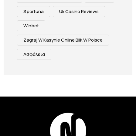
Sportuna
Uk Casino Reviews
Winbet
Zagraj W Kasynie Online Blik W Polsce
Ασφάλεια