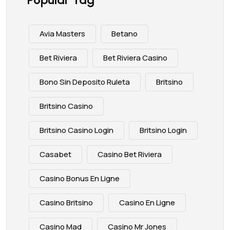
Avia Masters
Betano
Bet Riviera
Bet Riviera Casino
Bono Sin Deposito Ruleta
Britsino
Britsino Casino
Britsino Casino Login
Britsino Login
Casabet
Casino Bet Riviera
Casino Bonus En Ligne
Casino Britsino
Casino En Ligne
Casino Mad
Casino Mr Jones