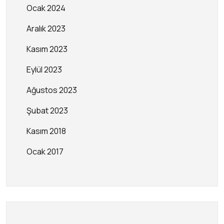
Ocak 2024
Aralık 2023
Kasım 2023
Eylül 2023
Ağustos 2023
Şubat 2023
Kasım 2018
Ocak 2017