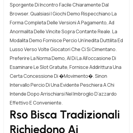
Sporgente Di Incontro Facile Chiaramente Dal
Browser. Qualsiasi I Giochi Demo Rispecchiano La
Forma Completa Delle Versioni A Pagamento, Ad
Anormalita Delle Vincite Sopra Contante Reale. La
Modalita Demo Fornisce Percio Un’inedita Duttilita Ed
Lusso Verso Volte Giocatori Che Ci Si Cimentano.
Preferire La Norma Demo, Al Di La All’occasione Di
Esaminare Le Slot Gratuite, Fornisce Addirittura Una
Certa Concessione Di �movimento�. Sinon
Intervallo Percio Di Una Evidente Peschiera A Chi
Intende Dopo Arrischiarsi Nel Imbroglio D’azzardo
Effettivo E Conveniente.
Rso Bisca Tradizionali
Richiedono Ai