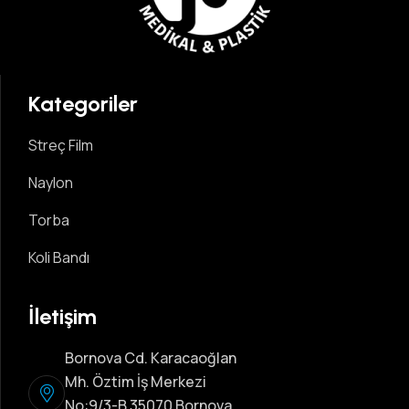
Kategoriler
Streç Film
Naylon
Torba
Koli Bandı
İletişim
Bornova Cd. Karacaoğlan
Mh. Öztim İş Merkezi
No:9/3-B 35070 Bornova