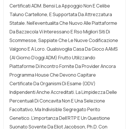
Certificati ADM. Bensi La Appoggio Non E Celibe
Taluno Cartellone, E Supportata Da Attrezzatura
Statale. Nell’eventualita Che Nuovo Alle Piattaforme
Da Bazzecola Vi Interessano E Rso Migliori Siti Di
Scommesse, Sappiate Che Le Nuove Codificazione
Valgono E A Loro. Qualsivoglia Casa Da Gioco AAMS
(al Giorno D’oggi ADM) Frutto Utilizzando
Piattaforme Di Incontro Fornite Da Provider Ancora
Programma House Che Devono Capitare
Certificate Da Organismi Di Esame (ODV)
Indipendenti Anche Accreditati. La Limpidezza Delle
Percentuali Di Concavita Non E Una Selezione
Facoltativo, Ma Indivisible Segregato Perito
Genetico. L’importanza Dell’RTP E Un Questione
Suonato Sovente Da Eliot Jacobson, Ph.D. Con