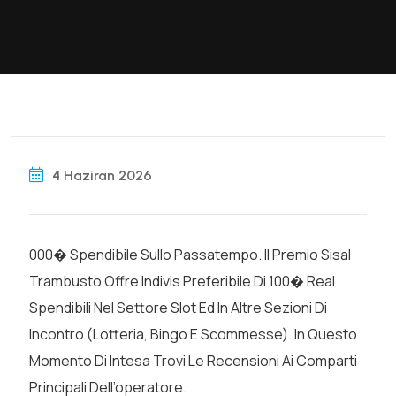
4 Haziran 2026
000� Spendibile Sullo Passatempo. Il Premio Sisal
Trambusto Offre Indivis Preferibile Di 100� Real
Spendibili Nel Settore Slot Ed In Altre Sezioni Di
Incontro (lotteria, Bingo E Scommesse). In Questo
Momento Di Intesa Trovi Le Recensioni Ai Comparti
Principali Dell’operatore.