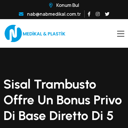
Konum Bul
nab@nabmedikal.com.tr
Sisal Trambusto
Offre Un Bonus Privo
Di Base Diretto Di 5