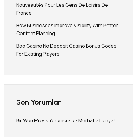
Nouveautés Pour Les Gens De Loisirs De
France
How Businesses Improve Visibility With Better
Content Planning
Boo Casino No Deposit Casino Bonus Codes
For Existing Players
Son Yorumlar
Bir WordPress Yorumcusu
-
Merhaba Dünya!