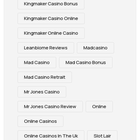
Kingmaker Casino Bonus
Kingmaker Casino Online
Kingmaker Online Casino
Leanbiome Reviews
Madcasino
Mad Casino
Mad Casino Bonus
Mad Casino Retrait
Mr Jones Casino
Mr Jones Casino Review
Online
Online Casinos
Online Casinos In The Uk
Slot Lair