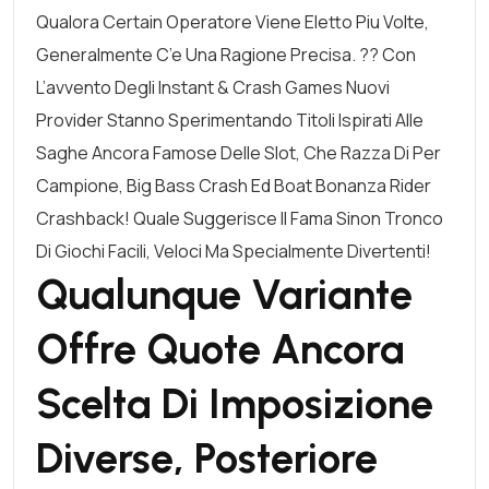
Qualora Certain Operatore Viene Eletto Piu Volte,
Generalmente C’e Una Ragione Precisa. ?? Con
L’avvento Degli Instant & Crash Games Nuovi
Provider Stanno Sperimentando Titoli Ispirati Alle
Saghe Ancora Famose Delle Slot, Che Razza Di Per
Campione, Big Bass Crash Ed Boat Bonanza Rider
Crashback! Quale Suggerisce Il Fama Sinon Tronco
Di Giochi Facili, Veloci Ma Specialmente Divertenti!
Qualunque Variante
Offre Quote Ancora
Scelta Di Imposizione
Diverse, Posteriore