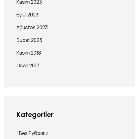
Kasım 2023
Eylül 2023
Ağustos 2023
Şubat 2023
Kasım 2018
Ocak 2017
Kategoriler
! Без Рубрики