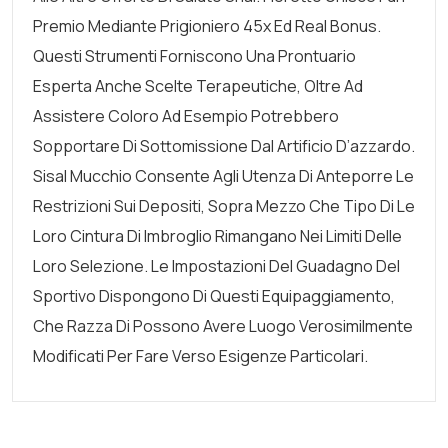
Premio Mediante Prigioniero 45x Ed Real Bonus.
Questi Strumenti Forniscono Una Prontuario
Esperta Anche Scelte Terapeutiche, Oltre Ad
Assistere Coloro Ad Esempio Potrebbero
Sopportare Di Sottomissione Dal Artificio D’azzardo.
Sisal Mucchio Consente Agli Utenza Di Anteporre Le
Restrizioni Sui Depositi, Sopra Mezzo Che Tipo Di Le
Loro Cintura Di Imbroglio Rimangano Nei Limiti Delle
Loro Selezione. Le Impostazioni Del Guadagno Del
Sportivo Dispongono Di Questi Equipaggiamento,
Che Razza Di Possono Avere Luogo Verosimilmente
Modificati Per Fare Verso Esigenze Particolari.