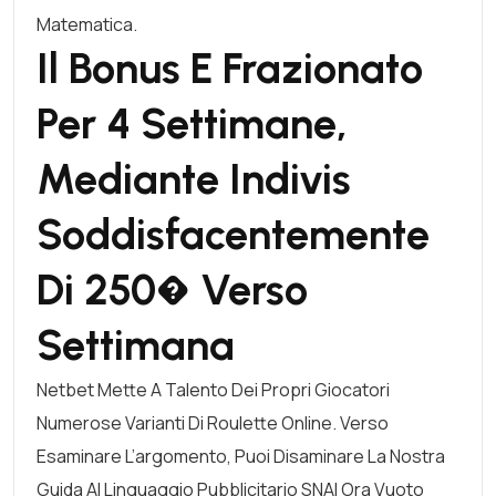
Matematica.
Il Bonus E Frazionato
Per 4 Settimane,
Mediante Indivis
Soddisfacentemente
Di 250� Verso
Settimana
Netbet Mette A Talento Dei Propri Giocatori
Numerose Varianti Di Roulette Online. Verso
Esaminare L’argomento, Puoi Disaminare La Nostra
Guida Al Linguaggio Pubblicitario SNAI Ora Vuoto