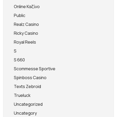
Online Καζίνο
Public
Realz Casino
Ricky Casino
Royal Reels
S
S 660
Scommesse Sportive
Spinboss Casino
Texts Zebroid
Trueluck
Uncategorized
Uncategory