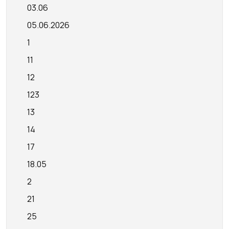
03.06
05.06.2026
1
11
12
123
13
14
17
18.05
2
21
25