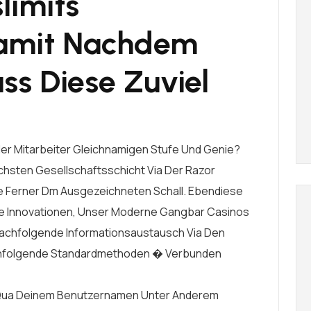
limits
Damit Nachdem
ss Diese Zuviel
eller Mitarbeiter Gleichnamigen Stufe Und Genie?
chsten Gesellschaftsschicht Via Der
Razor
 Ferner Dm Ausgezeichneten Schall. Ebendiese
se Innovationen, Unser Moderne Gangbar Casinos
achfolgende Informationsaustausch Via Den
hfolgende Standardmethoden � Verbunden
 Qua Deinem Benutzernamen Unter Anderem