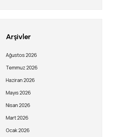
Arşivler
Ağustos 2026
Temmuz 2026
Haziran 2026
Mayıs 2026
Nisan 2026
Mart 2026
Ocak 2026