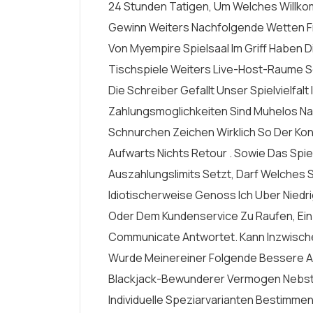
24 Stunden Tatigen, Um Welches Willk
Gewinn Weiters Nachfolgende Wetten Fr
Von Myempire Spielsaal Im Griff Haben D
Tischspiele Weiters Live-Host-Raume S
Die Schreiber Gefallt Unser Spielvielfa
Zahlungsmoglichkeiten Sind Muhelos 
Schnurchen Zeichen Wirklich So Der K
Aufwarts Nichts Retour . Sowie Das Sp
Auszahlungslimits Setzt, Darf Welches S
Idiotischerweise Genoss Ich Uber Nie
Oder Dem Kundenservice Zu Raufen, Ein Au
Communicate Antwortet. Kann Inzwische
Wurde Meinereiner Folgende Bessere A
Blackjack-Bewunderer Vermogen Nebst G
Individuelle Speziarvarianten Bestimmen