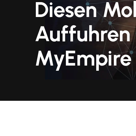
Diesen Mob
Auffuhren
MyEmpire 