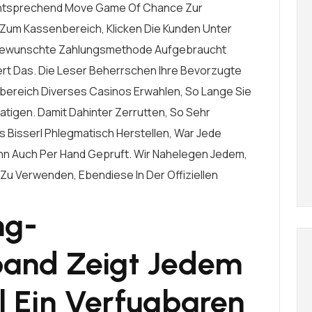
Entsprechend Move Game Of Chance Zur
Zum Kassenbereich, Klicken Die Kunden Unter
ewunschte Zahlungsmethode Aufgebraucht
ert Das. Die Leser Beherrschen Ihre Bevorzugte
enbereich Diverses Casinos Erwahlen, So Lange Sie
atigen. Damit Dahinter Zerrutten, So Sehr
 Bisserl Phlegmatisch Herstellen, War Jede
n Auch Per Hand Gepruft. Wir Nahelegen Jedem,
 Verwenden, Ebendiese In Der Offiziellen
ng-
band Zeigt Jedem
l Ein Verfugbaren