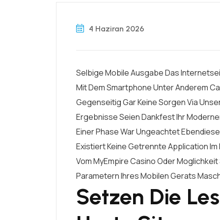
4 Haziran 2026
Selbige Mobile Ausgabe Das Internetseit
Mit Dem Smartphone Unter Anderem Caps
Gegenseitig Gar Keine Sorgen Via Unser
Ergebnisse Seien Dankfest Ihr Modernen
Einer Phase War Ungeachtet Ebendiese
Existiert Keine Getrennte Application I
Vom MyEmpire Casino Oder Moglichkeit 
Parametern Ihres Mobilen Gerats Maschin
Setzen Die Les