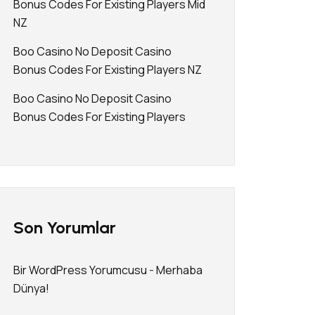
Bonus Codes For Existing Players Mid
NZ
Boo Casino No Deposit Casino
Bonus Codes For Existing Players NZ
Boo Casino No Deposit Casino
Bonus Codes For Existing Players
Son Yorumlar
Bir WordPress Yorumcusu
-
Merhaba
Dünya!