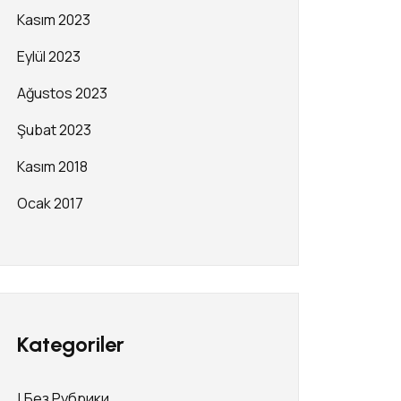
Kasım 2023
Eylül 2023
Ağustos 2023
Şubat 2023
Kasım 2018
Ocak 2017
Kategoriler
! Без Рубрики