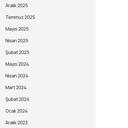
Aralık 2025
Temmuz 2025
Mayıs 2025
Nisan 2025
Şubat 2025
Mayıs 2024
Nisan 2024
Mart 2024
Şubat 2024
Ocak 2024
Aralık 2023