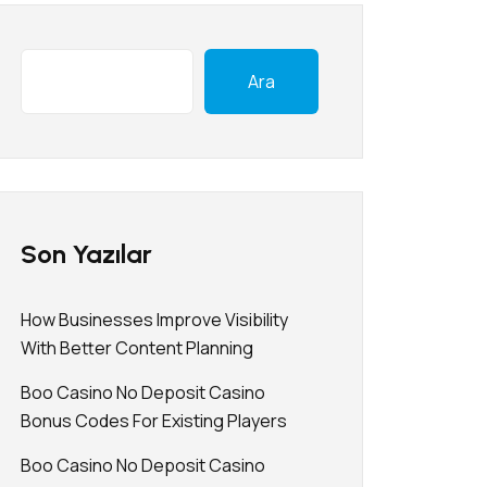
Ara
Son Yazılar
How Businesses Improve Visibility
With Better Content Planning
Boo Casino No Deposit Casino
Bonus Codes For Existing Players
Boo Casino No Deposit Casino