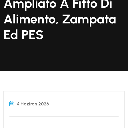
Ampliato A Fitto Di
Alimento, Zampata
Ed PES
4 Haziran 2026