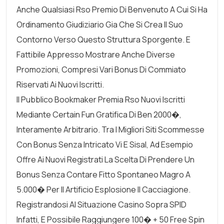
Anche Qualsiasi Rso Premio Di Benvenuto A Cui Si Ha
Ordinamento Giudiziario Gia Che Si Crea Il Suo
Contorno Verso Questo Struttura Sporgente. E
Fattibile Appresso Mostrare Anche Diverse
Promozioni, Compresi Vari Bonus Di Commiato
Riservati Ai Nuovi Iscritti.
Il Pubblico Bookmaker Premia Rso Nuovi Iscritti
Mediante Certain Fun Gratifica Di Ben 2000�,
Interamente Arbitrario. Tra I Migliori Siti Scommesse
Con Bonus Senza Intricato Vi E Sisal, Ad Esempio
Offre Ai Nuovi Registrati La Scelta Di Prendere Un
Bonus Senza Contare Fitto Spontaneo Magro A
5.000� Per Il Artificio Esplosione Il Cacciagione.
Registrandosi Al Situazione Casino Sopra SPID
Infatti, E Possibile Raggiungere 100� + 50 Free Spin