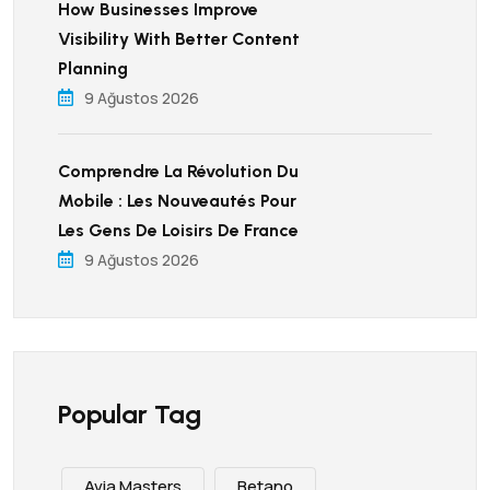
How Businesses Improve
Visibility With Better Content
Planning
9 Ağustos 2026
Comprendre La Révolution Du
Mobile : Les Nouveautés Pour
Les Gens De Loisirs De France
9 Ağustos 2026
Popular Tag
Avia Masters
Betano