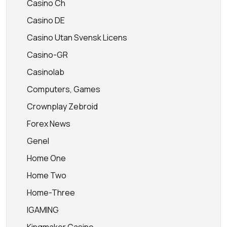
Casino Ch
Casino DE
Casino Utan Svensk Licens
Casino-GR
Casinolab
Computers, Games
Crownplay Zebroid
Forex News
Genel
Home One
Home Two
Home-Three
IGAMING