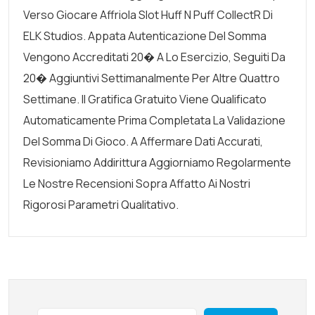
Verso Giocare Affriola Slot Huff N Puff CollectR Di
ELK Studios. Appata Autenticazione Del Somma
Vengono Accreditati 20� A Lo Esercizio, Seguiti Da
20� Aggiuntivi Settimanalmente Per Altre Quattro
Settimane. Il Gratifica Gratuito Viene Qualificato
Automaticamente Prima Completata La Validazione
Del Somma Di Gioco. A Affermare Dati Accurati,
Revisioniamo Addirittura Aggiorniamo Regolarmente
Le Nostre Recensioni Sopra Affatto Ai Nostri
Rigorosi Parametri Qualitativo.