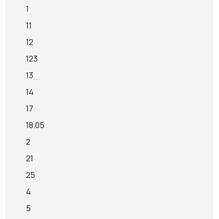
1
11
12
123
13
14
17
18.05
2
21
25
4
5