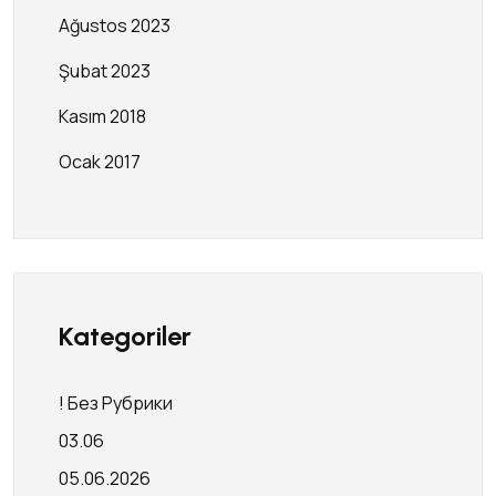
Ağustos 2023
Şubat 2023
Kasım 2018
Ocak 2017
Kategoriler
! Без Рубрики
03.06
05.06.2026