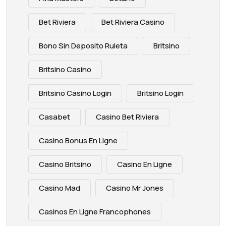
Bet Riviera
Bet Riviera Casino
Bono Sin Deposito Ruleta
Britsino
Britsino Casino
Britsino Casino Login
Britsino Login
Casabet
Casino Bet Riviera
Casino Bonus En Ligne
Casino Britsino
Casino En Ligne
Casino Mad
Casino Mr Jones
Casinos En Ligne Francophones