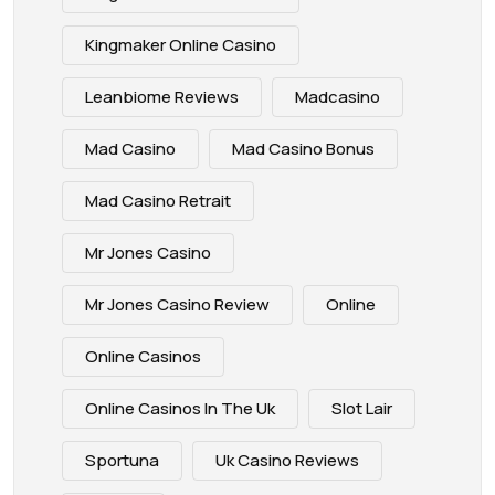
Kingmaker Online Casino
Leanbiome Reviews
Madcasino
Mad Casino
Mad Casino Bonus
Mad Casino Retrait
Mr Jones Casino
Mr Jones Casino Review
Online
Online Casinos
Online Casinos In The Uk
Slot Lair
Sportuna
Uk Casino Reviews